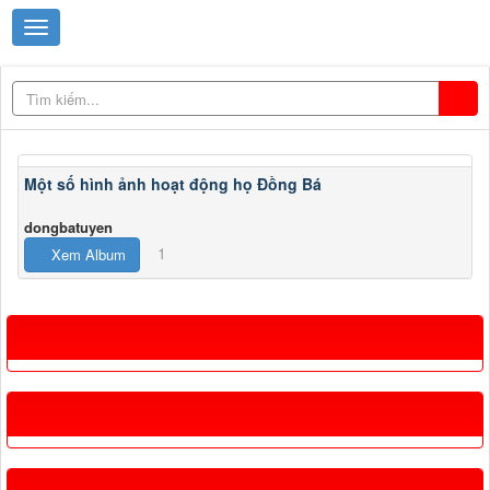
Một số hình ảnh hoạt động họ Đồng Bá
dongbatuyen
1
Xem Album
TIN XEM NHIỀU
FANPAGE HỌ ĐỒNG VIỆT NAM