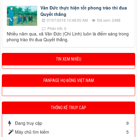
Văn Đức thực hiện tốt phong trào thi đua
Quyết thắng
07/07/2016 10:48:00 AM
Đã xem: 2488
Phản hồi: 0
Nhiều năm qua, xã Văn Đức (Chí Linh) luôn là điểm sáng trong
phong trào thi đua Quyết thắng.
TIN XEM NHIỀU
FANPAGE HỌ ĐỒNG VIỆT NAM
THỐNG KÊ TRUY CẬP
Đang truy cập
9
Máy chủ tìm kiếm
5