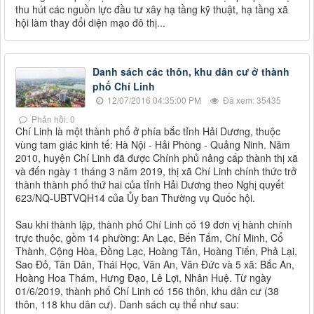
thu hút các nguồn lực đầu tư xây hạ tầng kỹ thuật, hạ tầng xã
hội làm thay đổi diện mạo đô thị...
Danh sách các thôn, khu dân cư ở thành
phố Chí Linh
12/07/2016 04:35:00 PM
Đã xem: 35435
Phản hồi: 0
Chí Linh là một thành phố ở phía bắc tỉnh Hải Dương, thuộc
vùng tam giác kinh tế: Hà Nội - Hải Phòng - Quảng Ninh. Năm
2010, huyện Chí Linh đã được Chính phủ nâng cấp thành thị xã
và đến ngày 1 tháng 3 năm 2019, thị xã Chí Linh chính thức trở
thành thành phố thứ hai của tỉnh Hải Dương theo Nghị quyết
623/NQ-UBTVQH14 của Ủy ban Thường vụ Quốc hội.
Sau khi thành lập, thành phố Chí Linh có 19 đơn vị hành chính
trực thuộc, gồm 14 phường: An Lạc, Bến Tắm, Chí Minh, Cổ
Thành, Cộng Hòa, Đồng Lạc, Hoàng Tân, Hoàng Tiến, Phả Lại,
Sao Đỏ, Tân Dân, Thái Học, Văn An, Văn Đức và 5 xã: Bắc An,
Hoàng Hoa Thám, Hưng Đạo, Lê Lợi, Nhân Huệ. Từ ngày
01/6/2019, thành phố Chí Linh có 156 thôn, khu dân cư (38
thôn, 118 khu dân cư). Danh sách cụ thể như sau: