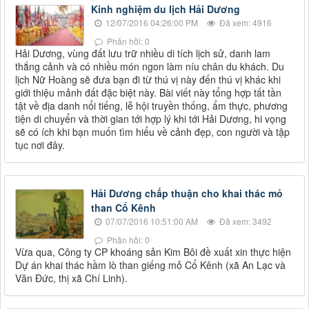
Kinh nghiệm du lịch Hải Dương
12/07/2016 04:26:00 PM
Đã xem: 4916
Phản hồi: 0
Hải Dương, vùng đất lưu trữ nhiều di tích lịch sử, danh lam
thắng cảnh và có nhiều món ngon làm níu chân du khách. Du
lịch Nữ Hoàng sẽ đưa bạn đi từ thú vị này đến thú vị khác khi
giới thiệu mảnh đất đặc biệt này. Bài viết này tổng hợp tất tần
tật về địa danh nổi tiếng, lễ hội truyền thống, ẩm thực, phương
tiện di chuyển và thời gian tới hợp lý khi tới Hải Dương, hi vọng
sẽ có ích khi bạn muốn tìm hiểu về cảnh đẹp, con người và tập
tục nơi đây.
Hải Dương chấp thuận cho khai thác mỏ
than Cổ Kênh
07/07/2016 10:51:00 AM
Đã xem: 3492
Phản hồi: 0
Vừa qua, Công ty CP khoáng sản Kim Bôi đề xuất xin thực hiện
Dự án khai thác hầm lò than giếng mỏ Cổ Kênh (xã An Lạc và
Văn Đức, thị xã Chí Linh).