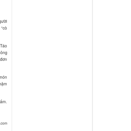
gười
 “cò
 Táo
hông
 đơn
 món
thậm
 ấm.
5.com