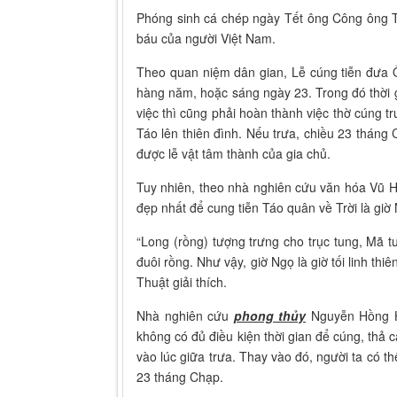
Phóng sinh cá chép ngày Tết ông Công ông Tá
báu của người Việt Nam.
Theo quan niệm dân gian, Lễ cúng tiễn đưa 
hàng năm, hoặc sáng ngày 23. Trong đó thời g
việc thì cũng phải hoàn thành việc thờ cúng t
Táo lên thiên đình. Nếu trưa, chiều 23 tháng
được lễ vật tâm thành của gia chủ.
Tuy nhiên, theo nhà nghiên cứu văn hóa Vũ H
đẹp nhất để cung tiễn Táo quân về Trời là giờ
“Long (rồng) tượng trưng cho trục tung, Mã 
đuôi rồng. Như vậy, giờ Ngọ là giờ tối linh t
Thuật giải thích.
Nhà nghiên cứu
phong thủy
Nguyễn Hồng Hải
không có đủ điều kiện thời gian để cúng, thả 
vào lúc giữa trưa. Thay vào đó, người ta có 
23 tháng Chạp.