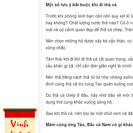
Một số lưu ý bắt buộc khi đi thả cá
Trước khi phóng sinh bạn cần nên suy xét kĩ l
hay không? Chất lượng nước thế nào? Có ô n
mái và có cảnh quan đẹp để thả cá chép. Trán
Nên chọn những hồ được xây kè cẩn thận, có 
vững chắc.
Tâm thái khi đi khi đi thả cá rất quan trọng, 
cầu khấn gì cả, chỉ cần đơn giản nghĩ là mình
Nên thả bằng cách thả từ từ nhẹ nhàng xuốn
đình cũng thả cả tro cúng Táo quân xuống nư
Dù thả cá chép ở đâu, hãy nhớ bảo về môi tr
dụng thờ cúng khác xuống sông hồ.
Sau khi thả cá, nên lưu lại một chút xem cá đã
Mâm cúng ông Táo, Bắc và Nam có gì khác 