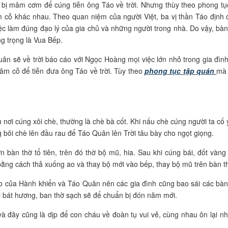
bị mâm cơm để cúng tiễn ông Táo về trời. Nhưng thùy theo phong tụ
 cỗ khác nhau. Theo quan niệm của người Việt, ba vị thần Táo định 
c làm đúng đạo lý của gia chủ và những người trong nhà. Do vậy, bàn
g trọng là Vua Bếp.
n sẽ về trời báo cáo với Ngọc Hoàng mọi việc lớn nhỏ trong gia đình
mâm cỗ để tiễn đưa ông Táo về trời. Tùy theo
phong tục tập quán
mà
 nơi cúng xôi chè, thường là chè bà cốt. Khi nấu chè cúng người ta cố 
 bôi chè lên đầu rau để Táo Quân lên Trời tâu bày cho ngọt giọng.
 bàn thờ tổ tiên, trên đó thờ bộ mũ, hia. Sau khi cúng bái, đốt vàng
bằng cách thả xuống ao và thay bộ mới vào bếp, thay bộ mũ trên bàn t
ao của Hành khiển và Táo Quân nên các gia đình cũng bao sái các bàn
ùi bát hương, ban thờ sạch sẽ để chuẩn bị đón năm mới.
và đây cũng là dịp để con cháu về đoàn tụ vui vẻ, cùng nhau ôn lại n