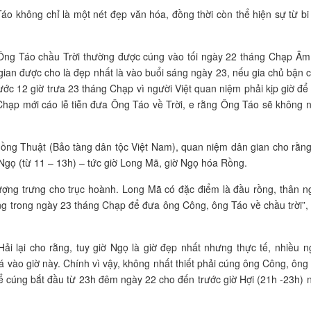
o không chỉ là một nét đẹp văn hóa, đồng thời còn thể hiện sự từ bi
Ông Táo chầu Trời thường được cúng vào tối ngày 22 tháng Chạp Âm 
ian được cho là đẹp nhất là vào buổi sáng ngày 23, nếu gia chủ bận 
rước 12 giờ trưa 23 tháng Chạp vì người Việt quan niệm phải kịp giờ để
 Chạp mới cáo lễ tiễn đưa Ông Táo về Trời, e rằng Ông Táo sẽ không 
ồng Thuật (Bảo tàng dân tộc Việt Nam), quan niệm dân gian cho rằng
 Ngọ (từ 11 – 13h) – tức giờ Long Mã, giờ Ngọ hóa Rồng.
tượng trưng cho trục hoành. Long Mã có đặc điểm là đầu rồng, thân n
hiêng trong ngày 23 tháng Chạp để đưa ông Công, ông Táo về chầu trời”,
 lại cho rằng, tuy giờ Ngọ là giờ đẹp nhất nhưng thực tế, nhiều n
cá vào giờ này. Chính vì vậy, không nhất thiết phải cúng ông Công, ông
thể cúng bắt đầu từ 23h đêm ngày 22 cho đến trước giờ Hợi (21h -23h) 