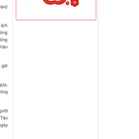
 quý
lịch
công
 ông
nhận
 giờ
gựa,
 ông
gười
 Táo
ngày