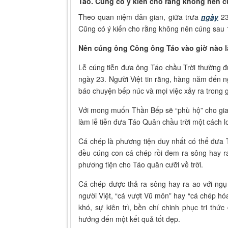
Táo. Cũng có ý kiến cho rằng không nên c
Theo quan niệm dân gian, giữa trưa
ngày
23
Cũng có ý kiến cho rằng không nên cúng sau 
Nên cúng ông Công ông Táo vào giờ nào l
Lễ cúng tiễn đưa ông Táo chầu Trời thường 
ngày 23. Người Việt tin rằng, hàng năm đến n
báo chuyện bếp núc và mọi việc xảy ra trong 
Với mong muốn Thần Bếp sẽ “phù hộ” cho gia
làm lễ tiễn đưa Táo Quân chầu trời một cách l
Cá chép là phương tiện duy nhất có thể đưa T
đều cúng con cá chép rồi đem ra sông hay ra
phương tiện cho Táo quân cưỡi về trời.
Cá chép được thả ra sông hay ra ao với ngụ
người Việt, “cá vượt Vũ môn” hay “cá chép hó
khó, sự kiên trì, bền chí chinh phục tri thứ
hướng đến một kết quả tốt đẹp.