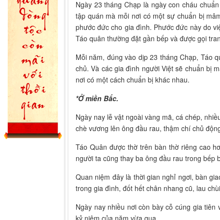
Ngày 23 tháng Chạp là ngày con cháu chuẩn 
tập quán mà mỗi nơi có một sự chuẩn bị mâm
phước đức cho gia đình. Phước đức này do việ
Táo quân thường đặt gần bếp và được gọi tran
Mỗi năm, đúng vào dịp 23 tháng Chạp, Táo quâ
chủ. Và các gia đình người Việt sẽ chuẩn bị 
nơi có một cách chuẩn bị khác nhau.
*Ở miền Bắc.
Ngày nay lễ vật ngoài vàng mã, cá chép, nhiều
chè vương lên ông đầu rau, thậm chí chủ động
Táo Quân được thờ trên bàn thờ riêng cao hơn
người ta cũng thay ba ông đầu rau trong bếp 
Quan niệm đây là thời gian nghỉ ngơi, bàn gi
trong gia đình, đốt hết chân nhang cũ, lau ch
Ngày nay nhiều nơi còn bày cỗ cúng gia tiên 
kỷ niệm của năm vừa qua