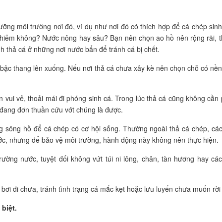
ưỡng môi trường nơi đó, ví dụ như nơi đó có thích hợp để cá chép sinh
hiễm không? Nước nông hay sâu? Bạn nên chọn ao hồ nên rộng rãi, t
h thả cá ở những nơi nước bẩn để tránh cá bị chết.
bậc thang lên xuống. Nếu nơi thả cá chưa xây kè nên chọn chỗ có nền
cần vui vẻ, thoải mái đi phóng sinh cá. Trong lúc thả cá cũng không cần 
 đang đơn thuần cứu vớt chúng là được.
g sông hồ để cá chép có cơ hội sống. Thường ngoài thả cá chép, các
ớc, nhưng để bảo vệ môi trường, hành động này không nên thực hiện.
ường nước, tuyệt đối không vứt túi ni lông, chân, tàn hương hay các
 bơi đi chưa, tránh tình trạng cá mắc kẹt hoặc lưu luyến chưa muốn rời 
biệt.