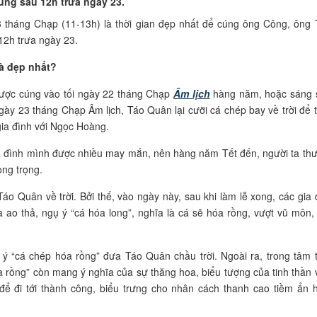
úng sau 12h trưa ngày 23.
 tháng Chạp (11-13h) là thời gian đẹp nhất để cúng ông Công, ông 
12h trưa ngày 23.
à đẹp nhất?
được cúng vào tối ngày 22 tháng Chạp
Âm lịch
hàng năm, hoặc sáng
gày 23 tháng Chạp Âm lịch, Táo Quân lại cưỡi cá chép bay về trời để t
gia đình với Ngọc Hoàng.
 đình mình được nhiều may mắn, nên hàng năm Tết đến, người ta th
ong trọng.
áo Quân về trời. Bởi thế, vào ngày này, sau khi làm lễ xong, các gia 
 ao thả, ngụ ý “cá hóa long”, nghĩa là cá sẽ hóa rồng, vượt vũ môn,
 ý “cá chép hóa rồng” đưa Táo Quân chầu trời. Ngoài ra, trong tâm 
a rồng” còn mang ý nghĩa của sự thăng hoa, biểu tượng của tinh thần 
c để đi tới thành công, biểu trưng cho nhân cách thanh cao tiềm ẩn 