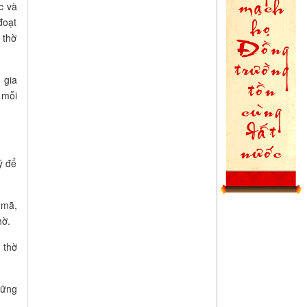
c và
đoạt
 thờ
 gia
 mỗi
ý để
 mã,
hờ.
 thờ
hững