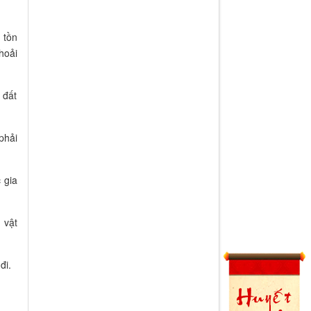
 tồn
hoải
 đất
phải
 gia
 vật
đi.