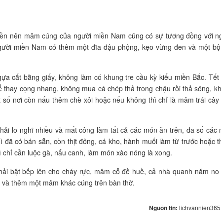
miền nên mâm cúng của người miền Nam cũng có sự tương đồng với n
gười miền Nam có thêm một đĩa đậu phộng, kẹo vừng đen và một bộ
gựa cắt bằng giấy, không làm có khung tre cầu kỳ kiểu miền Bắc. Tết
ể thay cọng nhang, không mua cá chép thả trong chậu rồi thả sông, k
 số nơi còn nấu thêm chè xôi hoặc nếu không thì chỉ là mâm trái cây
hải lo nghĩ nhiều và mất công làm tất cả các món ăn trên, đa số các
 đã có bán sẵn, còn thịt đông, cá kho, hành muối làm từ trước hoặc 
 chỉ cần luộc gà, nấu canh, làm món xào nóng là xong.
phải bật bếp lên cho cháy rực, mâm cỗ đề huề, cả nhà quanh năm no
 và thêm một mâm khác cúng trên bàn thờ.
Nguồn tin:
lichvannien36