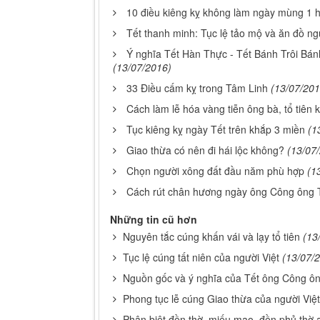
10 điều kiêng kỵ không làm ngày mùng 1 
Tết thanh minh: Tục lệ tảo mộ và ăn đồ ng
Ý nghĩa Tết Hàn Thực - Tết Bánh Trôi Bá
(13/07/2016)
33 Điều cấm kỵ trong Tâm Linh
(13/07/201
Cách làm lễ hóa vàng tiễn ông bà, tổ tiên 
Tục kiêng kỵ ngày Tết trên khắp 3 miền
(1
Giao thừa có nên đi hái lộc không?
(13/07
Chọn người xông đất đầu năm phù hợp
(1
Cách rút chân hương ngày ông Công ông T
Những tin cũ hơn
Nguyên tắc cúng khấn vái và lạy tổ tiên
(13
Tục lệ cúng tất niên của người Việt
(13/07/
Nguồn gốc và ý nghĩa của Tết ông Công ô
Phong tục lễ cúng Giao thừa của người Việt
Phân biệt đền thờ, miếu mạo, đền phủ thờ 