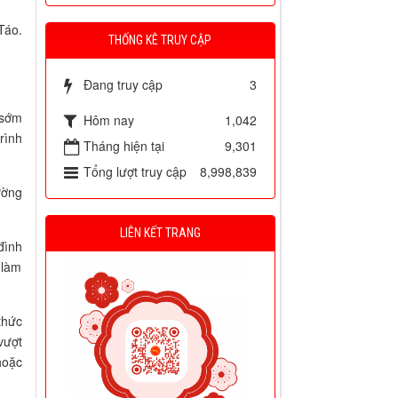
Táo.
THỐNG KÊ TRUY CẬP
Đang truy cập
3
 sớm
Hôm nay
1,042
rình
Tháng hiện tại
9,301
Tổng lượt truy cập
8,998,839
ường
LIÊN KẾT TRANG
đình
 làm
thức
vượt
hoặc