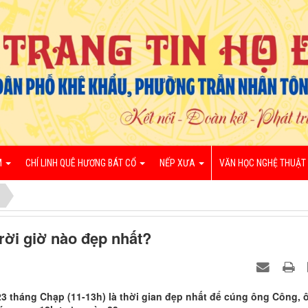
M
CHÍ LINH QUÊ HƯƠNG BÁT CỔ
NẾP XƯA
VĂN HỌC NGHỆ THUẬT
rời giờ nào đẹp nhất?
23 tháng Chạp (11-13h) là thời gian đẹp nhất để cúng ông Công, 