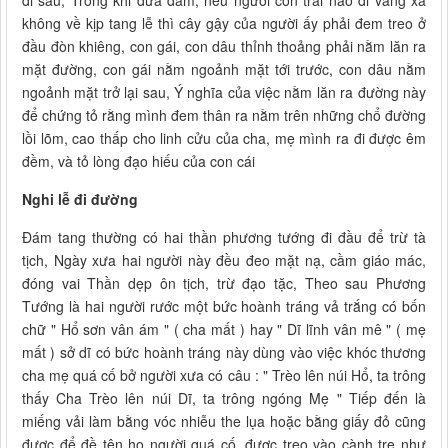
đi sau, Trong khi đưa đám, nếu người con trai nào đi vắng xa
không về kịp tang lễ thì cây gậy của người ấy phải đem treo ở
đầu đòn khiêng, con gái, con dâu thỉnh thoảng phải nằm lăn ra
mặt đường, con gái nằm ngoảnh mặt tới trước, con dâu nằm
ngoảnh mặt trở lại sau, Ý nghĩa của việc nằm lăn ra đường này
để chứng tỏ rằng mình đem thân ra nằm trên những chổ đường
lồi lõm, cao thấp cho linh cửu của cha, mẹ mình ra đi được êm
đềm, và tỏ lòng đạo hiếu của con cái
Nghi lễ đi đường
Đám tang thường có hai thần phương tướng đi đầu để trừ tà
tịch, Ngày xưa hai người này đều đeo mặt nạ, cầm giáo mác,
đóng vai Thần dẹp ôn tịch, trừ đạo tặc, Theo sau Phương
Tướng là hai người rước một bức hoành tráng vả trắng có bốn
chữ " Hổ sơn vân ám " ( cha mất ) hay " Dĩ lĩnh vân mê " ( mẹ
mất ) sở dĩ có bức hoành tráng này dùng vào việc khóc thương
cha mẹ quá cố bở người xưa có câu : " Trèo lên núi Hổ, ta trông
thấy Cha Trèo lên núi Dĩ, ta trông ngóng Mẹ " Tiếp đến là
miếng vải làm bằng vóc nhiễu the lụa hoặc bằng giấy đỏ cũng
được để đề tên họ người quá cố, được treo vào cành tre như