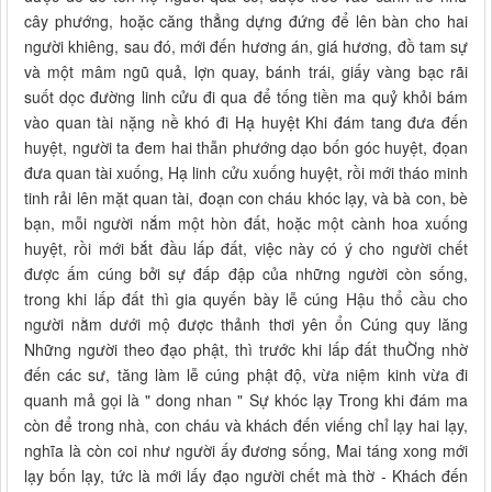
cây phướng, hoặc căng thẳng dựng đứng để lên bàn cho hai
người khiêng, sau đó, mới đến hương án, giá hương, đồ tam sự
và một mâm ngũ quả, lợn quay, bánh trái, giấy vàng bạc rãi
suốt dọc đường linh cửu đi qua để tống tiền ma quỷ khỏi bám
vào quan tài nặng nề khó đi Hạ huyệt Khi đám tang đưa đến
huyệt, người ta đem hai thẫn phướng dạo bốn góc huyệt, đọan
đưa quan tài xuống, Hạ linh cửu xuống huyệt, rồi mới tháo minh
tinh rải lên mặt quan tài, đoạn con cháu khóc lạy, và bà con, bè
bạn, mỗi người nắm một hòn đất, hoặc một cành hoa xuống
huyệt, rồi mới bắt đầu lấp đất, việc này có ý cho người chết
được ấm cúng bởi sự đấp đập của những người còn sống,
trong khi lấp đất thì gia quyến bày lễ cúng Hậu thổ cầu cho
người nằm dưới mộ được thảnh thơi yên ổn Cúng quy lăng
Những người theo đạo phật, thì trước khi lấp đất thuỜng nhờ
đến các sư, tăng làm lễ cúng phật độ, vừa niệm kinh vừa đi
quanh mả gọi là " dong nhan " Sự khóc lạy Trong khi đám ma
còn để trong nhà, con cháu và khách đến viếng chỉ lạy hai lạy,
nghĩa là còn coi như người ấy đương sống, Mai táng xong mới
lạy bốn lạy, tức là mới lấy đạo người chết mà thờ - Khách đến