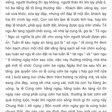
viếng, người thường thì lạy không, người thân thì khi lạy phải ô,
hô ba tiếng để tỏ lòng thương tiếc - Khách đến viếng lạy, con
cái vừa khóc, vừa lạy đáp, nhưng chỉ đáp lễ một lần, khách lạy
hai thì mình lạy một, Con cái khi làm lễ trước linh toạ, hay khi
đáp lễ khách, phải quỳ dưới đất, không được quỳ trên chiếu Tế
ngu An táng người chết xong, về nhà lại cúng tế, gọi là " Tế ngu
" Ngu có nghĩa là yên để cho vong hồn người khuất được yên
ổn, Tuần lễ sau ngày an táng gọi là " sơ ngu " tế xong thì đem
hồn bạch chọn một chổ đất vắng lặng sạch sẻ mà chôn xuống,
sau tuần sơ ngu lễ còn đặt ra hai tuần lễ " tái ngu " và " tam ngu
" ở những ngày hôm sau nữa, việc này thường những nhà khá
giả mới tổ chức Cúng cơm ba ngày Ngày thứ ba sau khi an
táng, gia quyến còn có lễ cúng cơm ba ngày ( hay gọi mở cửa
mã ) buổi sáng con cháu đem trầm hương ra viếng mã, và sửa
sang cho đẹp, xong về nhà cúng vái, mời bà con họ hàng ăn
uống, tạ lễ Cúng cơm hằng ngày, hằng tuần An táng rồi thì
ngày nào cũng phải cúng cơm hai bửa, thường là bát cơm với
quả trứng luộc, hoặc khi người còn sống thích gì thì cúng nấy
Chung thất ( 49 ngày ) Bốn mươi chín ngày gọi là cúng tuần
chung thất, dịp này các gia đình đạo phật hay mời các vị sư