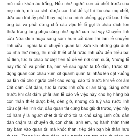
mũ mấn khăn áo trắng, Nếu như người con cả chết trước cha
mẹ mình, mà có sinh được con trai để lại thì lúc cha mẹ chết,
đứa con trai ấy phải thay mặt cha mình chống gậy để báo hiếu
ông bà và phải đứng chủ các việc tế lễ gọi là cháu đích tôn
thừa trọng tang phục cũng như người con trai vậy Chuyển linh
cửu Nữa đêm hoặc sáng sớm hôm cất đám thì làm lễ chuyễn
linh cửu - nghĩa là di chuyễn quan tài, Xưa kia những gia đình
có nhà thờ riêng, thì nhất thiết phải rước linh cửu đến triều bái
tổ tiên, tức là chào từ biệt tiên tổ để về nơi chín suối, Nhưng lễ
này rắc rối và phiền hà, nên về sau người ta bỏ dần, Trước khi
động quan con cháu xúm xít quanh quan tài nhắc lên đặt xuống
ba lần để cho người chết cáo vong, cáo tổ trước khi về cõi âm
Cất đám Cất đám, tức là rước linh cửu đi an táng, Sáng sớm
trước khi cất đám phải làm lễ cáo vễ việc này cho họ hàng bà
con thân thiết được biết, đến giờ, những đô tuỳ vào rước linh
cửu đặt lên linh dư, đầu quan tài cũng bao giờ đi trước, việc này
có hàm ý là người chết đi từ chổ tối ra chổ sáng,Linh cửu dần
dần chậm rãi chuyễn đi, con cháu, anh em, họ hành thân thiết
tay bám vào quan tài mà khóc than, tiếp đến bạn bè thân hữu