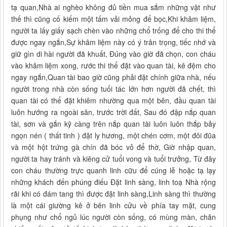
tạ quan,Nhà ai nghèo không đủ tiền mua sắm những vật như
thế thì cũng cố kiếm một tấm vải mỏng để bọc,Khi khâm liệm,
người ta lấy giấy sạch chèn vào những chổ trống để cho thi thể
được ngay ngắn,Sự khâm liệm này có ý trân trọng, tiếc nhớ và
giữ gìn di hài người đã khuất, Đúng vào giờ đã chọn, con cháu
vào khâm liệm xong, rước thi thể đặt vào quan tài, kê đệm cho
ngay ngắn,Quan tài bao giờ cũng phải đặt chính giữa nhà, nếu
người trong nhà còn sống tuổi tác lớn hơn người đã chết, thì
quan tài có thể đặt khiêm nhường qua một bên, đầu quan tài
luôn hướng ra ngoài sân, trước trời đất, Sau đó đập nắp quan
tài, sơn và gắn kỹ càng trên nắp quan tài luôn luôn thắp bảy
ngọn nén ( thất tinh ) đặt ly hương, một chén cơm, một đôi đũa
và một hột trứng gà chín đã bóc vỏ để thờ, Giờ nhập quan,
người ta hay tránh và kiêng cử tuổi vong và tuổi trưởng, Từ đây
con cháu thường trực quanh linh cữu để cúng lễ hoặc tạ lạy
những khách đến phúng điếu Đặt linh sàng, linh toạ Nhà rộng
rãi khi có đám tang thì được đặt linh sàng,Linh sàng thì thường
là một cái giường kê ở bên linh cửu về phía tay mặt, cung
phụng như chổ ngủ lúc người còn sống, có mùng màn, chăn