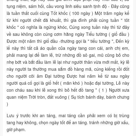
tụng niệm, sám hối, cầu vong linh siêu sanh tịnh độ - Đây cũng
là tuần thất cuối cùng Tốt khốc ( 100 ngày ) Một trăm ngày kể
từ khi người chết đã khuất, thì gia đình phải cúng tuần " tôt
khốc " có nghĩa là ngừng khóc, Cúng xong tuần này thì từ đây
về sau không còn cúng cơm hằng ngày Tiểu tường ( giổ đầu )
Được một năm thì giổ đầu -thường gọi là " tiểu tường ", Đến kỳ
lể này thì tất cả áo quần của ngày tang con cái, anh chị em,
phải mang lại để làm lễ, trừ những đồ sô gai, mũ cũng bỏ cho
nhẹ bớt và bắt đầu làm lễ lại như người thân vừa mới mất, kỳ lễ
này người ta thường mua sắm đồ hàng mã, cúng kiếng rồi đốt
cho người cõi âm Đại tường Được hai năm kể từ sau ngày
người quá cố gọi là giổ hết ( mãn khó ) hoặc đại tường, Lễ này
con cháu sau khi lễ xong thì bỏ hết đồ tang * ( 1 ) Người xưa
quan niệm Trời tròn, đất vuông ( Sụ tích bánh dày, bánh chưng
)
Lưu ý trước khi an táng, mai táng cần phải xem có bị trùng
tang hay không, chọn ngày tốt để an táng. tránh những giờ xấu,
giờ phạm.