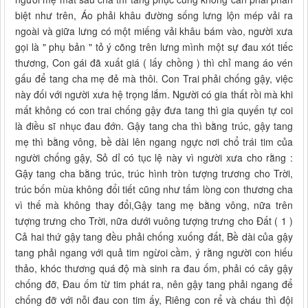
biệt như trên, Áo phải khâu đường sống lưng lộn mép vải ra
ngoài và giữa lưng có một miếng vải khâu bám vào, người xưa
gọi là " phụ bản " tỏ ý cõng trên lưng mình một sự đau xót tiếc
thương, Con gái đã xuất giá ( lấy chồng ) thì chỉ mang áo vén
gấu để tang cha mẹ đẻ mà thôi. Con Trai phải chống gậy, việc
này đối với người xưa hệ trọng lắm. Người có gia thất rồi mà khi
mất không có con trai chống gậy đưa tang thì gia quyến tự coi
là điều sĩ nhục đau đớn. Gậy tang cha thì bằng trúc, gậy tang
mẹ thì bằng vông, bề dài lên ngang ngực nơi chổ trái tim của
người chống gậy, Sỏ dỉ có tục lệ này vì người xưa cho rằng :
Gậy tang cha bằng trúc, trúc hình tròn tượng trương cho Trời,
trúc bốn mùa không đổi tiết cũng như tấm lòng con thương cha
vì thế mà không thay đổi,Gậy tang mẹ bằng vông, nữa trên
tượng trưng cho Trời, nữa dưới vuông tượng trưng cho Đất ( 1 )
Cả hai thứ gậy tang đều phải chống xuống đất, Bề dài của gậy
tang phải ngang với quả tim ngừoi cầm, ý rằng người con hiếu
thảo, khóc thương quá độ mà sinh ra đau ốm, phải có cây gậy
chống đỡ, Đau ốm từ tim phát ra, nên gậy tang phải ngang để
chống đỡ với nỗi đau con tim ấy, Riêng con rể và cháu thì đội