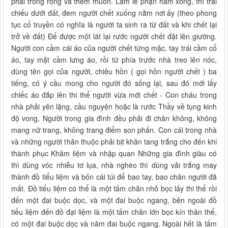
phải trống rổng và thèm muốn. Làm lễ phạn hàm xong, thì trãi
chiếu dưới đất, đem người chết xuống nằm nơi ấy (theo phong
tục cổ truyền có nghĩa là người ta sinh ra từ đất và khi chết lại
trở về đất) Để được một lát lại rước người chết đặt lên giường.
Người con cầm cái áo của người chết từng mặc, tay trái cầm cổ
áo, tay mặt cầm lưng áo, rồi từ phía trước nhà treo lên nóc,
dùng tên gọi của người, chiêu hồn ( gọi hồn người chết ) ba
tiếng, có ý cầu mong cho người đó sống lại, sau đó mới lấy
chiếc áo đắp lên thi thể người vừa mới chết - Con cháu trong
nhà phải yên lặng, cầu nguyện hoặc là rước Thầy về tụng kinh
độ vong, Người trong gia đình đều phải đi chân không, không
mang nữ trang, không trang điểm son phấn. Con cái trong nhà
và những người thân thuộc phải bịt khăn tang trắng cho đến khi
thành phục Khâm liệm và nhập quan Những gia đình giàu có
thì dùng vóc nhiễu tơ lụa, nhà nghèo thì dùng vải trắng may
thành đồ tiểu liệm và bốn cái túi để bao tay, bao chân người đã
mất. Đồ tiểu liệm có thể là một tấm chăn nhỏ bọc lấy thi thể rồi
đến một đai buộc dọc, và một đai buộc ngang, bên ngoài đồ
tiểu liệm đến đồ đại liệm là một tấm chăn lớn bọc kín thân thể,
có một đai buộc dọc và năm đai buộc ngang. Ngoài hết là tấm