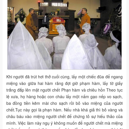
Khi người đã trút hơi thở cuối cùng, lấy một chiếc đũa để ngang
miệng vào giữa hai hàm răng đợi giờ phạm hàm, lấy tờ giấy
trắng đắp lên mặt người chết Phạn hàm và chiêu hồn Theo tục
lệ xưa, họ hàng hoặc con cháu lấy một nấm gạo nếp vo sạch,
ba đồng tiền kẽm mài cho sạch rồi bỏ vào miệng của người
chết.Tục này gọi là phạn hàm. Nếu nhà khá giả thì bỏ vàng và
châu báu vào miệng người chết để chứng tỏ sự hiếu thảo của
mình. Việc làm này ngụ ý không muốn để người chết mà miệng