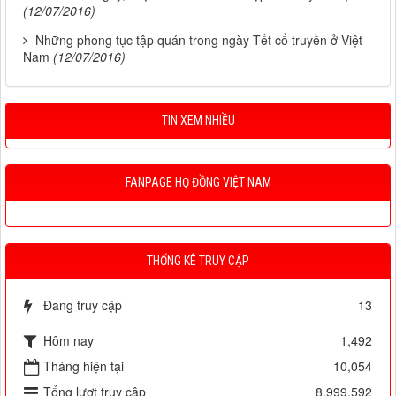
(12/07/2016)
Những phong tục tập quán trong ngày Tết cổ truyền ở Việt
Nam
(12/07/2016)
TIN XEM NHIỀU
FANPAGE HỌ ĐỒNG VIỆT NAM
THỐNG KÊ TRUY CẬP
Đang truy cập
13
Hôm nay
1,492
Tháng hiện tại
10,054
Tổng lượt truy cập
8,999,592