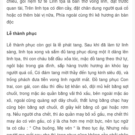
chiếu, gối nệm tử tế Linh tọa là bàn thờ vong linh, đặt trước
quan tài, Trên linh tọa có đèn cầy, đặt chân dung người quá cố
hoặc có thêm bài vị nữa, Phía ngoài cùng thì kê hương án bàn
độc
Lễ thành phục
Lễ thành phục còn gọi là lễ phát tang. Sau khi đã làm từ linh
sàng, linh tọa xong và sắm đủ tang phục dùng một ít dâng lên
linh tọa, thì con cháu bắt đầu xỏa tóc, mặc đồ tang theo thứ tự,
ngôi bậc trong gia đình, sắp hàng trước hương án khóc lạy
người quá cố, Có đám tang mời thầy đến tụng kinh siêu độ, và
trống phách đưa tiễn vong linh người mất. Đồ tang phục Con
trai, con gái, con dâu thì đều bịt khăn sô, đội mủ kết bằng sợi
chuối, trong mặc áo quần bằng vải thô xấu, bên ngoài mặc áo
xô, ngoài cũng quàng sợi dây chuối, thắt lưng bằng chạc hay
cũng bện bằng sợi chuối, đi giầy kết bằng cỏ gai hoặc rơm
rạ. Nếu người cha chết, thì áo quần may bỏ xổ gấu, mẹ chết thì
may áo có vén gấu, có ý là cha hơn mẹ một bực, nên tục ngữ
ta có câu : " Cha buông, Mẹ vén " là theo tục ấy, Nhưng nếu
người mẹ mất sau cha thì tang phục cũng không cần phải phân