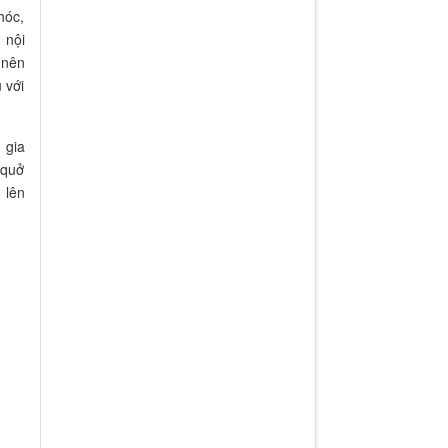
hóc,
 nội
 nên
 với
 gia
 quở
 lên