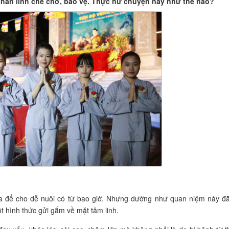
thần linh che chở, bảo vệ. Thực hư chuyện này như thế nào?
a để cho dễ nuôi có từ bao giờ. Nhưng dường như quan niệm này đã
t hình thức gửi gắm về mặt tâm linh.