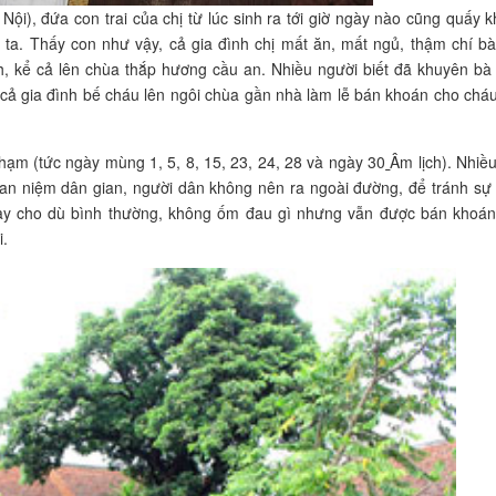
i), đứa con trai của chị từ lúc sinh ra tới giờ ngày nào cũng quấy k
ta. Thấy con như vậy, cả gia đình chị mất ăn, mất ngủ, thậm chí bà
h, kể cả lên chùa thắp hương cầu an. Nhiều người biết đã khuyên bà
cả gia đình bế cháu lên ngôi chùa gần nhà làm lễ bán khoán cho cháu
hạm (tức ngày mùng 1, 5, 8, 15, 23, 24, 28 và ngày 30
Âm lịch). Nhiều
uan niệm dân gian, người dân không nên ra ngoài đường, để tránh sự
này cho dù bình thường, không ốm đau gì nhưng vẫn được bán khoán
i.