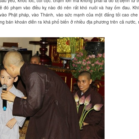
đau yếu, khóc lóc, còi cọc. chậm lớn mà không phải là do bị bệnh từ t
ẻ đó phạm vào điều kỵ nào đó nên rất khó nuôi và hay ốm đau. Khi
ào Phật pháp, vào Thánh, vào sức mạnh của một đấng tối cao che
ng bán khoán diễn ra khá phổ biến ở nhiều địa phương trên cả nước, 