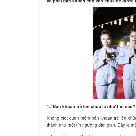
và phải bán khoán con vào chùa để được 
1./ Bán khoán trẻ lên chùa là như thế nào?
Không biết quan niệm bán khoán trẻ lên chù
thành như một tín ngưỡng dân gian. Đây là mộ