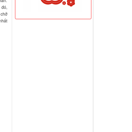
hân.
 đó,
 chở
nhất