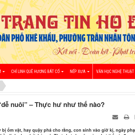
M
CHÍ LINH QUÊ HƯƠNG BÁT CỔ
NẾP XƯA
VĂN HỌC NGHỆ THUẬT
“dễ nuôi” – Thực hư như thế nào?
 bị ốm vặt, hay quậy phá cho rằng, con sinh vào giờ kị, ngày ph