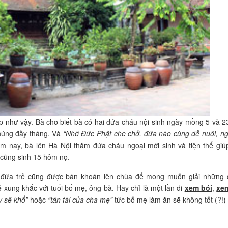
 như vậy. Bà cho biết bà có hai đứa cháu nội sinh ngày mồng 5 và 2
chúng đầy tháng. Và
“Nhờ Đức Phật che chở, đứa nào cùng dễ nuôi, n
 nay, bà lên Hà Nội thăm đứa cháu ngoại mới sinh và tiện thể giú
 cũng sinh 15 hôm nọ.
 đứa trẻ cũng được bán khoán lên chùa để mong muốn giải những 
 xung khắc với tuổi bố mẹ, ông bà. Hay chỉ là một lần đi
xem bói
,
xe
y sẽ khổ”
hoặc
“tán tài của cha mẹ”
tức bố mẹ làm ăn sẽ không tốt (?!)