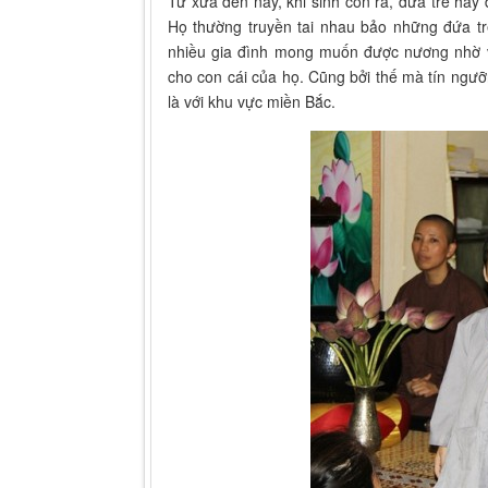
Từ xưa đến nay, khi sinh con ra, đứa trẻ hay 
Họ thường truyền tai nhau bảo những đứa tr
nhiều gia đình mong muốn được nương nhờ v
cho con cái của họ. Cũng bởi thế mà tín ngưỡ
là với khu vực miền Bắc.