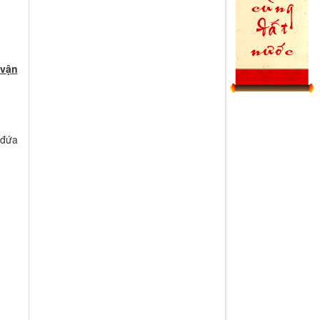
vận
 đứa