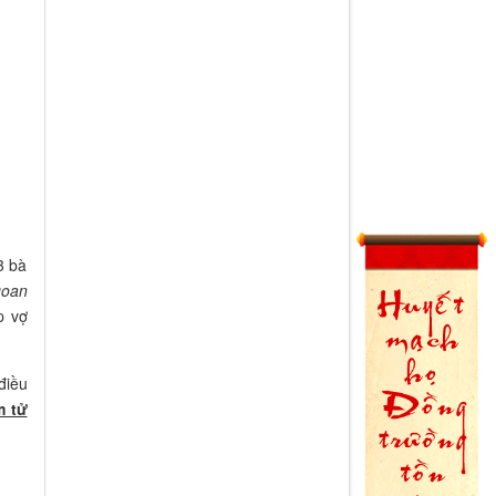
3 bà
goan
p vợ
điều
m tử