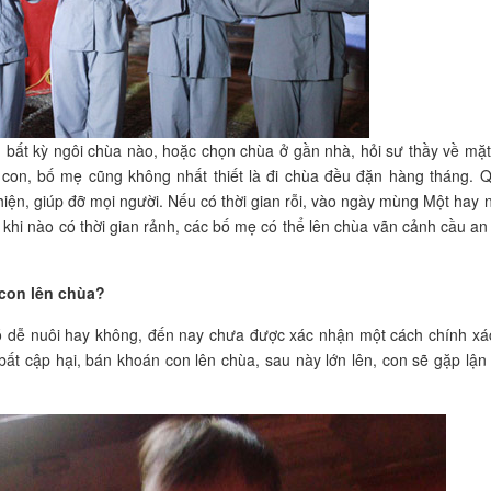
 bất kỳ ngôi chùa nào, hoặc chọn chùa ở gần nhà, hỏi sư thầy về mặt
n con, bố mẹ cũng không nhất thiết là đi chùa đều đặn hàng tháng. 
hiện, giúp đỡ mọi người. Nếu có thời gian rỗi, vào ngày mùng Một hay 
 khi nào có thời gian rảnh, các bố mẹ có thể lên chùa vãn cảnh cầu an
 con lên chùa?
có dễ nuôi hay không, đến nay chưa được xác nhận một cách chính xá
 bất cập hại, bán khoán con lên chùa, sau này lớn lên, con sẽ gặp lận