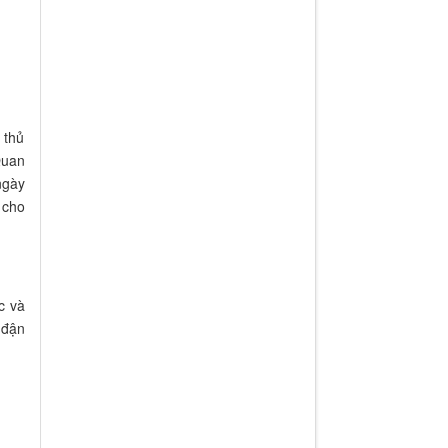
 thủ
Quan
ngày
 cho
c và
 đận