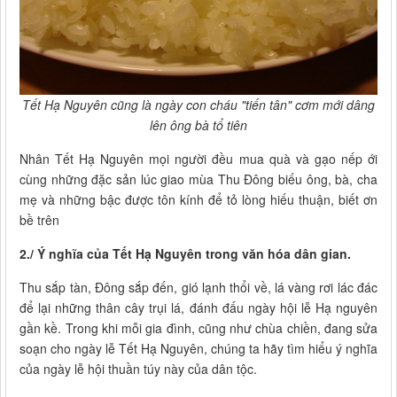
Tết Hạ Nguyên cũng là ngày con cháu "tiến tân" cơm mới dâng
lên ông bà tổ tiên
Nhân Tết Hạ Nguyên mọi người đều mua quà và gạo nếp ới
cùng những đặc sản lúc giao mùa Thu Đông biếu ông, bà, cha
mẹ và những bậc được tôn kính để tỏ lòng hiếu thuận, biết ơn
bề trên
2./ Ý nghĩa của Tết Hạ Nguyên trong văn hóa dân gian.
Thu sắp tàn, Đông sắp đến, gió lạnh thổi về, lá vàng rơi lác đác
để lại những thân cây trụi lá, đánh đấu ngày hội lễ Hạ nguyên
gần kề. Trong khi mỗi gia đình, cũng như chùa chiền, đang sửa
soạn cho ngày lễ Tết Hạ Nguyên, chúng ta hãy tìm hiểu ý nghĩa
của ngày lễ hội thuần túy này của dân tộc.