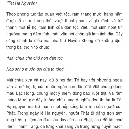
(Tết Hạ Nguyên)
Theo phong tục tập quán Việt tộc, rằm tháng mười hàng năm
được tổ chức trọng thể, vượt thoát phạm vi gia đình và trở
thành một lễ hội tâm linh của dân tộc Việt, một sinh hoạt tín
ngưỡng mang đậm tính nhân văn nơi chốn già lam tịnh địa. Đây
cũng chính là điều mà nhà thơ Huyền Không đã khẳng định
trong bài thơ Nhớ chùa:
“Mái chùa che chở hồn dân tộc,
Nếp sống muôn đời của tổ tông.”
Mái chùa xưa và nay, dù ở nơi đất Tổ hay trời phương ngoại
vẫn là nơi hội tụ của muôn ngàn con dân đất Việt chung dòng
máu Lạc Hồng, chung một ý niệm đồng bào ruột thịt. Và rằm
tháng Mười giờ đây không chỉ mang ý nghĩa đơn thuần là Tết
Hạ nguyên mà trở thành một nếp sống tâm linh của người con
Phật. Trong ngày lễ Hạ nguyên, người Phật tử dâng trọn tấm
lòng tưởng niệm ân đức sâu dày của chư Phật, chư Bồ tát, chư
Hiền Thánh Tăng, đã từng khai sáng và trùng hưng huyết mạch