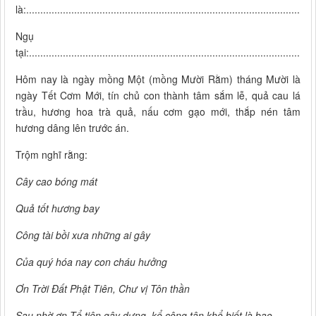
là:..................................................................................................
Ngụ
tại:.....................................................................................................
Hôm nay là ngày mồng Một (mồng Mười Rằm) tháng Mười là
ngày Tết Cơm Mới, tín chủ con thành tâm sắm lễ, quả cau lá
trầu, hương hoa trà quả, nấu cơm gạo mới, thắp nén tâm
hương dâng lên trước án.
Trộm nghĩ rằng:
Cây cao bóng mát
Quả tốt hương bay
Công tài bồi xưa những ai gây
Của quý hóa nay con cháu hưởng
Ơn Trời Đất Phật Tiên, Chư vị Tôn thần
Sau nhờ ơn Tổ tiên gây dựng, kể công tân khổ biết là bao