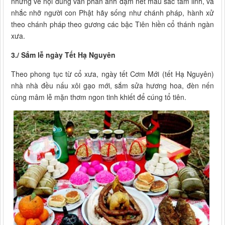
nhưng về nội dung vẫn phản ánh đậm nét mầu sắc tâm linh, và
nhắc nhỡ người con Phật hãy sống như chánh pháp, hành xử
theo chánh pháp theo gương các bậc Tiên hiền cổ thánh ngàn
xưa.
3./ Sắm lễ ngày Tết Hạ Nguyên
Theo phong tục từ cổ xưa, ngày tết Cơm Mới (tết Hạ Nguyên)
nhà nhà đều nấu xôi gạo mới, sắm sửa hương hoa, đèn nến
cùng mâm lễ mặn thơm ngon tinh khiết để cúng tổ tiên.