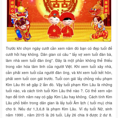
Trước khi chọn ngày cưới cần xem năm đó bạn có đẹp tuổi để
cưới hỏi hay không. Dân gian có câu " lấy vợ xem tuổi đàn bà,
làm nhà xem tuổi đàn ông". Đây là một phần không thể thiếu
trong văn hóa tâm linh của người Việt. Khi xem tuổi xây nhà,
cần phải xem tuổi của người đàn ông, và khi xem tuổi kết hôn,
phải xem tuổi con gái trước. Tuổi con gái lấy chồng nếu phạm
Kim Lâu thì sẽ gặp 2 lần đò. Vậy tuổi phạm Kim Lâu là những
tuổi nào, và cách tính tuổi Kim Lâu thế nào ?. Có thể xem vận
hạn để tính năm nay có gặp Kim Lâu hay không. Cách tính Kim
Lâu phổ biến trong dân gian là lấy tuổi Âm lịch ( tuổi mụ) chia
cho 9. Nếu dư 1,3,6,8 là phạm Kim Lâu. Ví dụ tuổi Nữ, sinh
năm 1990 , năm 2015 là 26 tuổi. Lấy 26 chia 9 được 2 dư 8.