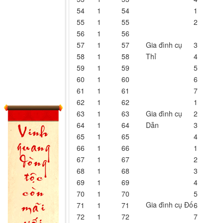
54
1
54
1
55
1
55
2
56
1
56
57
1
57
Gia đình cụ
3
58
1
58
Thỉ
4
59
1
59
5
60
1
60
6
61
1
61
7
62
1
62
1
63
1
63
Gia đình cụ
2
64
1
64
Dẫn
3
65
1
65
4
66
1
66
1
67
1
67
2
68
1
68
3
69
1
69
4
70
1
70
5
Gia đình cụ Đố
71
1
71
6
72
1
72
7