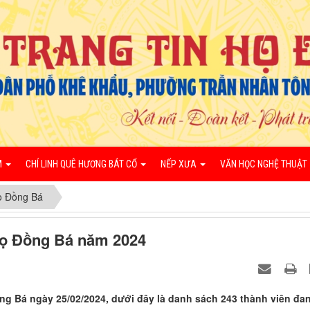
M
CHÍ LINH QUÊ HƯƠNG BÁT CỔ
NẾP XƯA
VĂN HỌC NGHỆ THUẬT
ọ Đồng Bá
họ Đồng Bá năm 2024
ng Bá ngày 25/02/2024, dưới đây là danh sách 243 thành viên đa