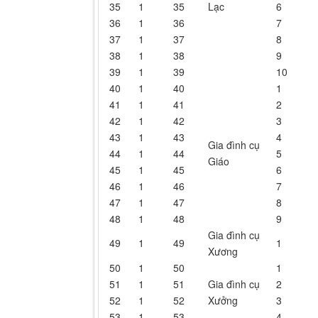
35
1
35
Lạc
6
36
1
36
7
37
1
37
8
38
1
38
9
39
1
39
10
40
1
40
1
41
1
41
2
42
1
42
3
43
1
43
4
Gia đình cụ
44
1
44
5
Giáo
45
1
45
6
46
1
46
7
47
1
47
8
48
1
48
9
Gia đình cụ
49
1
49
1
Xương
50
1
50
1
51
1
51
Gia đình cụ
2
52
1
52
Xưởng
3
53
1
53
4