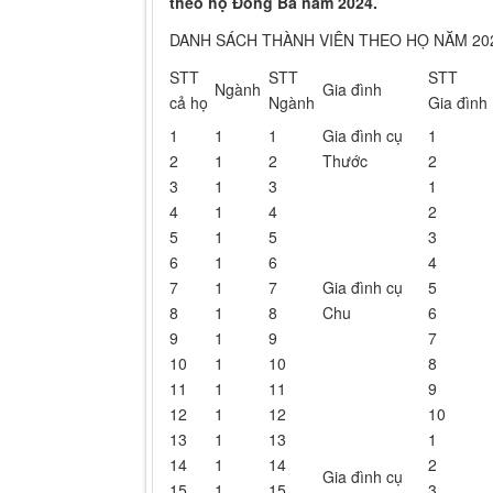
theo họ Đồng Bá năm 2024.
DANH SÁCH THÀNH VIÊN THEO HỌ NĂM 20
STT
STT
STT
Ngành
Gia đình
cả họ
Ngành
Gia đình
1
1
1
Gia đình cụ
1
2
1
2
Thước
2
3
1
3
1
4
1
4
2
5
1
5
3
6
1
6
4
7
1
7
Gia đình cụ
5
8
1
8
Chu
6
9
1
9
7
10
1
10
8
11
1
11
9
12
1
12
10
13
1
13
1
14
1
14
2
Gia đình cụ
15
1
15
3