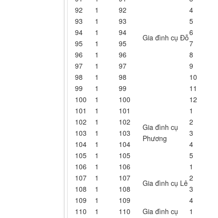
92
1
92
4
93
1
93
5
94
1
94
6
Gia đình cụ Đỗ
95
1
95
7
96
1
96
8
97
1
97
9
98
1
98
10
99
1
99
11
100
1
100
12
101
1
101
1
102
1
102
2
Gia đình cụ
103
1
103
3
Phương
104
1
104
4
105
1
105
5
106
1
106
1
107
1
107
2
Gia đình cụ Lê
108
1
108
3
109
1
109
4
110
1
110
Gia đình cụ
1