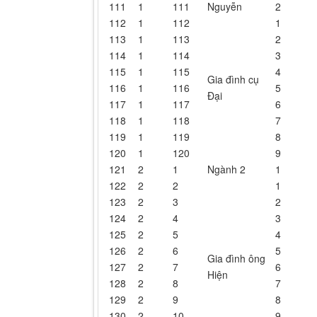
111
1
111
Nguyễn
2
112
1
112
1
113
1
113
2
114
1
114
3
115
1
115
4
Gia đình cụ
116
1
116
5
Đại
117
1
117
6
118
1
118
7
119
1
119
8
120
1
120
9
121
2
1
Ngành 2
1
122
2
2
1
123
2
3
2
124
2
4
3
125
2
5
4
126
2
6
5
Gia đình ông
127
2
7
6
Hiện
128
2
8
7
129
2
9
8
130
2
10
9