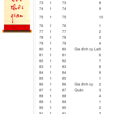
73
1
73
8
74
1
74
9
75
1
75
10
76
1
76
1
77
1
77
2
78
1
78
3
79
1
79
4
80
1
80
Gia đình cụ Lai
5
81
1
81
6
82
1
82
7
83
1
83
8
84
1
84
9
85
1
85
1
86
1
86
Gia đình cụ
2
87
1
87
Quân
3
88
1
88
4
89
1
89
1
90
1
90
2
91
1
91
3