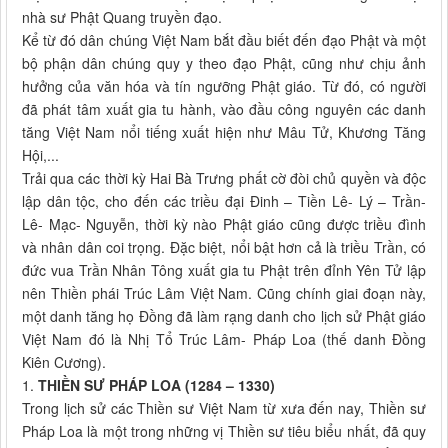
nhà sư Phật Quang truyền đạo.
Kể từ đó dân chúng Việt Nam bắt đầu biết đến đạo Phật và một
bộ phận dân chúng quy y theo đạo Phật, cũng như chịu ảnh
hưởng của văn hóa và tín ngưỡng Phật giáo. Từ đó, có người
đã phát tâm xuất gia tu hành, vào đầu công nguyên các danh
tăng Việt Nam nổi tiếng xuất hiện như Mâu Tử, Khương Tăng
Hội,...
Trải qua các thời kỳ Hai Bà Trưng phất cờ đòi chủ quyền và độc
lập dân tộc, cho đến các triều đại Đinh – Tiền Lê- Lý – Trần-
Lê- Mạc- Nguyễn, thời kỳ nào Phật giáo cũng được triều đình
và nhân dân coi trọng. Đặc biệt, nổi bật hơn cả là triều Trần, có
đức vua Trần Nhân Tông xuất gia tu Phật trên đỉnh Yên Tử lập
nên Thiền phái Trúc Lâm Việt Nam. Cũng chính giai đoạn này,
một danh tăng họ Đồng đã làm rạng danh cho lịch sử Phật giáo
Việt Nam đó là Nhị Tổ Trúc Lâm- Pháp Loa (thế danh Đồng
Kiên Cương).
1.
THIỀN SƯ PHÁP LOA (1284 – 1330)
Trong lịch sử các Thiền sư Việt Nam từ xưa đến nay, Thiền sư
Pháp Loa là một trong những vị Thiền sư tiêu biểu nhất, đã quy