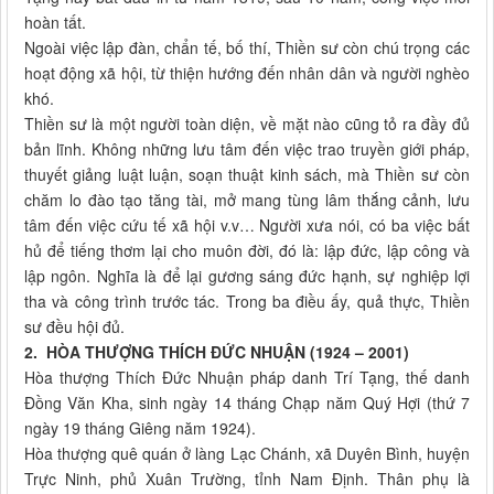
hoàn tất.
Ngoài việc lập đàn, chẩn tế, bố thí, Thiền sư còn chú trọng các
hoạt động xã hội, từ thiện hướng đến nhân dân và người nghèo
khó.
Thiền sư là một người toàn diện, về mặt nào cũng tỏ ra đầy đủ
bản lĩnh. Không những lưu tâm đến việc trao truyền giới pháp,
thuyết giảng luật luận, soạn thuật kinh sách, mà Thiền sư còn
chăm lo đào tạo tăng tài, mở mang tùng lâm thắng cảnh, lưu
tâm đến việc cứu tế xã hội v.v… Người xưa nói, có ba việc bất
hủ để tiếng thơm lại cho muôn đời, đó là: lập đức, lập công và
lập ngôn. Nghĩa là để lại gương sáng đức hạnh, sự nghiệp lợi
tha và công trình trước tác. Trong ba điều ấy, quả thực, Thiền
sư đều hội đủ.
2.
HÒA THƯỢNG THÍCH ĐỨC NHUẬN (1924 – 2001)
Hòa thượng Thích Đức Nhuận pháp danh Trí Tạng, thế danh
Đồng Văn Kha, sinh ngày 14 tháng Chạp năm Quý Hợi (thứ 7
ngày 19 tháng Giêng năm 1924).
Hòa thượng quê quán ở làng Lạc Chánh, xã Duyên Bình, huyện
Trực Ninh, phủ Xuân Trường, tỉnh Nam Định. Thân phụ là