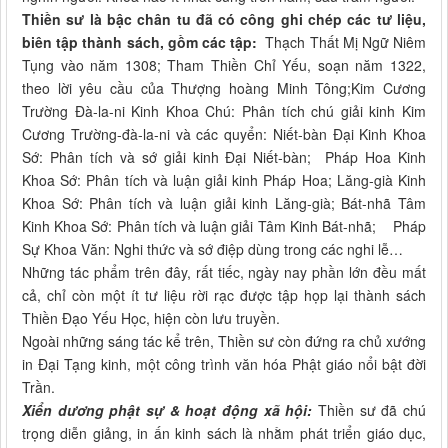
Thiền sư là bậc chân tu đã có công ghi chép các tư liệu,
biên tập thành sách, gồm các tập:
Thạch Thất Mị Ngữ Niêm
Tụng vào năm 1308; Tham Thiền Chỉ Yếu, soạn năm 1322,
theo lời yêu cầu của Thượng hoàng Minh Tông;Kim Cương
Trường Đà-la-ni Kinh Khoa Chú: Phân tích chú giải kinh Kim
Cương Trường-đà-la-ni và các quyển: Niết-bàn Đại Kinh Khoa
Sớ: Phân tích và sớ giải kinh Đại Niết-bàn; Pháp Hoa Kinh
Khoa Sớ: Phân tích và luận giải kinh Pháp Hoa; Lăng-già Kinh
Khoa Sớ: Phân tích và luận giải kinh Lăng-già; Bát-nhã Tâm
Kinh Khoa Sớ: Phân tích và luận giải Tâm Kinh Bát-nhã; Pháp
Sự Khoa Văn: Nghi thức và sớ điệp dùng trong các nghi lễ…
Những tác phẩm trên đây, rất tiếc, ngày nay phần lớn đều mất
cả, chỉ còn một ít tư liệu rời rạc được tập họp lại thành sách
Thiền Đạo Yếu Học, hiện còn lưu truyền.
Ngoài những sáng tác kể trên, Thiền sư còn đứng ra chủ xướng
in Đại Tạng kinh, một công trình văn hóa Phật giáo nổi bật đời
Trần.
Xiển dương phật sự & hoạt động xã hội:
Thiền sư đã chú
trọng diễn giảng, in ấn kinh sách là nhằm phát triển giáo dục,