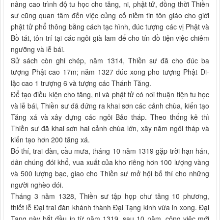
nâng cao trình độ tu học cho tăng, ni, phật tử, đồng thời Thiền
sư cũng quan tâm đến việc củng cố niềm tin tôn giáo cho giới
phật tử phổ thông bằng cách tạc hình, đúc tượng các vị Phật và
Bồ tát, tôn trí tại các ngôi già lam để cho tín đồ tiện việc chiêm
ngưỡng và lễ bái.
Sử sách còn ghi chép, năm 1314, Thiền sư đã cho đúc ba
tượng Phật cao 17m; năm 1327 đúc xong pho tượng Phật Di-
lặc cao 1 trượng 6 và tượng các Thánh Tăng.
Để tạo điều kiện cho tăng, ni và phật tử có nơi thuận tiện tu học
và lễ bái, Thiền sư đã đứng ra khai sơn các cảnh chùa, kiến tạo
Tăng xá và xây dựng các ngôi Bảo tháp. Theo thống kê thì
Thiền sư đã khai sơn hai cảnh chùa lớn, xây năm ngôi tháp và
kiến tạo hơn 200 tăng xá.
Bố thí, trai đàn, cầu mưa, tháng 10 năm 1319 gặp trời hạn hán,
dân chúng đói khổ, vua xuất của kho riêng hơn 100 lượng vàng
và 500 lượng bạc, giao cho Thiền sư mở hội bố thí cho những
người nghèo đói.
Tháng 3 năm 1328, Thiền sư tập họp chư tăng 10 phương,
thiết lễ Đại trai đàn khánh thành Đại Tạng kinh vừa in xong. Đại
Tạng này bắt đầu in từ năm 1319, sau 10 năm, công việc mới