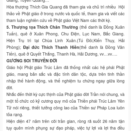
Giang, Tuyên Quang…
Hòa thượng Thích Gia Quang đã tham gia và chủ trì nhiều Hội
thảo về Phật giáo ở trong nước và quốc tế, tham gia và viết các
tham luận nghiên cứu về Phật giáo Việt Nam các thời kỳ.
5. Thượng tọa Thích Chân Thường
(thế danh là Đồng Xuân
Tuấn), quê ở Xuân Phong, Chu Điện, Lục Nam, Bắc Giang.
Hiện Trụ trì tại Chùa Linh Xuân.(Tú Đôi,Kiến Thụy, Hải
Phòng);
Đại đức Thích Thanh Hiền
(thế danh là Đồng Văn
Tiến), quê ở Quyết Thắng, Thanh Hà, Hải Dương, vv…vv….
GƯƠNG SOI TRUYỀN ĐỜI
Giáo hội Phật giáo Trúc Lâm đã thống nhất các hệ phái Phật
giáo, mang bản sắc và đặc tính dân tộc, dựa trên tinh thần
nhập thế hành động, và thể nghiệm tu chứng ngay giữa lòng
đời.
Nhắc đến thời kỳ cực thịnh của Phật giáo đời Trần nói chung, và
một tổ chức có kỷ cương quy mô của Thiền phái Trúc Lâm Yên
Tử nói riêng, thiết tưởng công lao của Thiền sư Pháp Loa luôn
tỏa rạng.
Hiện diện 47 năm trên cõi trần gian, ròng rã suốt 26 năm tận
tụy quên mình phụng sự đạo pháp, việc tự lợi và lợi tha đều