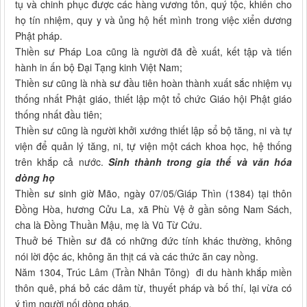
tụ và chinh phục được các hàng vương tôn, quý tộc, khiến cho
họ tín nhiệm, quy y và ủng hộ hết mình trong việc xiển dương
Phật pháp.
Thiền sư Pháp Loa cũng là người đã đề xuất, kết tập và tiến
hành in ấn bộ Đại Tạng kinh Việt Nam;
Thiền sư cũng là nhà sư đầu tiên hoàn thành xuất sắc nhiệm vụ
thống nhất Phật giáo, thiết lập một tổ chức Giáo hội Phật giáo
thống nhất đầu tiên;
Thiền sư cũng là người khởi xướng thiết lập sổ bộ tăng, ni và tự
viện để quản lý tăng, ni, tự viện một cách khoa học, hệ thống
trên khắp cả nước.
Sinh thành trong gia thế và văn hóa
dòng họ
Thiền sư sinh giờ Mão, ngày 07/05/Giáp Thìn (1384) tại thôn
Đồng Hòa, hương Cửu La, xã Phù Vệ ở gần sông Nam Sách,
cha là Đồng Thuần Mậu, mẹ là Vũ Từ Cứu.
Thuở bé Thiền sư đã có những đức tính khác thường, không
nói lời độc ác, không ăn thịt cá và các thức ăn cay nồng.
Năm 1304, Trúc Lâm (Trần Nhân Tông) đi du hành khắp miền
thôn quê, phá bỏ các dâm từ, thuyết pháp và bố thí, lại vừa có
ý tìm người nối dòng pháp.