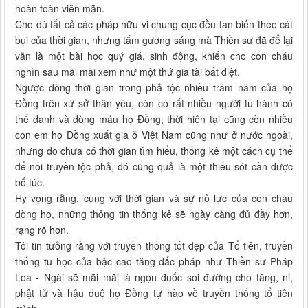
hoàn toàn viên mãn.
Cho dù tất cả các pháp hữu vi chung cục đều tan biến theo cát
bụi của thời gian, nhưng tấm gương sáng mà Thiền sư đã để lại
vẫn là một bài học quý giá, sinh động, khiến cho con cháu
nghìn sau mãi mãi xem như một thứ gia tài bất diệt.
Ngược dòng thời gian trong phả tộc nhiều trăm năm của họ
Đồng trên xứ sở thân yêu, còn có rất nhiều người tu hành có
thế danh và dòng máu họ Đồng; thời hiện tại cũng còn nhiều
con em họ Đồng xuất gia ở Việt Nam cũng như ở nước ngoài,
nhưng do chưa có thời gian tìm hiểu, thống kê một cách cụ thể
để nối truyền tộc phả, đó cũng quả là một thiếu sót cần được
bổ túc.
Hy vọng rằng, cùng với thời gian và sự nỗ lực của con cháu
dòng họ, những thông tin thống kê sẽ ngày càng đủ đầy hơn,
rạng rõ hơn.
Tôi tin tưởng rằng với truyền thống tốt đẹp của Tổ tiên, truyền
thống tu học của bậc cao tăng đắc pháp như Thiền sư Pháp
Loa - Ngài sẽ mãi mãi là ngọn đuốc soi đường cho tăng, ni,
phật tử và hậu duệ họ Đồng tự hào về truyền thống tổ tiên