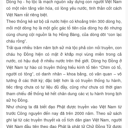
Dòng họ - họ tộc là mạch nguồn xây dựng con người Việt Nam
có một nền tảng văn hóa, có lòng yêu nước, tinh thần cốt cách
Việt Nam rất riêng biệt.
Theo thống kê sơ bộ cả nước hiện có khoảng trên 300 dòng họ,
mỗi một dòng họ là một gốc gác tổ tiên của dòng họ đó nhưng
cùng chung cội nguồn là họ Hồng Bàng, của dòng dõi “con lạc
cháu rồng”.
Trải qua nhiều trăm năm lịch sử mà tộc phả còn nối truyền, con
cháu họ Đồng hiện có mặt ở khắp mọi vùng miền trong cả
nước, có hậu duệ ở nhiều nước trên thế giới. Dòng họ Đồng ở
Việt Nam tự hào có truyền thống hiếu kính tổ tiên “Chim có tổ,
người có tông”, có danh nhân – khoa bảng, có văn quan – võ
tướng ở các thời kỳ; đặc biệt hơn là có truyền thống tu hành,
tiếc rằng chưa có tư liệu đủ đầy, cũng như chưa có thời gian
tham chiếu để thống kê hết chân dung các vị tu hành trong lịch
sử họ Đồng.
Như chúng ta đã biết đạo Phật được truyền vào Việt Nam từ
trước Công nguyên đến nay đã trên 2000 năm. Theo sử sách
ghi lại từ các truyền thuyết và cổ tích dân gian Việt Nam, người
Việt Nam đầu tiên theo đạo Phật là phật tử Chử Đồng Tử được