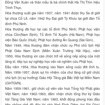
Đồng Văn Xuân và thân mẫu là bà chính thất Hà Thị Thìn hiệu
Trinh Thục.
Hòa thượng xuất gia năm 1937, năm 1941 được thụ Sa di giới
tại chùa Cổ Lễ, năm 1942 thụ Đại giới Tỳ Khưu tại giới đàn Tổ
đình Phú Ninh.
Hòa thượng đã học tại các tổ đình Phú Ninh; Phật học viện
chùa Cồn(Nam Định); Tổ đình Tế Xuyên (Hà Nam); Phật học
viện Báo Quốc (Huế); Phật học đường Ấn Quang (Sài Gòn).
Năm 1949, Hòa thượng đảm nhận chức vụ Phó chủ tịch Hội
Phật Giáo Nam Định (Miền Xuân Trường Hải Hậu), năm
1950, Hòa thượng xin cáo chức trở về sống nếp sống của một
tăng sĩ, tiếp tục sự nghiệp học vấn và nghiên cứu Phật học.
Đầu năm 1954, Hòa thượng vào Nam sống cuộc đời tĩnh tu.
Năm 1956-1957, được sự tín nhiệm của chư tăng cử giữ chức
chủ tịch (trị sự trưởng) Giáo Hội Tăng già Bắc Việt tại Miền Nam
(GHTGVN).
Năm 1959-1961, giữ chức uỷ viên văn hoá Tổng hội Phật giáo
Việt Nam; năm 1962-1963, đảm nhận chức tổng thư ký Giáo
hội Tăng Già Việt Nam; năm 1963, khởi động phong trào đầu
tiên chống chế độ độc tài nhà Ngô Đình Diệm (tại Sài Gòn)