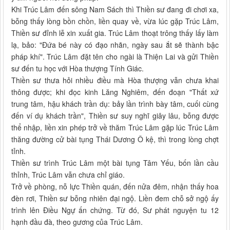
Khi Trúc Lâm đến sông Nam Sách thì Thiền sư đang đi chơi xa,
bỗng thấy lòng bồn chồn, liền quay về, vừa lúc gặp Trúc Lâm,
Thiền sư đỉnh lễ xin xuất gia. Trúc Lâm thoạt trông thấy lấy làm
lạ, bảo: "Đứa bé này có đạo nhãn, ngày sau ắt sẽ thành bậc
pháp khí". Trúc Lâm đặt tên cho ngài là Thiện Lai và gửi Thiền
sư đến tu học với Hòa thượng Tính Giác.
Thiền sư thưa hỏi nhiều điều mà Hòa thượng vẫn chưa khai
thông được; khi đọc kinh Lăng Nghiêm, đến đoạn "Thất xứ
trung tâm, hậu khách trần dụ: bảy lần trình bày tâm, cuối cùng
đến ví dụ khách trần", Thiền sư suy nghĩ giây lâu, bỗng được
thể nhập, liền xin phép trở về thăm Trúc Lâm gặp lúc Trúc Lâm
thăng đường cử bài tụng Thái Dương Ô kệ, thì trong lòng chợt
tỉnh.
Thiền sư trình Trúc Lâm một bài tụng Tâm Yếu, bốn lần cầu
thỉnh, Trúc Lâm vẫn chưa chỉ giáo.
Trở về phòng, nỗ lực Thiền quán, đến nửa đêm, nhận thấy hoa
đèn rơi, Thiền sư bỗng nhiên đại ngộ. Liền đem chỗ sở ngộ ấy
trình lên Điều Ngự ấn chứng. Từ đó, Sư phát nguyện tu 12
hạnh đầu đà, theo gương của Trúc Lâm.