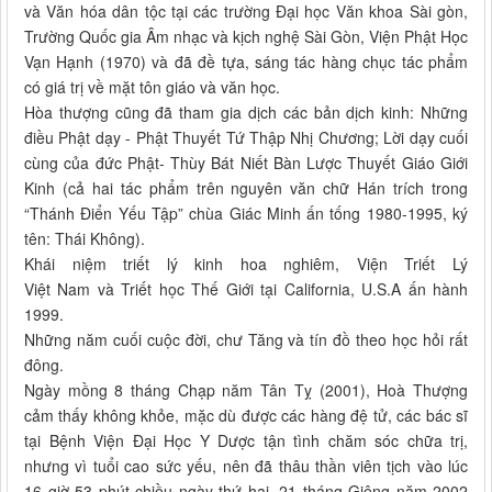
và Văn hóa dân tộc tại các trường Đại học Văn khoa Sài gòn,
Trường Quốc gia Âm nhạc và kịch nghệ Sài Gòn, Viện Phật Học
Vạn Hạnh (1970) và đã đề tựa, sáng tác hàng chục tác phẩm
có giá trị về mặt tôn giáo và văn học.
Hòa thượng cũng đã tham gia dịch các bản dịch kinh: Những
điều Phật dạy - Phật Thuyết Tứ Thập Nhị Chương; Lời dạy cuối
cùng của đức Phật- Thùy Bát Niết Bàn Lược Thuyết Giáo Giới
Kinh (cả hai tác phẩm trên nguyên văn chữ Hán trích trong
“Thánh Điển Yếu Tập” chùa Giác Minh ấn tống 1980-1995, ký
tên: Thái Không).
Khái niệm triết lý kinh hoa nghiêm, Viện Triết Lý
Việt Nam và Triết học Thế Giới tại California, U.S.A ấn hành
1999.
Những năm cuối cuộc đời, chư Tăng và tín đồ theo học hỏi rất
đông.
Ngày mồng 8 tháng Chạp năm Tân Tỵ (2001), Hoà Thượng
cảm thấy không khỏe, mặc dù được các hàng đệ tử, các bác sĩ
tại Bệnh Viện Đại Học Y Dược tận tình chăm sóc chữa trị,
nhưng vì tuổi cao sức yếu, nên đã thâu thần viên tịch vào lúc
16 giờ 53 phút chiều ngày thứ hai, 21 tháng Giêng năm 2002