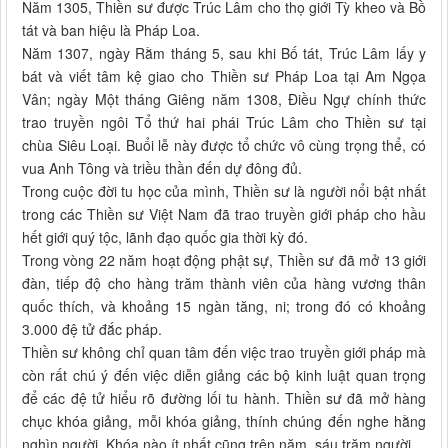
Năm 1305, Thiền sư được Trúc Lâm cho thọ giới Tỳ kheo và Bồ
tát và ban hiệu là Pháp Loa.
Năm 1307, ngày Rằm tháng 5, sau khi Bố tát, Trúc Lâm lấy y
bát và viết tâm kệ giao cho Thiền sư Pháp Loa tại Am Ngọa
Vân; ngày Một tháng Giêng năm 1308, Điều Ngự chính thức
trao truyền ngôi Tổ thứ hai phái Trúc Lâm cho Thiền sư tại
chùa Siêu Loại. Buổi lễ này được tổ chức vô cùng trọng thể, có
vua Anh Tông và triều thần đến dự đông đủ.
Trong cuộc đời tu học của mình, Thiền sư là người nổi bật nhất
trong các Thiền sư Việt Nam đã trao truyền giới pháp cho hầu
hết giới quý tộc, lãnh đạo quốc gia thời kỳ đó.
Trong vòng 22 năm hoạt động phật sự, Thiền sư đã mở 13 giới
đàn, tiếp độ cho hàng trăm thành viên của hàng vương thân
quốc thích, và khoảng 15 ngàn tăng, ni; trong đó có khoảng
3.000 đệ tử đắc pháp.
Thiền sư không chỉ quan tâm đến việc trao truyền giới pháp mà
còn rất chú ý đến việc diễn giảng các bộ kinh luật quan trọng
để các đệ tử hiểu rõ đường lối tu hành. Thiền sư đã mở hàng
chục khóa giảng, mỗi khóa giảng, thính chúng đến nghe hằng
nghìn người. Khóa nào ít nhất cũng trên năm, sáu trăm người.