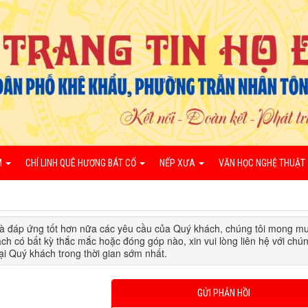
M
CHÍ LINH QUÊ HƯƠNG BÁT CỔ
NẾP XƯA
VĂN HỌC NGHỆ THUẬT
và đáp ứng tốt hơn nữa các yêu cầu của Quý khách, chúng tôi mong m
h có bất kỳ thắc mắc hoặc đóng góp nào, xin vui lòng liên hệ với chún
lại Quý khách trong thời gian sớm nhất.
GỬI PHẢN HỒI