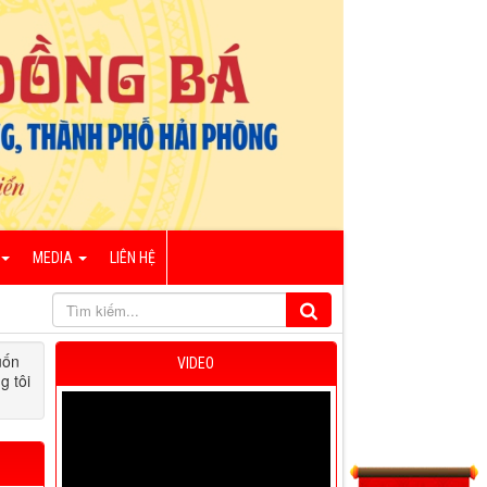
MEDIA
LIÊN HỆ
uốn
VIDEO
g tôi