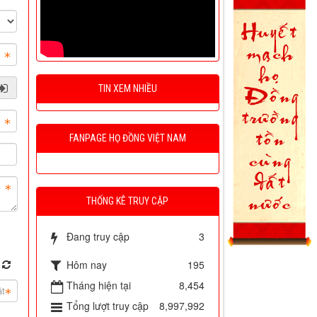
TIN XEM NHIỀU
FANPAGE HỌ ĐỒNG VIỆT NAM
THỐNG KÊ TRUY CẬP
Đang truy cập
3
Hôm nay
195
Tháng hiện tại
8,454
Tổng lượt truy cập
8,997,992