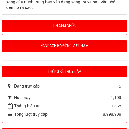
sống của mình, rằng bạn vẫn đang sống tốt và bạn vẫn nhớ
đến họ ra sao.
TIN XEM NHIỀU
FANPAGE HỌ ĐỒNG VIỆT NAM
THỐNG KÊ TRUY CẬP
Đang truy cập
5
Hôm nay
1,109
Tháng hiện tại
9,368
Tổng lượt truy cập
8,998,906