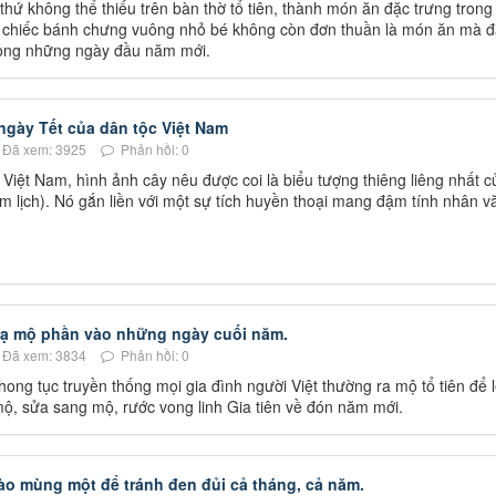
 thứ không thể thiếu trên bàn thờ tổ tiên, thành món ăn đặc trưng trong
h, chiếc bánh chưng vuông nhỏ bé không còn đơn thuần là món ăn mà 
rong những ngày đầu năm mới.
ngày Tết của dân tộc Việt Nam
Đã xem: 3925
Phản hồi: 0
i Việt Nam, hình ảnh cây nêu được coi là biểu tượng thiêng liêng nhất c
 lịch). Nó gắn liền với một sự tích huyền thoại mang đậm tính nhân v
 tạ mộ phần vào những ngày cuối năm.
Đã xem: 3834
Phản hồi: 0
ong tục truyền thống mọi gia đình người Việt thường ra mộ tổ tiên để l
mộ, sửa sang mộ, rước vong linh Gia tiên về đón năm mới.
ào mùng một để tránh đen đủi cả tháng, cả năm.