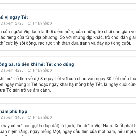
ú vị ngày Tết
Đã xem: 2728
Phản hồi: 0
n của người Việt luôn là thời điểm nở rộ của những trò chơi dân gian vô
c riêng của từng địa phương. So với những dịp khác, trò chơi dân gia
í cực kỳ sôi động, rạo rực tinh thần đua tranh và đầy ắp tiếng cười.
ông bà, tổ tiên khi hết Tết cho đúng
Đã xem: 4296
Phản hồi: 0
hi mời Tổ tiên về dự 3 ngày Tết với con cháu vào ngày 30 Tết (nếu th
đến ngày mùng 3 Tết hoặc ngày khai hạ mồng bảy Tết, là ngày cuối cùn
đưa Tổ tiên trở về âm cảnh.
 năm phù hợp
Đã xem: 3459
Phản hồi: 0
ay có nơi còn gọi là đạp đất) là tục lệ lâu đời ở Việt Nam. Xuất phát 
uan niệm rằng, ngày mồng Một, ngày đầu tiên của một năm, nếu mọi v