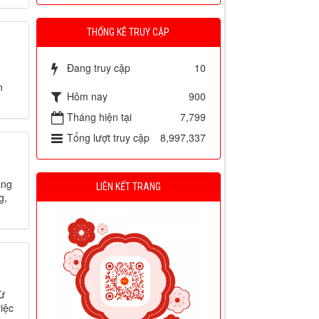
THỐNG KÊ TRUY CẬP
Đang truy cập
10
n
Hôm nay
900
Tháng hiện tại
7,799
Tổng lượt truy cập
8,997,337
áng
LIÊN KẾT TRANG
g,
từ
iệc