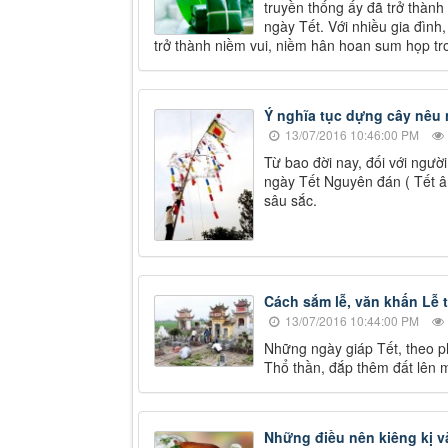
truyền thống ấy đã trở thành
ngày Tết. Với nhiều gia đìn
trở thành niềm vui, niềm hân hoan sum họp t
Ý nghĩa tục dựng cây nêu 
13/07/2016 10:46:00 PM
Từ bao đời nay, đối với ngườ
ngày Tết Nguyên đán ( Tết âm
sâu sắc.
Cách sắm lễ, văn khấn Lễ
13/07/2016 10:44:00 PM
Những ngày giáp Tết, theo ph
Thổ thần, đắp thêm đất lên 
Những điều nên kiêng kị v