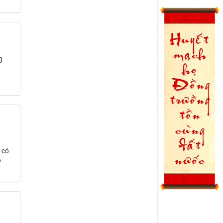
g
 có
ổ