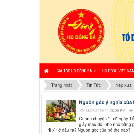
GIA TỘC HỌ ĐỒNG BÁ
HỌ ĐỒNG VIỆT NA
Trang nhất
Tin Tức
Nếp xưa
Nguồn gốc ý nghĩa của lì
13/07/2016 11:28:00 PM
Quanh chuyện "lì xì" ngày Tết
giấy màu đỏ, nho nhỏ bằng ph
"lì xì" ở đâu ra? Nguồn gốc của nó thế nào?