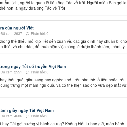
Âm lịch, người ta quen lệ tiễn ông Táo về trời. Người miền Bắc gọi là
hể hơn là ngày đưa ông Táo về Trời
ừa của người Việt
Đã xem: 2937
Phản hồi: 0
không thể thiếu mỗi dịp Tết đến xuân về, các gia đình hãy chuẩn bị cho
n thiết và chu đáo, để thực hiện việc cúng lễ được thành tâm, thành ý.
rong ngày Tết cổ truyền Việt Nam
Đã xem: 2551
Phản hồi: 0
 hay thôn quê, giàu sang hay nghèo khó, trên bàn thờ tổ tiên hoặc trên
 cũng trưng một mâm ngũ quả, và cố thể hiện sao cho vừa đẹp mắt vừ
ánh giầy ngày Tết Việt Nam
Đã xem: 4606
Phản hồi: 0
 hay Tết gợi hương vị bánh chưng? Không biết tự bao giờ, món bánh