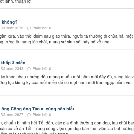
t lành, thuận lợi
ộc không?
Đã xem: 3178
Phản hồi: 0
ngàn xưa, vào thời điểm sau giao thừa, người ta thường đi chùa hái một
ng trưng là mang lộc chồi, mang sự sinh sôi nảy nở về nhà
n khắp 3 miền
Đã xem: 2343
Phản hồi: 0
g kỵ khác nhau nhưng đều mong muốn một năm mới đầy đủ, sung túc 
hững tục kiêng kỵ của mỗi miền để có một năm mới tràn ngập niềm vui.
 ông Công ông Táo ai cũng nên biết
Đã xem: 2827
Phản hồi: 0
, chuẩn bị năm hết Tết đến, các gia đình thường dọn dẹp, lau chùi ba
 các cụ về ăn Tết. Trong công việc dọn dẹp bàn thờ, việc lau bát hương,