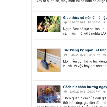
xảy ra suôn sẻ, may mắn thì cả năm sẽ được tố
Giao thừa có nên đi hái l
13/07/2016 11:10:00 PM
Người Việt có tục hái lộc từ 
cành lộc nhỏ với ý nghĩa tượ
Tục kiêng kỵ ngày Tết trê
13/07/2016 11:08:00 PM
Mỗi miền có những tục kiên
vui vẻ. Vì vậy hãy ghi nhớ n
Cách rút chân hương ngày
13/07/2016 11:06:00 PM
Theo quan niệm của dân gian
thờ thổ công, gia tiên để mời