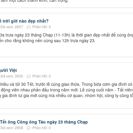
 làm một cách thành kính, cẩn trọng.
 trời giờ nào đẹp nhất?
Đã xem: 2657
Phản hồi: 0
ữa trưa ngày 23 tháng Chạp (11-13h) là thời gian đẹp nhất để cúng ôn
ến cho rằng không nên cúng sau 12h trưa ngày 23.
gười Việt
Đã xem: 3535
Phản hồi: 0
chiều và tối 30 Tết, trước lễ cúng giao thừa. Trong bữa cơm gia đình có
, động viên nhau phấn đấu trong năm mới. Lễ cúng cuối năm - Tất niên
g gia đình tư gia mới cúng mà nhiều cơ quan, nhóm hội, công ty cũng t
 Tết ông Công ông Táo ngày 23 tháng Chạp
Đã xem: 2858
Phản hồi: 0