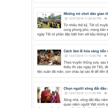
Những trò chơi dân gian th
13/07/2016 11:26:00 PM
Từ nhiều thế kỷ, Tết cổ truyề
cùng phong phú, mang bản sắ
ngày Tết có phần đặc biệt hơn với bầu không kh
Cách làm lễ hóa vàng tiễn 
13/07/2016 11:13:00 PM
Theo truyền thống xưa, sau k
thiếu thì vào ngày 29 Tết), 
tiệc xuân đã mãn, con cháu lại cáo lễ để tiễn 
Chọn người xông đất đầu
13/07/2016 11:11:00 PM
Xông nhà, xông đất đầu năm (h
quan niệm người Việt mình q