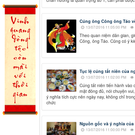
chân hương là quan trọng số 1, cần phải được
Cúng ông Công ông Táo về
13/07/2016 11:05:00 PM
Theo quan niệm dân gian, gi
Công, ông Táo. Cũng có ý ki
Tục lệ cúng tất niên của n
13/07/2016 11:02:00 PM
Cúng tất niên tiến hành vào 
mặt đông đủ, nói chuyện vui
ý nghĩa tích cực nên ngày nay, không chỉ tron
chức
Nguồn gốc và ý nghĩa của
13/07/2016 11:00:00 PM