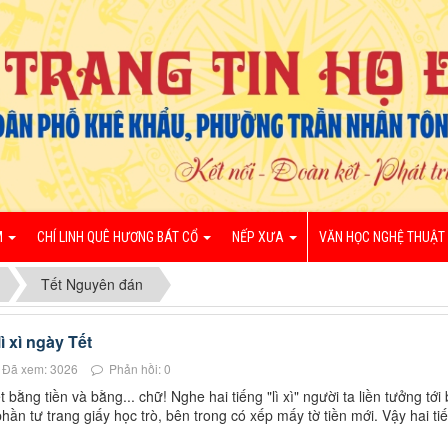
M
CHÍ LINH QUÊ HƯƠNG BÁT CỔ
NẾP XƯA
VĂN HỌC NGHỆ THUẬT
Tết Nguyên đán
 xì ngày Tết
Đã xem: 3026
Phản hồi: 0
 bằng tiền và bằng... chữ! Nghe hai tiếng "lì xì" người ta liền tưởng tới
ần tư trang giấy học trò, bên trong có xếp mấy tờ tiền mới. Vậy hai ti