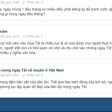
Đã xem: 3195
Phản hồi: 0
, ngày mùng 1 đầu tháng có nhiều điều phải kiêng kỵ để tránh rước v
ng gì trong ngày đầu tháng?
u năm
Đã xem: 4275
Phản hồi: 0
 cứ mỗi năm vào mùa Tết là nhiều tục lệ cổ xưa được mọi người thực h
m, người Việt còn có thói quen xin chữ và cho chữ vào những ngày Tết
 nhiều ý nghĩa văn hóa.
trong ngày Tết cổ truyền ở Việt Nam
Đã xem: 3447
Phản hồi: 0
ang đậm bản sắc của dân tộc. Trải qua bao biến động của lịch sử, ng
phong tục tập quán tốt đẹp của dân tộc trong ngày Tết.