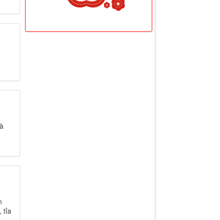
và
n
 tỉa