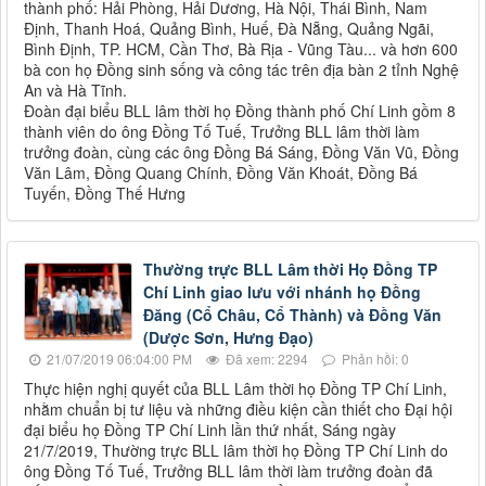
thành phố: Hải Phòng, Hải Dương, Hà Nội, Thái Bình, Nam
Định, Thanh Hoá, Quảng Bình, Huế, Đà Nẵng, Quảng Ngãi,
Bình Định, TP. HCM, Cần Thơ, Bà Rịa - Vũng Tàu... và hơn 600
bà con họ Đồng sinh sống và công tác trên địa bàn 2 tỉnh Nghệ
An và Hà Tĩnh.
Đoàn đại biểu BLL lâm thời họ Đồng thành phố Chí Linh gồm 8
thành viên do ông Đồng Tố Tuế, Trưởng BLL lâm thời làm
trưởng đoàn, cùng các ông Đồng Bá Sáng, Đồng Văn Vũ, Đồng
Văn Lâm, Đồng Quang Chính, Đồng Văn Khoát, Đồng Bá
Tuyến, Đồng Thế Hưng
Thường trực BLL Lâm thời Họ Đồng TP
Chí Linh giao lưu với nhánh họ Đồng
Đăng (Cổ Châu, Cổ Thành) và Đồng Văn
(Dược Sơn, Hưng Đạo)
21/07/2019 06:04:00 PM
Đã xem: 2294
Phản hồi: 0
Thực hiện nghị quyết của BLL Lâm thời họ Đồng TP Chí Linh,
nhằm chuẩn bị tư liệu và những điều kiện cần thiết cho Đại hội
đại biểu họ Đồng TP Chí Linh lần thứ nhất, Sáng ngày
21/7/2019, Thường trực BLL lâm thời họ Đồng TP Chí Linh do
ông Đồng Tố Tuế, Trưởng BLL lâm thời làm trưởng đoàn đã