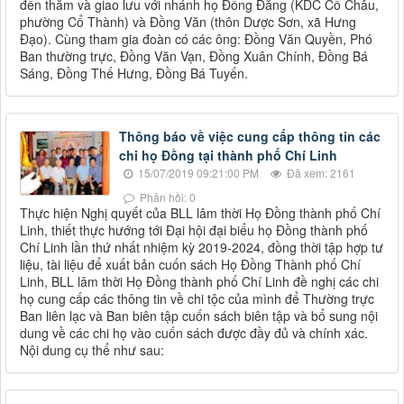
đến thăm và giao lưu với nhánh họ Đồng Đăng (KDC Cổ Châu,
phường Cổ Thành) và Đồng Văn (thôn Dược Sơn, xã Hưng
Đạo). Cùng tham gia đoàn có các ông: Đồng Văn Quyền, Phó
Ban thường trực, Đồng Văn Vạn, Đồng Xuân Chính, Đồng Bá
Sáng, Đồng Thế Hưng, Đồng Bá Tuyến.
Thông báo về việc cung cấp thông tin các
chi họ Đồng tại thành phố Chí Linh
15/07/2019 09:21:00 PM
Đã xem: 2161
Phản hồi: 0
Thực hiện Nghị quyết của BLL lâm thời Họ Đồng thành phố Chí
Linh, thiết thực hướng tới Đại hội đại biểu họ Đồng thành phố
Chí Linh lần thứ nhất nhiệm kỳ 2019-2024, đồng thời tập hợp tư
liệu, tài liệu để xuất bản cuốn sách Họ Đồng Thành phố Chí
Linh, BLL lâm thời Họ Đồng thành phố Chí Linh đề nghị các chi
họ cung cấp các thông tin về chi tộc của mình để Thường trực
Ban liên lạc và Ban biên tập cuốn sách biên tập và bổ sung nội
dung về các chi họ vào cuốn sách được đầy đủ và chính xác.
Nội dung cụ thể như sau: