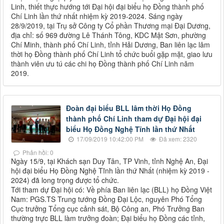
Linh, thiết thực hướng tới Đại hội đại biểu họ Đồng thành phố
Chí Linh lần thứ nhất nhiệm kỳ 2019-2024. Sáng ngày
28/9/2019, tại Trụ sở Công ty Cổ phần Thương mại Đại Dương,
địa chỉ: số 969 đường Lê Thánh Tông, KDC Mật Sơn, phường
Chí Minh, thành phố Chí Linh, tỉnh Hải Dương, Ban liên lạc lâm
thời họ Đồng thành phố Chí Linh tổ chức buổi gặp mặt, giao lưu
thành viên ưu tú các chi họ Đồng thành phố Chí Linh năm
2019.
Đoàn đại biểu BLL lâm thời Họ Đồng
thành phố Chí Linh tham dự Đại hội đại
biểu Họ Đồng Nghệ Tĩnh lần thứ Nhất
17/09/2019 10:42:00 PM
Đã xem: 2320
Phản hồi: 0
Ngày 15/9, tại Khách sạn Duy Tân, TP Vinh, tỉnh Nghệ An, Đại
hội đại biểu Họ Đồng Nghệ Tĩnh lần thứ Nhất (nhiệm kỳ 2019 -
2024) đã long trọng được tổ chức.
Tới tham dự Đại hội có: Về phía Ban liên lạc (BLL) họ Đồng Việt
Nam: PGS.TS Trung tướng Đồng Đại Lộc, nguyên Phó Tổng
Cục trưởng Tổng cục cảnh sát, Bộ Công an, Phó Trưởng Ban
thường trực BLL làm trưởng đoàn; Đại biểu họ Đồng các tỉnh,