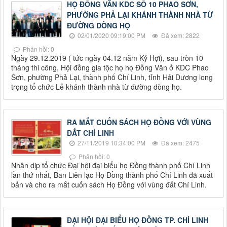
HỌ ĐỒNG VĂN KDC SỐ 10 PHAO SƠN,
PHƯỜNG PHẢ LẠI KHÁNH THÀNH NHÀ TỪ
ĐƯỜNG DÒNG HỌ
02/01/2020 09:19:00 PM
Đã xem: 2822
Phản hồi: 0
Ngày 29.12.2019 ( tức ngày 04.12 năm Kỷ Hợi), sau tròn 10
tháng thi công, Hội đồng gia tộc họ họ Đồng Văn ở KDC Phao
Sơn, phường Phả Lại, thành phố Chí Linh, tỉnh Hải Dương long
trọng tổ chức Lễ khánh thành nhà từ đường dòng họ.
RA MẮT CUỐN SÁCH HỌ ĐỒNG VỚI VÙNG
ĐẤT CHÍ LINH
27/11/2019 10:34:00 PM
Đã xem: 2475
Phản hồi: 0
Nhân dịp tổ chức Đại hội đại biểu họ Đồng thành phố Chí Linh
lần thứ nhất, Ban Liên lạc Họ Đồng thành phố Chí Linh đã xuất
bản và cho ra mắt cuốn sách Họ Đồng với vùng đất Chí Linh.
ĐẠI HỘI ĐẠI BIỂU HỌ ĐỒNG TP. CHÍ LINH