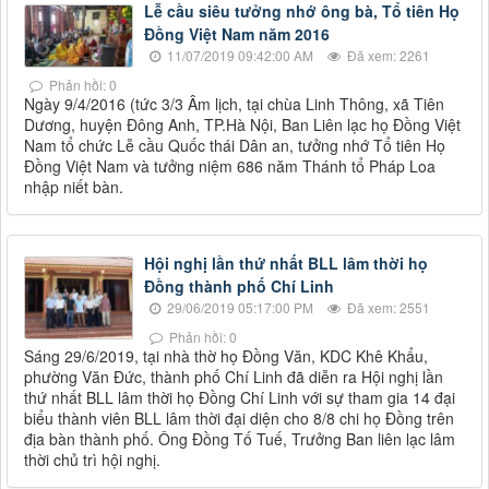
Lễ cầu siêu tưởng nhớ ông bà, Tổ tiên Họ
Đồng Việt Nam năm 2016
11/07/2019 09:42:00 AM
Đã xem: 2261
Phản hồi: 0
Ngày 9/4/2016 (tức 3/3 Âm lịch, tại chùa Linh Thông, xã Tiên
Dương, huyện Đông Anh, TP.Hà Nội, Ban Liên lạc họ Đồng Việt
Nam tổ chức Lễ cầu Quốc thái Dân an, tưởng nhớ Tổ tiên Họ
Đồng Việt Nam và tưởng niệm 686 năm Thánh tổ Pháp Loa
nhập niết bàn.
Hội nghị lần thứ nhất BLL lâm thời họ
Đồng thành phố Chí Linh
29/06/2019 05:17:00 PM
Đã xem: 2551
Phản hồi: 0
Sáng 29/6/2019, tại nhà thờ họ Đồng Văn, KDC Khê Khẩu,
phường Văn Đức, thành phố Chí Linh đã diễn ra Hội nghị lần
thứ nhất BLL lâm thời họ Đồng Chí Linh với sự tham gia 14 đại
biểu thành viên BLL lâm thời đại diện cho 8/8 chi họ Đồng trên
địa bàn thành phố. Ông Đồng Tố Tuế, Trưởng Ban liên lạc lâm
thời chủ trì hội nghị.