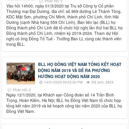
Phản hồi: 0
Vào hồi 14h00, ngày 01/3/2020 tại Trụ sở Công ty Cổ phần
Thương mại Đại Dương, địa chỉ: số 969 đường Lê Thánh Tông,
KDC Mật Sơn, phường Chí Minh, thành phố Chí Linh, tỉnh Hải
Dương (cạnh Nhà hàng 559 Chí Linh), Ban liên lạc (BLL) họ
Đồng thành phố Chí Linh đã tổ chức hội nghị lần thứ hai BLL họ
Đồng thành phố Chí Linh, nhiệm kỳ 2019-2024. Tham dự Hội
nghị có ông Đồng Tố Tuế - Trưởng Ban LL cùng các thành viên
trong BLL.
BLL HỌ ĐỒNG VIỆT NAM TỔNG KẾT HOẠT
ĐỘNG NĂM 2019 VÀ ĐỀ RA PHƯƠNG
HƯỚNG HOẠT ĐỘNG NĂM 2020
14/01/2020 09:52:00 PM
Đã xem: 2824
Phản hồi: 0
Ngày 12/1/2020, tại Khách sạn Công đoàn số 14 Trần Bình
Trọng, Hoàn Kiếm, Hà Nội; BLL họ Đồng Việt Nam tổ chức họp
tổng kết năm 2019 và kế hoạch công tác năm 2020 của BLL họ
Đồng Việt Nam.