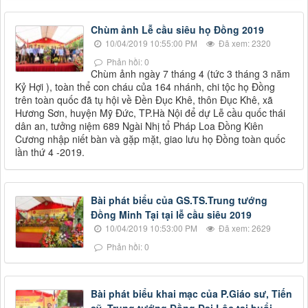
Chùm ảnh Lễ cầu siêu họ Đồng 2019
10/04/2019 10:55:00 PM
Đã xem: 2320
Phản hồi: 0
Chùm ảnh ngày 7 tháng 4 (tức 3 tháng 3 năm
Kỷ Hợi ), toàn thể con cháu của 164 nhánh, chi tộc họ Đồng
trên toàn quốc đã tụ hội về Đền Đục Khê, thôn Đục Khê, xã
Hương Sơn, huyện Mỹ Đức, TP.Hà Nội để dự Lễ cầu quốc thái
dân an, tưởng niệm 689 Ngài Nhị tổ Pháp Loa Đồng Kiên
Cương nhập niết bàn và gặp mặt, giao lưu họ Đồng toàn quốc
lần thứ 4 -2019.
Bài phát biểu của GS.TS.Trung tướng
Đồng Minh Tại tại lễ cầu siêu 2019
10/04/2019 10:53:00 PM
Đã xem: 2629
Phản hồi: 0
Bài phát biểu khai mạc của P.Giáo sư, Tiến