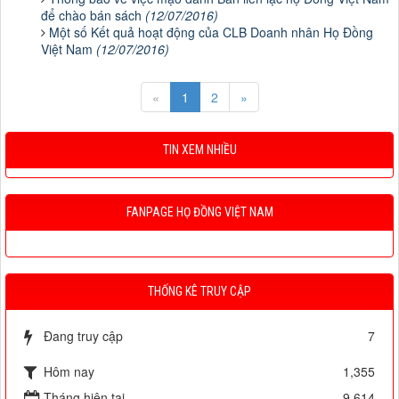
để chào bán sách
(12/07/2016)
Một số Kết quả hoạt động của CLB Doanh nhân Họ Đồng
Việt Nam
(12/07/2016)
«
1
2
»
TIN XEM NHIỀU
FANPAGE HỌ ĐỒNG VIỆT NAM
THỐNG KÊ TRUY CẬP
Đang truy cập
7
Hôm nay
1,355
Tháng hiện tại
9,614