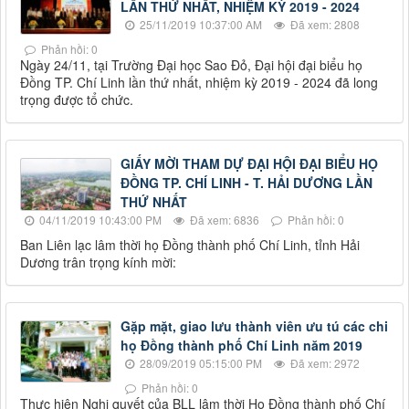
LẦN THỨ NHẤT, NHIỆM KỲ 2019 - 2024
25/11/2019 10:37:00 AM
Đã xem: 2808
Phản hồi: 0
Ngày 24/11, tại Trường Đại học Sao Đỏ, Đại hội đại biểu họ
Đồng TP. Chí Linh lần thứ nhất, nhiệm kỳ 2019 - 2024 đã long
trọng được tổ chức.
GIẤY MỜI THAM DỰ ĐẠI HỘI ĐẠI BIỂU HỌ
ĐỒNG TP. CHÍ LINH - T. HẢI DƯƠNG LẦN
THỨ NHẤT
04/11/2019 10:43:00 PM
Đã xem: 6836
Phản hồi: 0
Ban Liên lạc lâm thời họ Đồng thành phố Chí Linh, tỉnh Hải
Dương trân trọng kính mời:
Gặp mặt, giao lưu thành viên ưu tú các chi
họ Đồng thành phố Chí Linh năm 2019
28/09/2019 05:15:00 PM
Đã xem: 2972
Phản hồi: 0
Thực hiện Nghị quyết của BLL lâm thời Họ Đồng thành phố Chí