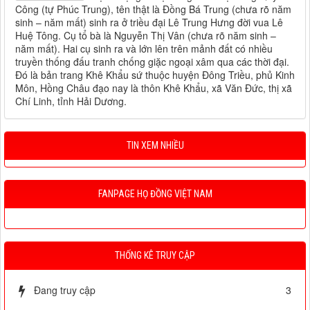
Công (tự Phúc Trung), tên thật là Đồng Bá Trung (chưa rõ năm
sinh – năm mất) sinh ra ở triều đại Lê Trung Hưng đời vua Lê
Huệ Tông. Cụ tổ bà là Nguyễn Thị Vân (chưa rõ năm sinh –
năm mất). Hai cụ sinh ra và lớn lên trên mảnh đất có nhiều
truyền thống đấu tranh chống giặc ngoại xâm qua các thời đại.
Đó là bản trang Khê Khẩu sứ thuộc huyện Đông Triều, phủ Kinh
Môn, Hồng Châu đạo nay là thôn Khê Khẩu, xã Văn Đức, thị xã
Chí Linh, tỉnh Hải Dương.
TIN XEM NHIỀU
FANPAGE HỌ ĐỒNG VIỆT NAM
THỐNG KÊ TRUY CẬP
Đang truy cập
3