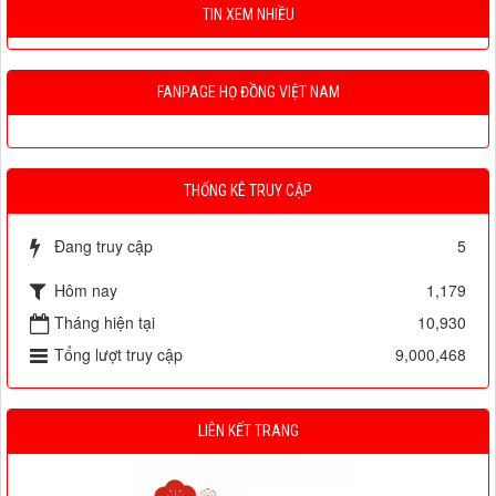
TIN XEM NHIỀU
FANPAGE HỌ ĐỒNG VIỆT NAM
THỐNG KÊ TRUY CẬP
Đang truy cập
5
Hôm nay
1,179
Tháng hiện tại
10,930
Tổng lượt truy cập
9,000,468
LIÊN KẾT TRANG