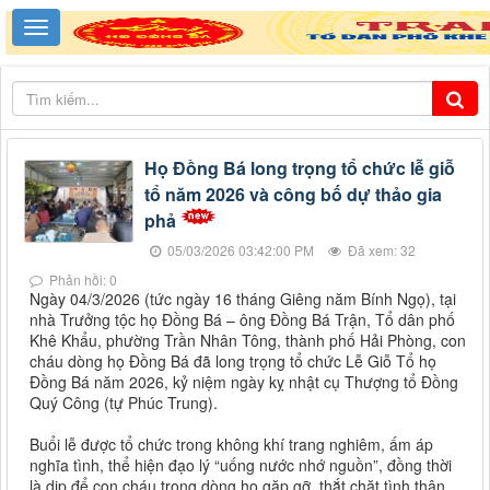
Họ Đồng Bá long trọng tổ chức lễ giỗ
tổ năm 2026 và công bố dự thảo gia
phả
05/03/2026 03:42:00 PM
Đã xem: 32
Phản hồi: 0
Ngày 04/3/2026 (tức ngày 16 tháng Giêng năm Bính Ngọ), tại
nhà Trưởng tộc họ Đồng Bá – ông Đồng Bá Trận, Tổ dân phố
Khê Khẩu, phường Trần Nhân Tông, thành phố Hải Phòng, con
cháu dòng họ Đồng Bá đã long trọng tổ chức Lễ Giỗ Tổ họ
Đồng Bá năm 2026, kỷ niệm ngày kỵ nhật cụ Thượng tổ Đồng
Quý Công (tự Phúc Trung).
Buổi lễ được tổ chức trong không khí trang nghiêm, ấm áp
nghĩa tình, thể hiện đạo lý “uống nước nhớ nguồn”, đồng thời
là dịp để con cháu trong dòng họ gặp gỡ, thắt chặt tình thân,