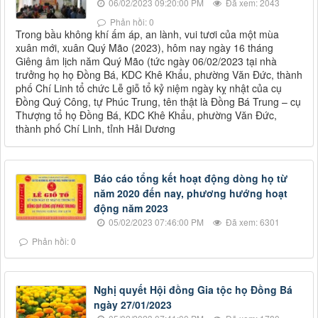
06/02/2023 09:20:00 PM
Đã xem: 2043
Phản hồi: 0
Trong bầu không khí ấm áp, an lành, vui tươi của một mùa
xuân mới, xuân Quý Mão (2023), hôm nay ngày 16 tháng
Giêng âm lịch năm Quý Mão (tức ngày 06/02/2023 tại nhà
trưởng họ họ Đồng Bá, KDC Khê Khẩu, phường Văn Đức, thành
phố Chí Linh tổ chức Lễ giỗ tổ kỷ niệm ngày kỵ nhật của cụ
Đồng Quý Công, tự Phúc Trung, tên thật là Đồng Bá Trung – cụ
Thượng tổ họ Đồng Bá, KDC Khê Khẩu, phường Văn Đức,
thành phố Chí Linh, tỉnh Hải Dương
Báo cáo tổng kết hoạt động dòng họ từ
năm 2020 đến nay, phương hướng hoạt
động năm 2023
05/02/2023 07:46:00 PM
Đã xem: 6301
Phản hồi: 0
Nghị quyết Hội đồng Gia tộc họ Đồng Bá
ngày 27/01/2023