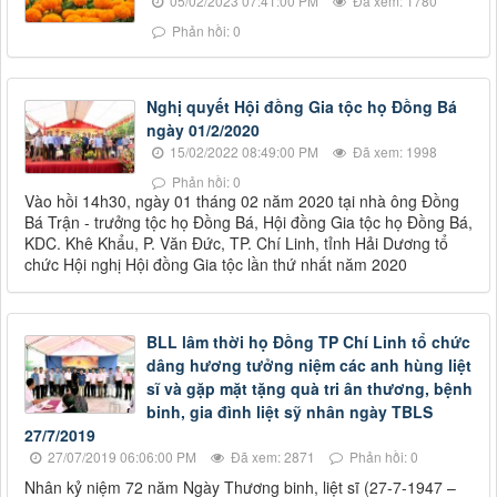
05/02/2023 07:41:00 PM
Đã xem: 1780
Phản hồi: 0
Nghị quyết Hội đồng Gia tộc họ Đồng Bá
ngày 01/2/2020
15/02/2022 08:49:00 PM
Đã xem: 1998
Phản hồi: 0
Vào hồi 14h30, ngày 01 tháng 02 năm 2020 tại nhà ông Đồng
Bá Trận - trưởng tộc họ Đồng Bá, Hội đồng Gia tộc họ Đồng Bá,
KDC. Khê Khẩu, P. Văn Đức, TP. Chí Linh, tỉnh Hải Dương tổ
chức Hội nghị Hội đồng Gia tộc lần thứ nhất năm 2020
BLL lâm thời họ Đồng TP Chí Linh tổ chức
dâng hương tưởng niệm các anh hùng liệt
sĩ và gặp mặt tặng quà tri ân thương, bệnh
binh, gia đình liệt sỹ nhân ngày TBLS
27/7/2019
27/07/2019 06:06:00 PM
Đã xem: 2871
Phản hồi: 0
Nhân kỷ niệm 72 năm Ngày Thương binh, liệt sĩ (27-7-1947 –