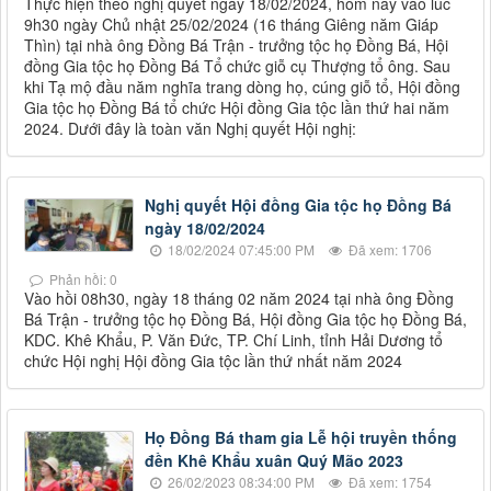
Thực hiện theo nghị quyết ngày 18/02/2024, hôm nay vào lúc
9h30 ngày Chủ nhật 25/02/2024 (16 tháng Giêng năm Giáp
Thìn) tại nhà ông Đồng Bá Trận - trưởng tộc họ Đồng Bá, Hội
đồng Gia tộc họ Đồng Bá Tổ chức giỗ cụ Thượng tổ ông. Sau
khi Tạ mộ đầu năm nghĩa trang dòng họ, cúng giỗ tổ, Hội đồng
Gia tộc họ Đồng Bá tổ chức Hội đồng Gia tộc lần thứ hai năm
2024. Dưới đây là toàn văn Nghị quyết Hội nghị:
Nghị quyết Hội đồng Gia tộc họ Đồng Bá
ngày 18/02/2024
18/02/2024 07:45:00 PM
Đã xem: 1706
Phản hồi: 0
Vào hồi 08h30, ngày 18 tháng 02 năm 2024 tại nhà ông Đồng
Bá Trận - trưởng tộc họ Đồng Bá, Hội đồng Gia tộc họ Đồng Bá,
KDC. Khê Khẩu, P. Văn Đức, TP. Chí Linh, tỉnh Hải Dương tổ
chức Hội nghị Hội đồng Gia tộc lần thứ nhất năm 2024
Họ Đồng Bá tham gia Lễ hội truyền thống
đền Khê Khẩu xuân Quý Mão 2023
26/02/2023 08:34:00 PM
Đã xem: 1754