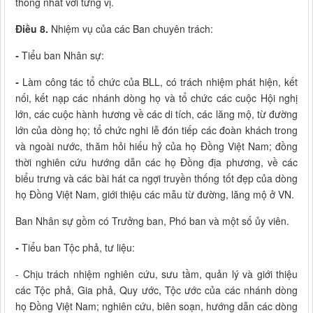
thống nhất với từng vị.
Điều 8.
Nhiệm vụ của các Ban chuyên trách:
-
Tiểu ban Nhân sự:
-
Làm công tác tổ chức của BLL, có trách nhiệm phát hiện, kết
nối, kết nạp các nhánh dòng họ và tổ chức các cuộc Hội nghị
lớn, các cuộc hành hương về các di tích, các lăng mộ, từ đường
lớn của dòng họ; tổ chức nghi lễ đón tiếp các đoàn khách trong
và ngoài nước, thăm hỏi hiếu hỷ của họ Đồng Việt Nam; đồng
thời nghiên cứu hướng dẫn các họ Đồng địa phương, về các
biểu trưng và các bài hát ca ngợi truyền thống tốt đẹp của dòng
họ Đồng Việt Nam, giới thiệu các mẫu từ đường, lăng mộ ở VN.
Ban Nhân sự gồm có Trưởng ban, Phó ban và một số ủy viên.
-
Tiểu ban Tộc phả, tư liệu:
- Chịu trách nhiệm nghiên cứu, sưu tầm, quản lý và giới thiệu
các Tộc phả, Gia phả, Quy ước, Tộc ước của các nhánh dòng
họ Đồng Việt Nam; nghiên cứu, biên soạn, hướng dẫn các dòng