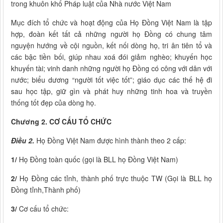
trong khuôn khổ Pháp luật của Nhà nước Việt Nam
Mục đích tổ chức và hoạt động của Họ Đồng Việt Nam là tập
hợp, đoàn kết tất cả những người họ Đồng có chung tâm
nguyện hướng về cội nguồn, kết nối dòng họ, tri ân tiên tổ và
các bậc tiền bối, giúp nhau xoá đói giảm nghèo; khuyến học
khuyến tài; vinh danh những người họ Đồng có công với dân với
nước; biểu dương “người tốt việc tốt”; giáo dục các thế hệ đi
sau học tập, giữ gìn và phát huy những tinh hoa và truyền
thống tốt đẹp của dòng họ.
Chương 2.
CƠ CẤU TỔ CHỨC
Điều 2.
Họ Đồng Việt Nam được hình thành theo 2 cấp:
1/
Họ Đồng toàn quốc
(gọi là BLL họ Đồng Việt Nam)
2/
Họ Đồng các tỉnh, thành phố trực thuộc TW (Gọi là BLL họ
Đồng tỉnh,Thành phố)
3/
Cơ cấu tổ chức: