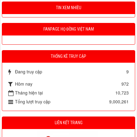
TIN XEM NHIỀU
FANPAGE HỌ ĐỒNG VIỆT NAM
THỐNG KÊ TRUY CẬP
Đang truy cập
9
Hôm nay
972
Tháng hiện tại
10,723
Tổng lượt truy cập
9,000,261
LIÊN KẾT TRANG