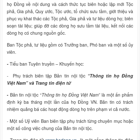
họ Đồng về nội dung và cách thức tục biên hoặc lập mới Tộc
phả, Gia phả, Quy ước, Tộc ước, tổ chức sưu tầm, giới thiệu và
phục vụ khai thác các Tộc phả, Gia phả và tư liệu dòng họ; biên
soạn tài liệu; giúp đỡ các dòng họ sưu tầm tài liệu, kết nối các
dòng họ có chung nguồn gốc.
Ban Tộc phả, tư liệu gồm có Trưởng ban, Phó ban và một số ủy
viên.
-
Tiểu ban Tuyên truyền – Khuyến học:
-
Phụ trách biên tập Bản tin nội tộc
“Thông tin họ Đồng
Việt Nam” và Trang tin điện tử
-
Bản tin nội tộc “
Thông tin họ Đồng Việt Nam
” là một ấn phẩm
định kỳ ba tháng một lần của họ Đồng VN. Bản tin có trách
nhiệm quảng bá các hoạt động dòng họ trên phạm vi cả nước.
- Một số Uỷ viên Ban biên tập phụ trách từng chuyên mục hoặc
một số công việc chung của Bản tin nội tộc.