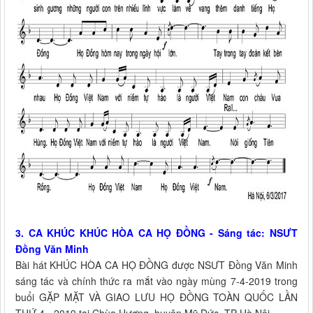
3. CA KHÚC KHÚC HÒA CA HỌ ĐỒNG
- Sáng tác: NSƯT
Đồng Văn Minh
Bài hát KHÚC HÒA CA HỌ ĐỒNG được NSƯT Đồng Văn Minh
sáng tác và chính thức ra mắt vào ngày mùng 7-4-2019 trong
buổi GẶP MẶT VÀ GIAO LƯU HỌ ĐỒNG TOÀN QUỐC LẦN