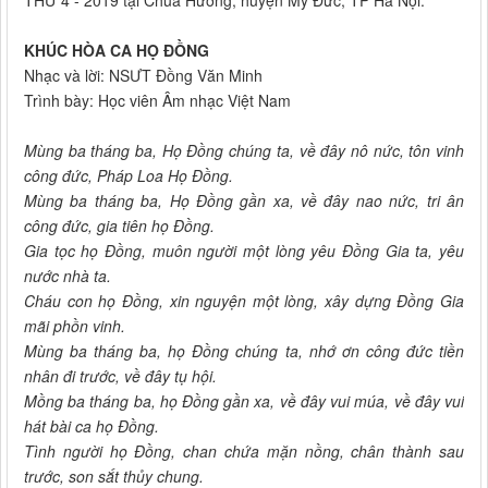
THỨ 4 - 2019 tại Chùa Hương, huyện Mỹ Đức, TP Hà Nội.
KHÚC HÒA CA HỌ ĐỒNG
Nhạc và lời: NSƯT Đồng Văn Minh
Trình bày: Học viên Âm nhạc Việt Nam
Mùng ba tháng ba, Họ Đồng chúng ta, về đây nô nức, tôn vinh
công đức, Pháp Loa Họ Đồng.
Mùng ba tháng ba, Họ Đồng gần xa, về đây nao nức, tri ân
công đức, gia tiên họ Đồng.
Gia tọc họ Đồng, muôn người một lòng yêu Đồng Gia ta, yêu
nước nhà ta.
Cháu con họ Đồng, xin nguyện một lòng, xây dựng Đồng Gia
mãi phồn vinh.
Mùng ba tháng ba, họ Đồng chúng ta, nhớ ơn công đức tiền
nhân đi trước, về đây tụ hội.
Mồng ba tháng ba, họ Đồng gần xa, về đây vui múa, về đây vui
hát bài ca họ Đồng.
Tình người họ Đồng, chan chứa mặn nồng, chân thành sau
trước, son sắt thủy chung.