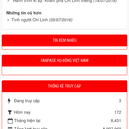
Hành trình kí sự: Khám phá Chí Linh thiêng
(14/07/2016)
Những tin cũ hơn
Tình người Chí Linh
(05/07/2016)
TIN XEM NHIỀU
FANPAGE HỌ ĐỒNG VIỆT NAM
THỐNG KÊ TRUY CẬP
Đang truy cập
3
Hôm nay
172
Tháng hiện tại
8,431
Tổng lượt truy cập
8,997,969