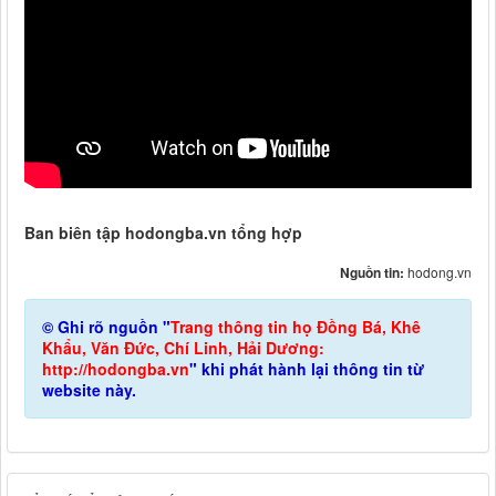
Ban biên tập hodongba.vn tổng hợp
Nguồn tin:
hodong.vn
© Ghi rõ nguồn "
Trang thông tin họ Đồng Bá, Khê
Khẩu, Văn Đức, Chí Linh, Hải Dương:
http://hodongba.vn
" khi phát hành lại thông tin từ
website này.