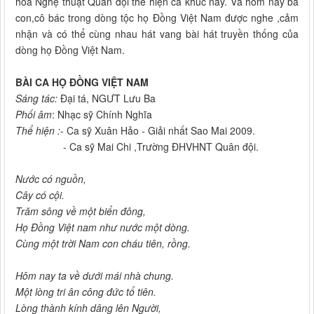
hóa Nghệ thuật Quân đội thể hiện ca khúc này. Và hôm nay bà
con,cô bác trong dòng tộc họ Đồng Việt Nam được nghe ,cảm
nhận và có thể cùng nhau hát vang bài hát truyền thống của
dòng họ Đồng Việt Nam.
BÀI CA HỌ ĐỒNG VIỆT NAM
Sáng tác:
Đại tá, NGƯT Lưu Ba
Phối âm
: Nhạc sỹ Chính Nghĩa
Thể hiện :
- Ca sỹ Xuân Hảo - Giải nhất Sao Mai 2009.
- Ca sỹ Mai Chi ,Trường ĐHVHNT Quân đội.
Nước có nguồn,
Cây có cội.
Trăm sông về một biển đông,
Họ Đồng Việt nam như nước một dòng.
Cùng một trời Nam con cháu tiên, rồng.
Hôm nay ta về dưới mái nhà chung.
Một lòng tri ân công đức tổ tiên.
Lòng thành kính dâng lên Người,