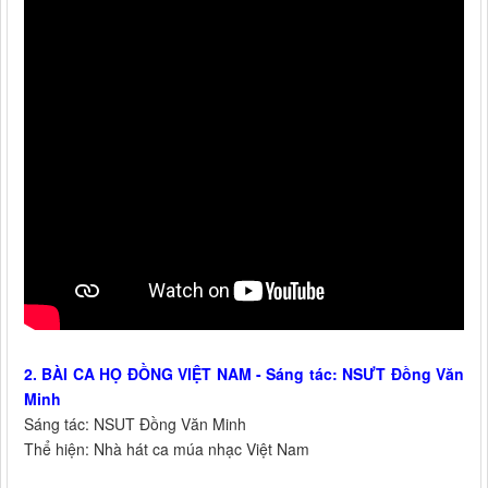
2. BÀI CA HỌ ĐỒNG VIỆT NAM - Sáng tác: NSƯT Đồng Văn
Minh
Sáng tác: NSUT Đồng Văn Minh
Thể hiện: Nhà hát ca múa nhạc Việt Nam