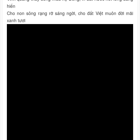
hiến
Cho non sông rạng rỡ sáng ngời, cho đất Việt muôn đời mãi
xanh tươi