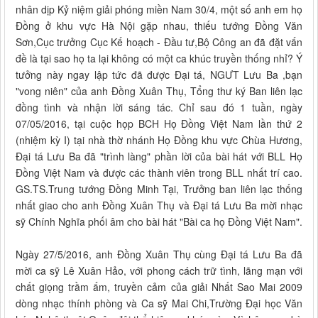
nhân dịp Kỷ niệm giải phóng miền Nam 30/4, một số anh em họ
Đồng ở khu vực Hà Nội gặp nhau, thiếu tướng Đồng Văn
Sơn,Cục trưởng Cục Kế hoạch - Đầu tư,Bộ Công an đã đặt vấn
đề là tại sao họ ta lại không có một ca khúc truyền thống nhỉ? Ý
tưởng này ngay lập tức đã được Đại tá, NGƯT Lưu Ba ,bạn
"vong niên" của anh Đồng Xuân Thụ, Tổng thư ký Ban liên lạc
đồng tình và nhận lời sáng tác. Chỉ sau đó 1 tuần, ngày
07/05/2016, tại cuộc họp BCH Họ Đồng Việt Nam lần thứ 2
(nhiệm kỳ I) tại nhà thờ nhánh Họ Đồng khu vực Chùa Hương,
Đại tá Lưu Ba đã "trình làng" phần lời của bài hát với BLL Họ
Đồng Việt Nam và được các thành viên trong BLL nhất trí cao.
GS.TS.Trung tướng Đồng Minh Tại, Trưởng ban liên lạc thống
nhất giao cho anh Đồng Xuân Thụ và Đại tá Lưu Ba mời nhạc
sỹ Chính Nghĩa phối âm cho bài hát "Bài ca họ Đồng Việt Nam".
Ngày 27/5/2016, anh Đồng Xuân Thụ cùng Đại tá Lưu Ba đã
mời ca sỹ Lê Xuân Hảo, với phong cách trữ tình, lãng mạn với
chất giọng trầm ấm, truyền cảm của giải Nhất Sao Mai 2009
dòng nhạc thính phòng và Ca sỹ Mai Chi,Trường Đại học Văn