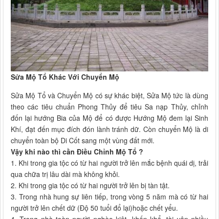
Sửa Mộ Tổ Khác Với Chuyển Mộ
Sửa Mộ Tổ và Chuyển Mộ có sự khác biệt, Sửa Mộ tức là dùng
theo các tiêu chuẩn Phong Thủy để tiêu Sa nạp Thủy, chỉnh
đốn lại hướng Bia của Mộ để có được Hướng Mộ đem lại Sinh
Khí, đạt đến mục đích đón lành tránh dữ. Còn chuyển Mộ là di
chuyển toàn bộ Di Cốt sang một vùng đất mới.
Vậy khi nào thì cần Điều Chỉnh Mộ Tổ ?
1. Khi trong gia tộc có từ hai người trở lên mắc bệnh quái dị, trải
qua chữa trị lâu dài mà không khỏi.
2. Khi trong gia tộc có từ hai người trở lên bị tàn tật.
3. Trong nhà hung sự liên tiếp, trong vòng 5 năm mà có từ hai
người trở lên chết dữ (Độ 50 tuổi đổ lại)hoặc chết yểu.