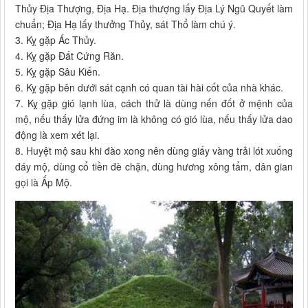
Thủy Địa Thượng, Địa Hạ. Địa thượng lấy Địa Lý Ngũ Quyết làm
chuẩn; Địa Hạ lấy thưởng Thủy, sát Thổ làm chú ý.
3. Kỵ gặp Ác Thủy.
4. Kỵ gặp Đất Cứng Răn.
5. Kỵ gặp Sâu Kiến.
6. Kỵ gặp bên dưới sát cạnh có quan tài hài cốt của nhà khác.
7. Kỵ gặp gió lạnh lùa, cách thử là dùng nến đốt ở mệnh của
mộ, nếu thấy lửa đứng im là không có gió lùa, nếu thấy lửa dao
động là xem xét lại.
8. Huyệt mộ sau khi đào xong nên dùng giấy vàng trải lót xuống
đáy mộ, dùng cổ tiền đè chặn, dùng hương xông tẩm, dân gian
gọi là Ấp Mộ.