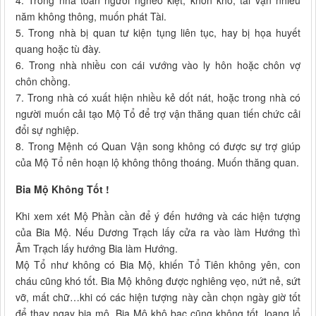
4. Trong nhà toàn người nghèo kiệt, khốn khổ, tài vận nhiều
năm không thông, muốn phát Tài.
5. Trong nhà bị quan tư kiện tụng liên tục, hay bị họa huyết
quang hoặc tù đày.
6. Trong nhà nhiều con cái vướng vào ly hôn hoặc chôn vợ
chôn chồng.
7. Trong nhà có xuất hiện nhiều kẻ dốt nát, hoặc trong nhà có
người muốn cải tạo Mộ Tổ để trợ vận thăng quan tiến chức cải
đổi sự nghiệp.
8. Trong Mệnh có Quan Vận song không có được sự trợ giúp
của Mộ Tổ nên hoạn lộ không thông thoáng. Muốn thăng quan.
Bia Mộ Không Tốt !
Khi xem xét Mộ Phần cần để ý đến hướng và các hiện tượng
của Bia Mộ. Nếu Dương Trạch lấy cửa ra vào làm Hướng thì
Âm Trạch lấy hướng Bia làm Hướng.
Mộ Tổ như không có Bia Mộ, khiến Tổ Tiên không yên, con
cháu cũng khó tốt. Bia Mộ không được nghiêng vẹo, nứt nẻ, sứt
vỡ, mất chữ…khi có các hiện tượng này cần chọn ngày giờ tốt
để thay ngay bia mộ. Bia Mộ khô bạc cũng không tốt, loang lổ