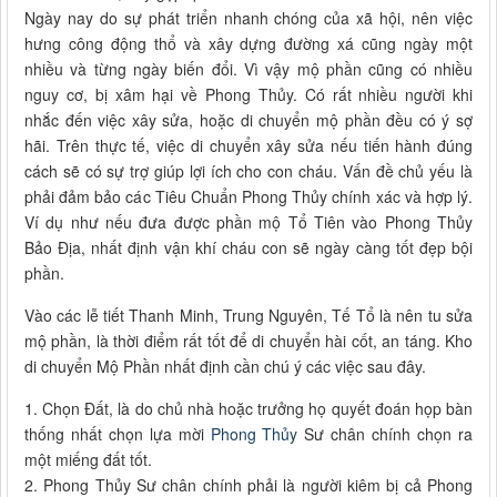
Ngày nay do sự phát triển nhanh chóng của xã hội, nên việc
hưng công động thổ và xây dựng đường xá cũng ngày một
nhiều và từng ngày biến đổi. Vì vậy mộ phần cũng có nhiều
nguy cơ, bị xâm hại về Phong Thủy. Có rất nhiều người khi
nhắc đến việc xây sửa, hoặc di chuyển mộ phần đều có ý sợ
hãi. Trên thực tế, việc di chuyển xây sửa nếu tiến hành đúng
cách sẽ có sự trợ giúp lợi ích cho con cháu. Vấn đề chủ yếu là
phải đảm bảo các Tiêu Chuẩn Phong Thủy chính xác và hợp lý.
Ví dụ như nếu đưa được phần mộ Tổ Tiên vào Phong Thủy
Bảo Địa, nhất định vận khí cháu con sẽ ngày càng tốt đẹp bội
phần.
Vào các lễ tiết Thanh Minh, Trung Nguyên, Tế Tổ là nên tu sửa
mộ phần, là thời điểm rất tốt để di chuyển hài cốt, an táng. Kho
di chuyển Mộ Phần nhất định cần chú ý các việc sau đây.
1. Chọn Đất, là do chủ nhà hoặc trưởng họ quyết đoán họp bàn
thống nhất chọn lựa mời
Phong Thủy
Sư chân chính chọn ra
một miếng đất tốt.
2. Phong Thủy Sư chân chính phải là người kiêm bị cả Phong