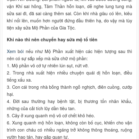
vận Khí sai hỏng, Tâm Thần hỗn loạn, dễ nghe lung tung mà
sửa sai đi, đã sai càng thêm sai. Còn khi nhà giàu có lên, kiêu
khí nổi lên, muốn hơn người đứng đầu thiên hạ, do vậy mà tùy
tiện xây sửa Mộ Phần của Gia Tộc.
Khi nào thì nên chuyển hay sửa mộ tổ tiên
Xem
b
ói
nếu như Mộ Phần xuất hiện các hiện tượng sau thì
nên có sự sắp xếp mà sửa chữ mộ phần:
1. Mộ phần vô cớ tự nhiên lún sụt, nứt vỡ.
2. Trong nhà xuất hiện nhiều chuyện quái dị hỗn loạn, điều
tiếng xấu xa.
3. Con cái trong nhà bỗng thành ngỗ nghịch, điên cuồng, cướp
hại.
4. Đời sau thường hay bệnh tật, bị thương tổn nhân khẩu,
những của cải tích lũy dần tiêu tan.
5. Cây ở xung quanh mộ vô cớ chết khô héo.
6. Xung quanh mộ hỗn loạn, không còn bố cục, khiến cho vận
trình con cháu có nhiều ngáng trở không thông thoáng, ruộng
vườn hao tán, hay gặp quan tư.