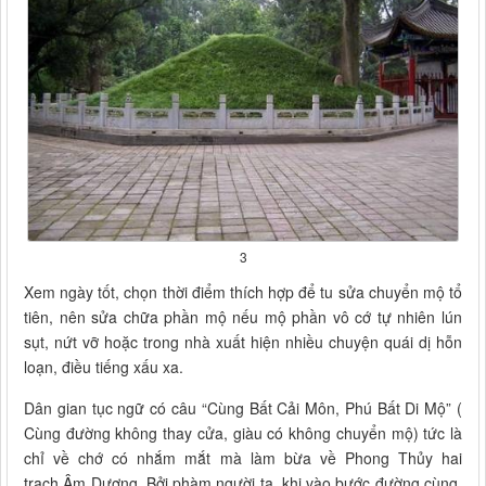
3
Xem ngày tốt, chọn thời điểm thích hợp để tu sửa chuyển mộ tổ
tiên, nên sửa chữa phần mộ nếu mộ phần vô cớ tự nhiên lún
sụt, nứt vỡ hoặc trong nhà xuất hiện nhiều chuyện quái dị hỗn
loạn, điều tiếng xấu xa.
Dân gian tục ngữ có câu “Cùng Bất Cải Môn, Phú Bất Di Mộ” (
Cùng đường không thay cửa, giàu có không chuyển mộ) tức là
chỉ về chớ có nhắm mắt mà làm bừa về Phong Thủy hai
trạch Âm Dương. Bởi phàm người ta, khi vào bước đường cùng,