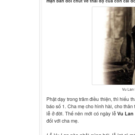
mạn bàn đôi chút về thái độ của con cái đố
Vu Lan 
Phật dạy trong trăm điều thiện, thì hiếu t
báo số 1. Cha mẹ cho hình hài, cho thân t
lễ ở đời. Thế nên mới có ngày lễ
Vu Lan
đối với cha mẹ.