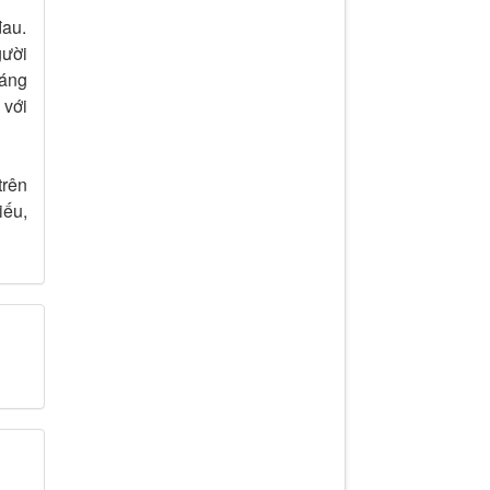
đau.
gười
háng
 với
trên
iếu,