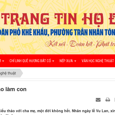
M
CHÍ LINH QUÊ HƯƠNG BÁT CỔ
NẾP XƯA
VĂN HỌC NGHỆ THUẬT
ghệ thuật
ạo làm con
ếu thảo với cha mẹ, một đời không hết. Nhân ngày lễ Vu Lan, xi