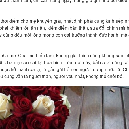
mới đủ thành tâm, chỉ cần hàng ngày, hàng giờ ghi nhớ đôi điều
thời điểm cho mẹ khuyên giải, nhất định phải cung kính tiếp n
 phải khiêm tốn ăn năn, kiểm điểm bản thân, sửa đổi chính mình
ày cũng đều một lòng mong con cái trưởng thành đức hạnh, mà
h.
 cha mẹ. Cha mẹ hiểu lầm, không giải thích cũng không sao, 
, cha mẹ con cái lại hòa bình. Trên đời này, bất cứ ai cũng có
thuộc trở thành xa lạ, từ gần gũi trở nên người dưng nước lã. Ch
u cũng vẫn là người thân, người yêu nhất, không thể chối bỏ.