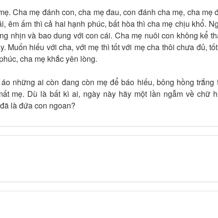
 mẹ. Cha mẹ đánh con, cha mẹ đau, con đánh cha mẹ, cha mẹ 
ái, êm ấm thì cả hai hạnh phúc, bất hòa thì cha mẹ chịu khổ. N
ường nhịn và bao dung với con cái. Cha mẹ nuôi con không kể t
Muốn hiếu với cha, với mẹ thì tốt với mẹ cha thôi chưa đủ, tốt
 phúc, cha mẹ khắc yên lòng.
 áo những ai còn đang còn mẹ để báo hiếu, bông hồng trắng 
ất mẹ. Dù là bất kì ai, ngày này hãy một lần ngẫm về chữ h
 đã là đứa con ngoan?