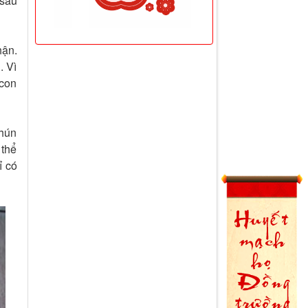
 sau
hận.
. Vì
 con
nhún
 thể
ỉ có