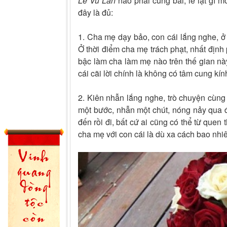
Lễ Vu Lan
nào phải cúng bái, lễ lạt gì 
đây là đủ:
1. Cha mẹ dạy bảo, con cái lắng nghe, ở 
Ở thời điểm cha mẹ trách phạt, nhất định
bậc làm cha làm mẹ nào trên thế gian n
cái cãi lời chính là không có tâm cung kín
2. Kiên nhẫn lắng nghe, trò chuyện cùng
một bước, nhẫn một chút, nóng nảy qua đi
đến rồi đi, bất cứ ai cũng có thể từ quen 
cha mẹ với con cái là dù xa cách bao nhiê