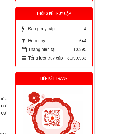
THỐNG KÊ TRUY CẬP
Đang truy cập
4
Hôm nay
644
Tháng hiện tại
10,395
Tổng lượt truy cập
8,999,933
LIÊN KẾT TRANG
phúc
 cái
 cái