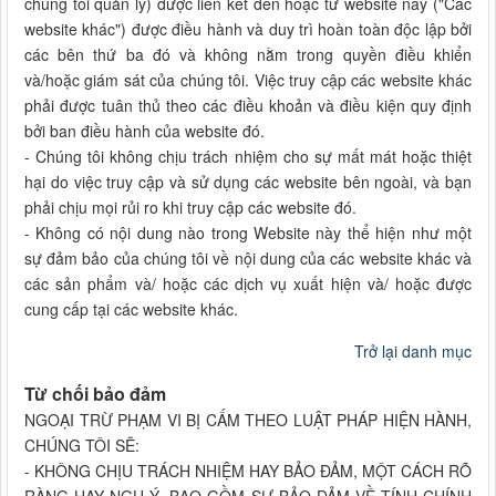
chúng tôi quản lý) được liên kết đến hoặc từ website này ("Các
website khác") được điều hành và duy trì hoàn toàn độc lập bởi
các bên thứ ba đó và không nằm trong quyền điều khiển
và/hoặc giám sát của chúng tôi. Việc truy cập các website khác
phải được tuân thủ theo các điều khoản và điều kiện quy định
bởi ban điều hành của website đó.
- Chúng tôi không chịu trách nhiệm cho sự mất mát hoặc thiệt
hại do việc truy cập và sử dụng các website bên ngoài, và bạn
phải chịu mọi rủi ro khi truy cập các website đó.
- Không có nội dung nào trong Website này thể hiện như một
sự đảm bảo của chúng tôi về nội dung của các website khác và
các sản phẩm và/ hoặc các dịch vụ xuất hiện và/ hoặc được
cung cấp tại các website khác.
Trở lại danh mục
Từ chối bảo đảm
NGOẠI TRỪ PHẠM VI BỊ CẤM THEO LUẬT PHÁP HIỆN HÀNH,
CHÚNG TÔI SẼ:
- KHÔNG CHỊU TRÁCH NHIỆM HAY BẢO ĐẢM, MỘT CÁCH RÕ