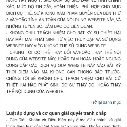
RÀNG HAY NGỤ Ý, BAO GỒM SỰ BẢO ĐẢM VỀ TÍNH CHÍNH
XÁC, MỨC ĐỘ TIN CẬY, HOÀN THIỆN, PHÙ HỢP CHO MỤC
ĐÍCH CỤ THỂ, SỰ KHÔNG XÂM PHẠM QUYỀN CỦA BÊN THỨ
3 VÀ/HOẶC TÍNH AN TOÀN CỦA NỘI DỤNG WEBSITE NÀY, VÀ
NHỮNG TUYÊN BỐ, ĐẢM BẢO CÓ LIÊN QUAN.
- KHÔNG CHỊU TRÁCH NHIỆM CHO BẤT KỲ SỰ THIỆT HẠI
HAY MẤT MÁT PHÁT SINH TỪ VIỆC TRUY CẬP VÀ SỬ DỤNG
WEBSITE HAY VIỆC KHÔNG THỂ SỬ DỤNG WEBSITE.
- CHÚNG TÔI CÓ THỂ THAY ĐỔI VÀ/HOẶC THAY THẾ NỘI
DUNG CỦA WEBSITE NÀY, HOẶC TẠM HOÃN HOẶC NGƯNG
CUNG CẤP CÁC DỊCH VỤ QUA WEBSITE NÀY VÀO BẤT KỲ
THỜI ĐIỂM NÀO MÀ KHÔNG CẦN THÔNG BÁO TRƯỚC.
CHÚNG TÔI SẼ KHÔNG CHỊU TRÁCH NHIỆM CHO BẤT CỨ
THIỆT HẠI NÀO PHÁT SINH DO SỰ THAY ĐỔI HOẶC THAY
THẾ NỘI DUNG CỦA WEBSITE.
Trở lại danh mục
Luật áp dụng và cơ quan giải quyết tranh chấp
- Các Điều Khoản và Điều Kiện này được điều chỉnh và giải
thích theo luật của Việt Nam trừ khi có điều khoản khác được