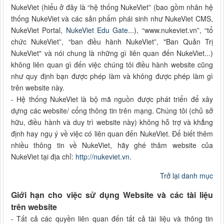
NukeViet (hiểu ở đây là “hệ thống NukeViet” (bao gồm nhân hệ
thống NukeViet và các sản phẩm phái sinh như NukeViet CMS,
NukeViet Portal,
NukeViet Edu Gate
...), “www.nukeviet.vn”, “tổ
chức NukeViet”, “ban điều hành NukeViet”, "Ban Quản Trị
NukeViet" và nói chung là những gì liên quan đến NukeViet...)
không liên quan gì đến việc chúng tôi điều hành website cũng
như quy định bạn được phép làm và không được phép làm gì
trên website này.
- Hệ thống NukeViet là bộ mã nguồn được phát triển để xây
dựng các website/ cổng thông tin trên mạng. Chúng tôi (chủ sở
hữu, điều hành và duy trì website này) không hỗ trợ và khẳng
định hay ngụ ý về việc có liên quan đến NukeViet. Để biết thêm
nhiều thông tin về NukeViet, hãy ghé thăm website của
NukeViet tại địa chỉ:
http://nukeviet.vn
.
Trở lại danh mục
Giới hạn cho việc sử dụng Website và các tài liệu
trên website
- Tất cả các quyền liên quan đến tất cả tài liệu và thông tin