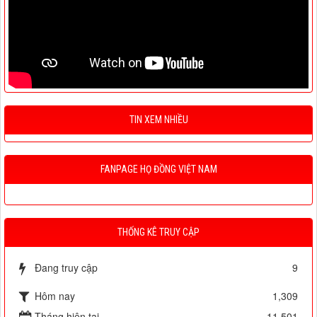
TIN XEM NHIỀU
FANPAGE HỌ ĐỒNG VIỆT NAM
THỐNG KÊ TRUY CẬP
Đang truy cập
9
Hôm nay
1,309
Tháng hiện tại
11,501