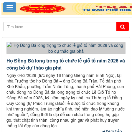
Họ Đồng Bá long trọng tổ chức lễ giỗ tổ năm 2026 và
công bố dự thảo gia phả
Ngày 04/3/2026 (tức ngày 16 tháng Giêng năm Bính Ngọ), tại
nhà Trưởng tộc họ Đồng Bá – ông Đồng Bá Trận, Tổ dân phố
Khê Khẩu, phường Trần Nhân Tông, thành phố Hải Phòng, con
cháu dòng họ Đồng Bá đã long trọng tổ chức Lễ Giỗ Tổ họ
Đồng Bá năm 2026, kỷ niệm ngày kỵ nhật cụ Thượng tổ Đồng
Quý Công (tự Phúc Trung).Buổi lễ được tổ chức trong không
khí trang nghiêm, ấm áp nghĩa tình, thể hiện đạo lý “uống nước
nhớ nguồn”, đồng thời là dịp để con cháu trong dòng họ gặp
gỡ, thắt chặt tình thân, cùng nhau gìn giữ và phát huy truyền
thống tốt đẹp của dòng tộc.
Xem tiếp...