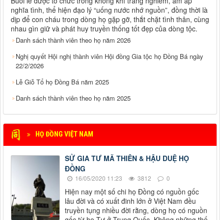
Buổi lễ được tổ chức trong không khí trang nghiêm, ấm áp
nghĩa tình, thể hiện đạo lý “uống nước nhớ nguồn”, đồng thời là
dịp để con cháu trong dòng họ gặp gỡ, thắt chặt tình thân, cùng
nhau gìn giữ và phát huy truyền thống tốt đẹp của dòng tộc.
Danh sách thành viên theo họ năm 2026
Nghị quyết Hội nghị thành viên Hội đồng Gia tộc họ Đồng Bá ngày
22/2/2026
Lễ Giỗ Tổ họ Đồng Bá năm 2025
Danh sách thành viên theo họ năm 2025
HỌ ĐỒNG VIỆT NAM
SỬ GIA TƯ MÃ THIÊN & HẬU DUỆ HỌ
ĐỒNG
16/05/2020 11:23
3812
0
Hiện nay một số chi họ Đồng có nguồn gốc
lâu đời và có xuất đinh lớn ở Việt Nam đều
truyền tụng nhiều đời rằng, dòng họ có nguồn
gốc từ họ Tư ở Trung Quốc. Không những thế