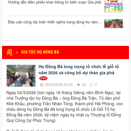
Hướng dẫn điền phiếu khai thông tin biên soạn Gia phả
Báo cáo công tác kiến thiết nghĩa trang dòng họ năm...
GIA TỘC HỌ ĐỒNG BÁ
Họ Đồng Bá long trọng tổ chức lễ giỗ tổ
năm 2026 và công bố dự thảo gia phả
05/03/2026 03:42
24
0
Ngày 04/3/2026 (tức ngày 16 tháng Giêng năm Bính Ngọ), tại
nhà Trưởng tộc họ Đồng Bá – ông Đồng Bá Trận, Tổ dân phố
Khê Khẩu, phường Trần Nhân Tông, thành phố Hải Phòng, con
cháu dòng họ Đồng Bá đã long trọng tổ chức Lễ Giỗ Tổ họ
Đồng Bá năm 2026, kỷ niệm ngày kỵ nhật cụ Thượng tổ Đồng
Quý Công (tự Phúc Trung).