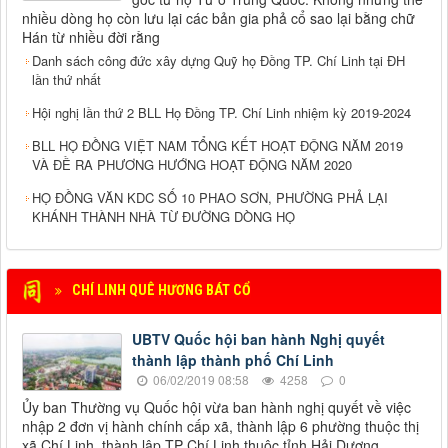
nhiều dòng họ còn lưu lại các bản gia phả cổ sao lại bằng chữ
Hán từ nhiều đời rằng
Danh sách công đức xây dựng Quỹ họ Đồng TP. Chí Linh tại ĐH
lần thứ nhất
Hội nghị lần thứ 2 BLL Họ Đồng TP. Chí Linh nhiệm kỳ 2019-2024
BLL HỌ ĐỒNG VIỆT NAM TỔNG KẾT HOẠT ĐỘNG NĂM 2019
VÀ ĐỀ RA PHƯƠNG HƯỚNG HOẠT ĐỘNG NĂM 2020
HỌ ĐỒNG VĂN KDC SỐ 10 PHAO SƠN, PHƯỜNG PHẢ LẠI
KHÁNH THÀNH NHÀ TỪ ĐƯỜNG DÒNG HỌ
CHÍ LINH QUÊ HƯƠNG BÁT CỔ
UBTV Quốc hội ban hành Nghị quyết
thành lập thành phố Chí Linh
06/02/2019 08:58
4258
0
Ủy ban Thường vụ Quốc hội vừa ban hành nghị quyết về việc
nhập 2 đơn vị hành chính cấp xã, thành lập 6 phường thuộc thị
xã Chí Linh, thành lập TP Chí Linh thuộc tỉnh Hải Dương.