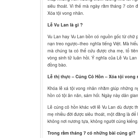
siêu thoát. Vì thế mà ngày rằm tháng 7 còn đ
Xóa tội vong nhân.
Lễ Vu Lan là gì ?
Vu Lan hay Vu Lan bồn có nguồn gốc từ chữ ph
nạn treo ngược–theo nghĩa tiếng Việt. Mà hi
mà chúng ta có thể cứu được cha mẹ, tổ tiên 
vòng sinh tử luân hồi. Ý nghĩa của Lễ Vu Lan
đồng bào.
Lễ thị thực – Cúng Cô Hồn – Xóa tội vong 
Khóa lễ xá tội vong nhân nhằm giúp những ng
hồn có tội ăn năn, sám hối. Ngày này dân gia
Lễ cúng cô hồn khác với lễ Vu Lan dù được t
mẹ nhiều đời được siêu thoát, một đằng là để
không nơi nương tựa, không người cúng kiếng
Trong rằm tháng 7 có những bài cúng gì?