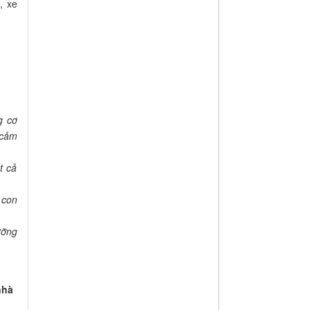
, xe
g cơ
 cảm
t cả
 con
ưỡng
nhà