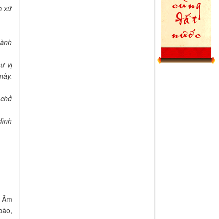
n xứ
hành
ư vị
này.
 chở
đình
i Âm
bào,