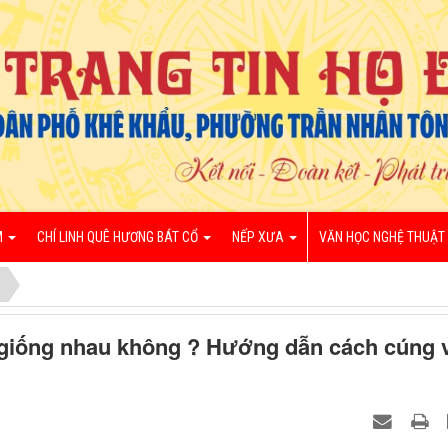
M
CHÍ LINH QUÊ HƯƠNG BÁT CỔ
NẾP XƯA
VĂN HỌC NGHỆ THUẬT
ó giống nhau không ? Hướng dẫn cách cúng 