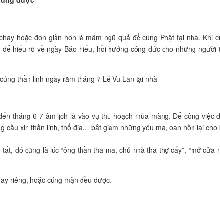
hay hoặc đơn giản hơn là mâm ngũ quả để cúng Phật tại nhà. Khi c
 – để hiểu rõ về ngày Báo hiếu, hồi hướng công đức cho những người 
úng thần linh ngày rằm tháng 7 Lễ Vu Lan tại nhà
 đến tháng 6-7 âm lịch là vào vụ thu hoạch mùa màng. Để công việc 
g cầu xin thần linh, thổ địa… bắt giam những yêu ma, oan hồn lại cho 
tất, đó cũng là lúc “ông thần tha ma, chủ nhà tha thợ cấy”, “mở cửa 
hay riêng, hoặc cúng mặn đều được.