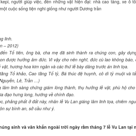
epi, người giúp việc, đến những vật hiện đại: nhà cao tầng, xe ô tô
 một cuộc sống tiện nghi giống như người Dương trần
g linh.
n – 2012)
 đến Tổ tiên, ông bà, cha mẹ đã sinh thành ra chúng con, gây dựn
con được hưởng âm đức. Vi vậy cho nên nghĩ, đức cù lao không báo,
 vật, hương hoa kim ngân và các thứ lễ bày dâng trước án linh tọa.
ằng Tổ khảo, Cao tằng Tổ tỷ, Bá thúc đệ huynh, cô dì tỷ muội và tấ
(Nguyễn, Lê, Trần …)
ng lâm linh sàng chứng giám lòng thành, thụ hưởng lễ vật, phù hộ cho
gia đạo hưng long, hướng về chính đạo.
mộc, phảng phất ở đất này, nhân lễ Vu Lan giáng lâm linh tọa, chiêm ng
ôn sự bình an, sở cầu như ý.
úng sinh và văn khấn ngoài trời ngày rằm tháng 7 lễ Vu Lan tại 