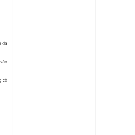
ứ đã
 vào
g cô