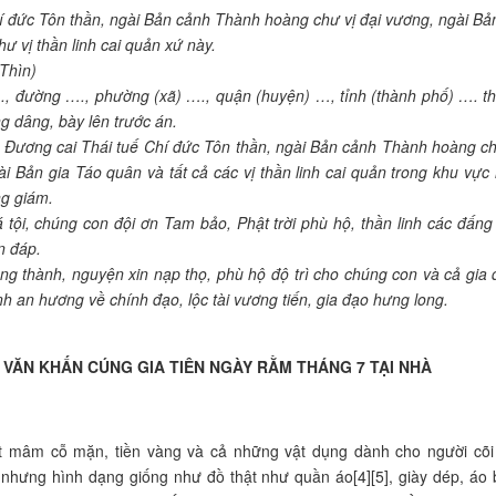
hí đức Tôn thần, ngài Bản cảnh Thành hoàng chư vị đại vương, ngài Bả
ư vị thần linh cai quản xứ này.
Thìn)
…., đường …., phường (xã) …., quận (huyện) …, tỉnh (thành phố) …. t
g dâng, bày lên trước án.
 Đương cai Thái tuế Chí đức Tôn thần, ngài Bản cảnh Thành hoàng ch
i Bản gia Táo quân và tất cả các vị thần linh cai quản trong khu vực 
ng giám.
tội, chúng con đội ơn Tam bảo, Phật trời phù hộ, thần linh các đấng
n đáp.
òng thành, nguyện xin nạp thọ, phù hộ độ trì cho chúng con và cả gia 
h an hương về chính đạo, lộc tài vương tiến, gia đạo hưng long.
 VĂN KHẤN CÚNG GIA TIÊN NGÀY RẰM THÁNG 7 TẠI NHÀ
ột mâm cỗ mặn, tiền vàng và cả những vật dụng dành cho người cõ
 nhưng hình dạng giống như đồ thật như quần áo[4][5], giày dép, áo 