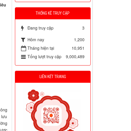
iêu
THỐNG KÊ TRUY CẬP
Đang truy cập
3
Hôm nay
1,200
Tháng hiện tại
10,951
Tổng lượt truy cập
9,000,489
LIÊN KẾT TRANG
hông
 lưu
ường
được