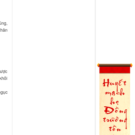
úng,
thân
được
khỏi
ngục