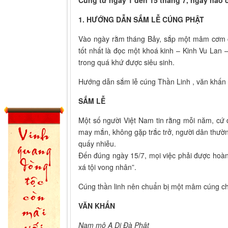
1. HƯỚNG DẪN SẮM LỄ CÚNG PHẬT
Vào ngày rằm tháng Bảy, sắp một mâm cơm c
tốt nhất là đọc một khoá kinh – Kinh Vu Lan
trong quá khứ được siêu sinh.
Hướng dẫn sắm lễ cúng Thần Linh , văn khấn c
SẮM LỄ
Một số người Việt Nam tin rằng mỗi năm, cứ
may mắn, không gặp trắc trở, người dân thườn
quấy nhiễu.
Đến đúng ngày 15/7, mọi việc phải được hoàn 
xá tội vong nhân”.
Cúng thần linh nên chuẩn bị một mâm cúng c
VĂN KHẤN
Nam mô A Di Đà Phật