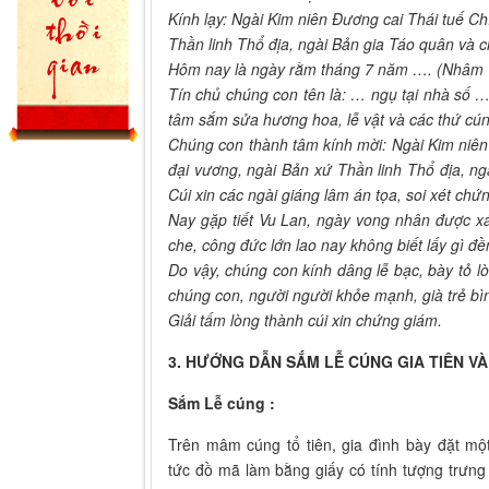
Kính lạy: Ngài Kim niên Đương cai Thái tuế C
Thần linh Thổ địa, ngài Bản gia Táo quân và ch
Hôm nay là ngày rằm tháng 7 năm …. (Nhâm 
Tín chủ chúng con tên là: … ngụ tại nhà số 
tâm sắm sửa hương hoa, lễ vật và các thứ cún
Chúng con thành tâm kính mời: Ngài Kim niên
đại vương, ngài Bản xứ Thần linh Thổ địa, ngà
Cúi xin các ngài giáng lâm án tọa, soi xét chứ
Nay gặp tiết Vu Lan, ngày vong nhân được xá 
che, công đức lớn lao nay không biết lấy gì đề
Do vậy, chúng con kính dâng lễ bạc, bày tỏ l
chúng con, người người khỏe mạnh, già trẻ bìn
Giải tấm lòng thành cúi xin chứng giám.
3. HƯỚNG DẪN SẮM LỄ CÚNG GIA TIÊN VÀ
Sắm Lễ cúng :
Trên mâm cúng tổ tiên, gia đình bày đặt m
tức đồ mã làm bằng giấy có tính tượng trưng