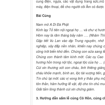
cung điện, ngựa, các vật dụng trang sức,mũ k
máy, điện thoại, để cho người cõi Âm có được
Bài Cúng
Nam mô A Di Đà Phật
Kính lạy Tổ tiên nội ngoại họ … và chư vị hươn
Hôm nay là rằm tháng bảy năm …. (Nhâm Thì
Gặp tiết Vu Lan vào dịp Trung nguyên, nhớ
nghiệp, xây đắp nền nhân, khiến nay chúng 
công trời biển khó đền. Chúng con sửa sang lễ
Chúng con thành tâm kính mời: Các cụ Cao t
hương hồn trong nội tộc, ngoại tộc của họ … 
Cúi xin thương xót con cháu, linh thiêng giá
cháu khỏe mạnh, bình an, lộc tài vượng tiến, 
Tín chủ lại mời: các vị vong linh y thảo phụ 
tôn thần, hâm hưởng lễ vật, độ cho tín chủ mu
Giải tấm lòng thành cúi xin chứng giám.
3. Hướng dẫn sắm lễ cúng Cô Hồn, cúng ch