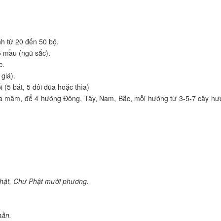
nh từ 20 đến 50 bộ.
 5 mầu (ngũ sắc).
c.
giá).
(5 bát, 5 đôi đũa hoặc thìa)
g ra mâm, để 4 hướng Đông, Tây, Nam, Bắc, mỗi hướng từ 3-5-7 cây hư
Phật, Chư Phật mười phương.
hần.