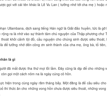
ược gọi với cái tên khác là Lễ Vu Lan ( tưởng nhớ tới cha mẹ ) hoặc 
ạn Ullambana, dịch sang tiếng Hán ngữ là Giải đảo huyền, tức là gỡ 
ểu rộng ra là nhờ vào sự thành tâm chú nguyện của Thập phương chư 
thoát khỏi cảnh tội đồ, cầu nguyện cho chúng sinh được siêu thoát, 
 là để tưởng nhớ đến công ơn sinh thành của cha mẹ, ông bà, tổ tiên,
nhân là gì
ười đã mất được tha thứ mọi lỗi lầm. Đây cũng là dịp để cho những 
n còn gọi một cách nôm na là ngày cúng cô hồn.
hực hiện trong cùng ngày rằm tháng bảy. Một đằng là để cầu siêu cho
 bố thí thức ăn cho những vong hồn chưa được siêu thoát, những vong
.