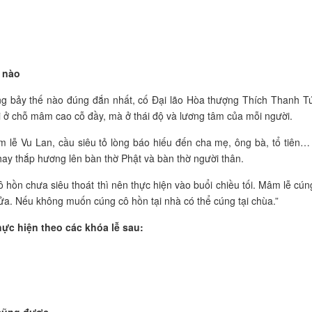
 nào
áng bảy thế nào đúng đắn nhất, cố Đại lão Hòa thượng Thích Thanh T
 ở chỗ mâm cao cỗ đầy, mà ở thái độ và lương tâm của mỗi người.
m lễ Vu Lan, cầu siêu tỏ lòng báo hiếu đến cha mẹ, ông bà, tổ tiên…
y thắp hương lên bàn thờ Phật và bàn thờ người thân.
 hồn chưa siêu thoát thì nên thực hiện vào buổi chiều tối. Mâm lễ cún
ửa. Nếu không muốn cúng cô hồn tại nhà có thể cúng tại chùa.”
hực hiện theo các khóa lễ sau:
 cũng được