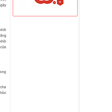
ngày
khỏi
Tăng
khỏi
 của
vong
 cha
 hồn