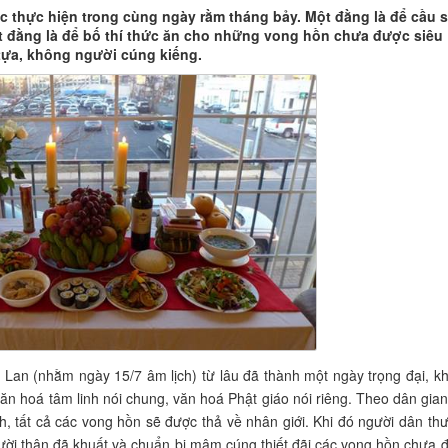
c thực hiện trong cùng ngày rằm tháng bảy. Một đằng là để cầu s
t đằng là để bố thí thức ăn cho những vong hồn chưa được siêu
ựa, không người cúng kiếng.
 Lan (nhằm ngày 15/7 âm lịch) từ lâu đã thành một ngày trọng đại, k
ăn hoá tâm linh nói chung, văn hoá Phật giáo nói riêng. Theo dân gian
h, tất cả các vong hồn sẽ được thả về nhân giới. Khi đó người dân th
ời thân đã khuất và chuẩn bị mâm cúng thiết đãi các vong hồn chưa 