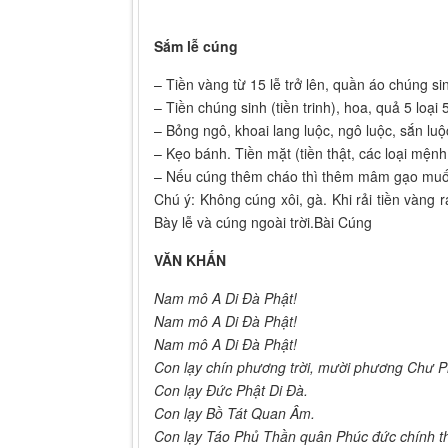
Sắm lễ cúng
– Tiền vàng từ 15 lễ trở lên, quần áo chúng si
– Tiền chúng sinh (tiền trinh), hoa, quả 5 loại
– Bỏng ngô, khoai lang luộc, ngô luộc, sắn luộ
– Kẹo bánh. Tiền mặt (tiền thật, các loại mệnh 
– Nếu cúng thêm cháo thì thêm mâm gạo muối 
Chú ý: Không cúng xôi, gà. Khi rải tiền vàn
Bày lễ và cúng ngoài trời.Bài Cúng
VĂN KHẤN
Nam mô A Di Đà Phật!
Nam mô A Di Đà Phật!
Nam mô A Di Đà Phật!
Con lạy chín phương trời, mười phương Chư 
Con lạy Đức Phật Di Đà.
Con lạy Bồ Tát Quan Âm.
Con lạy Táo Phủ Thần quân Phúc đức chính t