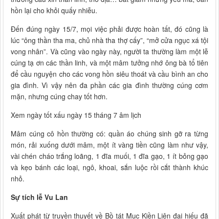
hồn lại cho khỏi quấy nhiễu.
Đến đúng ngày 15/7, mọi việc phải được hoàn tất, đó cũng là
lúc “ông thần tha ma, chủ nhà tha thợ cấy”, “mở cửa ngục xá tội
vong nhân”. Và cũng vào ngày này, người ta thường làm một lễ
cúng tạ ơn các thần linh, và một mâm tưởng nhớ ông bà tổ tiên
để cầu nguyện cho các vong hồn siêu thoát và cầu bình an cho
gia đình. Vì vậy nên đa phần các gia đình thường cúng cơm
mặn, nhưng cúng chay tốt hơn.
Xem ngày tốt xấu ngày 15 tháng 7 âm lịch
Mâm cúng cô hồn thường có: quần áo chúng sinh gỡ ra từng
món, rải xuống dưới mâm, một ít vàng tiền cũng làm như vậy,
vài chén cháo trắng loãng, 1 đĩa muối, 1 đĩa gạo, 1 ít bỏng gạo
và kẹo bánh các loại, ngô, khoai, sắn luộc rồi cắt thành khúc
nhỏ.
Sự tích lễ Vu Lan
Xuất phát từ truyền thuyết về Bồ tát Mục Kiền Liên đại hiếu đã