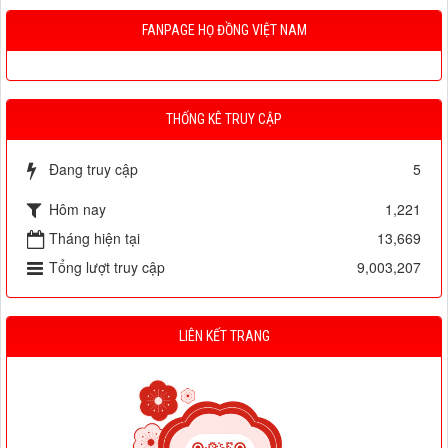
FANPAGE HỌ ĐỒNG VIỆT NAM
THỐNG KÊ TRUY CẬP
Đang truy cập
5
Hôm nay
1,221
Tháng hiện tại
13,669
Tổng lượt truy cập
9,003,207
LIÊN KẾT TRANG