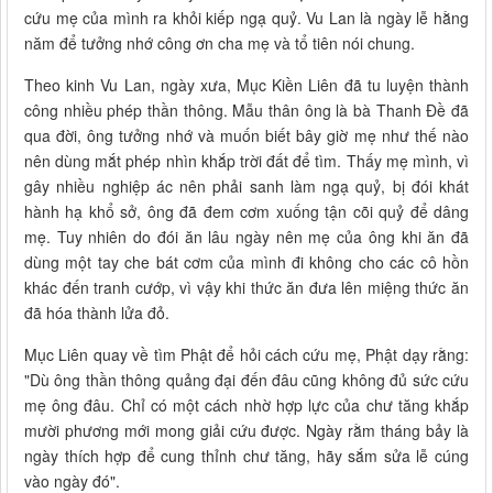
cứu mẹ của mình ra khỏi kiếp ngạ quỷ. Vu Lan là ngày lễ hằng
năm để tưởng nhớ công ơn cha mẹ và tổ tiên nói chung.
Theo kinh Vu Lan, ngày xưa, Mục Kiền Liên đã tu luyện thành
công nhiều phép thần thông. Mẫu thân ông là bà Thanh Đề đã
qua đời, ông tưởng nhớ và muốn biết bây giờ mẹ như thế nào
nên dùng mắt phép nhìn khắp trời đất để tìm. Thấy mẹ mình, vì
gây nhiều nghiệp ác nên phải sanh làm ngạ quỷ, bị đói khát
hành hạ khổ sở, ông đã đem cơm xuống tận cõi quỷ để dâng
mẹ. Tuy nhiên do đói ăn lâu ngày nên mẹ của ông khi ăn đã
dùng một tay che bát cơm của mình đi không cho các cô hồn
khác đến tranh cướp, vì vậy khi thức ăn đưa lên miệng thức ăn
đã hóa thành lửa đỏ.
Mục Liên quay về tìm Phật để hỏi cách cứu mẹ, Phật dạy rằng:
"Dù ông thần thông quảng đại đến đâu cũng không đủ sức cứu
mẹ ông đâu. Chỉ có một cách nhờ hợp lực của chư tăng khắp
mười phương mới mong giải cứu được. Ngày rằm tháng bảy là
ngày thích hợp để cung thỉnh chư tăng, hãy sắm sửa lễ cúng
vào ngày đó".