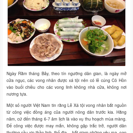
Ngày Rằm tháng Bảy, theo tín ngưỡng dân gian, là ngày mở
cửa ngục, các vong nhân được xá tội nên có lễ cúng Cô Hồn
vào buổi chiều cho các vong linh không nhà cửa, không nơi
nương tựa.
Một số người Việt Nam tin rằng Lễ Xá tội vong nhân bắt nguồn
từ công việc đồng áng của người nông dân trước kia. Hằng
năm, cứ đến tháng 6-7 âm lịch là vào vụ thu hoạch mùa màng.
Để công việc được may mắn, không gặp trắc trở, người dân
thường cầu xin thần linh, thổ địa… bắt giam những yêu ma, oan