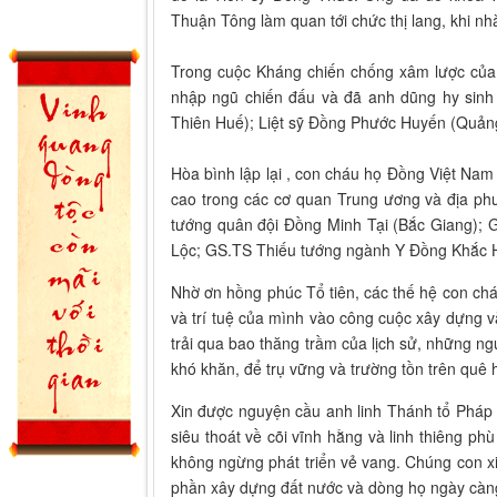
Thuận Tông làm quan tới chức thị lang, khi nh
Trong cuộc Kháng chiến chống xâm lược củ
nhập ngũ chiến đấu và đã anh dũng hy sinh 
Thiên Huế); Liệt sỹ Đồng Phước Huyến (Qu
Hòa bình lập lại , con cháu họ Đồng Việt Nam 
cao trong các cơ quan Trung ương và địa p
tướng quân đội Đồng Minh Tại (Bắc Giang);
Lộc; GS.TS Thiếu tướng ngành Y Đồng Khắc 
Nhờ ơn hồng phúc Tổ tiên, các thế hệ con ch
và trí tuệ của mình vào công cuộc xây dựng v
trải qua bao thăng trầm của lịch sử, những 
khó khăn, để trụ vững và trường tồn trên quê
Xin được nguyện cầu anh linh Thánh tổ Pháp
siêu thoát về cõi vĩnh hằng và linh thiêng p
không ngừng phát triển vẻ vang. Chúng con x
phần xây dựng đất nước và dòng họ ngày càn