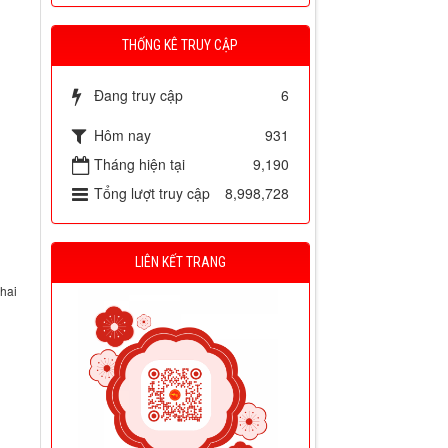
THỐNG KÊ TRUY CẬP
Đang truy cập
6
Hôm nay
931
Tháng hiện tại
9,190
Tổng lượt truy cập
8,998,728
LIÊN KẾT TRANG
khai