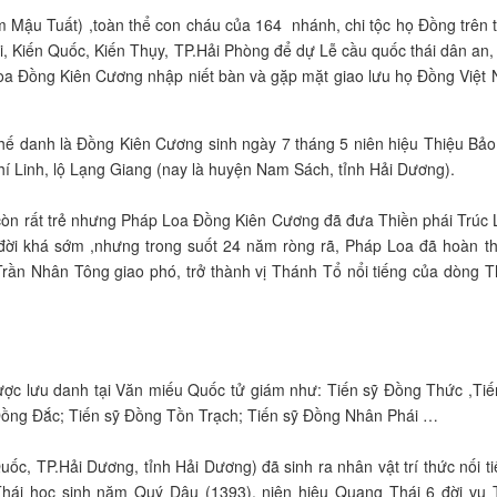
 Mậu Tuất) ,toàn thể con cháu của 164 nhánh, chi tộc họ Đồng trên 
i, Kiến Quốc, Kiến Thụy, TP.Hải Phòng để dự Lễ cầu quốc thái dân an,
a Đồng Kiên Cương nhập niết bàn và gặp mặt giao lưu họ Đồng Việt
thế danh là Đồng Kiên Cương sinh ngày 7 tháng 5 niên hiệu Thiệu Bảo
í Linh, lộ Lạng Giang (nay là huyện Nam Sách, tỉnh Hải Dương).
i còn rất trẻ nhưng Pháp Loa Đồng Kiên Cương đã đưa Thiền phái Trúc
a đời khá sớm ,nhưng trong suốt 24 năm ròng rã, Pháp Loa đã hoàn t
rần Nhân Tông giao phó, trở thành vị Thánh Tổ nổi tiếng của dòng T
ược lưu danh tại Văn miếu Quốc tử giám như: Tiến sỹ Đồng Thức ,Tiế
Đồng Đắc; Tiến sỹ Đồng Tồn Trạch; Tiến sỹ Đồng Nhân Phái …
ốc, TP.Hải Dương, tỉnh Hải Dương) đã sinh ra nhân vật trí thức nối ti
hái học sinh năm Quý Dậu (1393), niên hiệu Quang Thái 6 đời vụ 