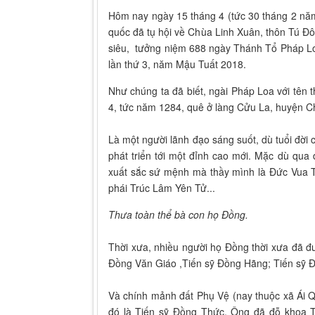
Hôm nay ngày 15 tháng 4 (tức 30 tháng 2 năm
quốc đã tụ hội về Chùa Linh Xuân, thôn Tú Đô
siêu, tưởng niệm 688 ngày Thánh Tổ Pháp Lo
lần thứ 3, năm Mậu Tuất 2018.
Như chúng ta đã biết, ngài Pháp Loa với tên 
4, tức năm 1284, quê ở làng Cửu La, huyện Ch
Là một người lãnh đạo sáng suốt, dù tuổi đờ
phát triển tới một đỉnh cao mới. Mặc dù qu
xuất sắc sứ mệnh mà thầy mình là Đức Vua T
phái Trúc Lâm Yên Tử...
Thưa toàn thể bà con họ Đồng.
Thời xưa, nhiều người họ Đồng thời xưa đã đ
Đồng Văn Giáo ,Tiến sỹ Đồng Hãng; Tiến sỹ 
Và chính mảnh đất Phụ Vệ (nay thuộc xã Ái Qu
đó là Tiến sỹ Đồng Thức. Ông đã đỗ khoa T