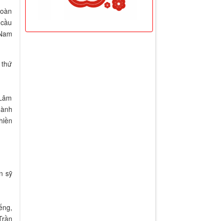
toàn
 cầu
 Nam
 thứ
 Lâm
hành
hiền
n sỹ
ếng,
Trần