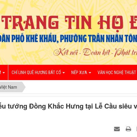
M
CHÍ LINH QUÊ HƯƠNG BÁT CỔ
NẾP XƯA
VĂN HỌC NGHỆ THUẬT
Việt Nam
iếu tướng Đồng Khắc Hưng tại Lễ Cầu siêu 