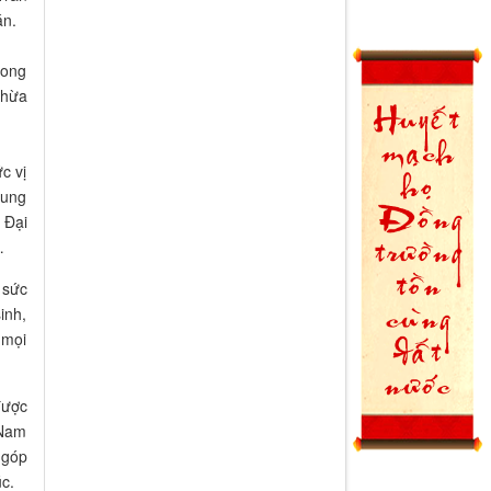
án.
hong
Thừa
c vị
rung
 Đại
…
 sức
inh,
 mọi
được
 Nam
 góp
c.