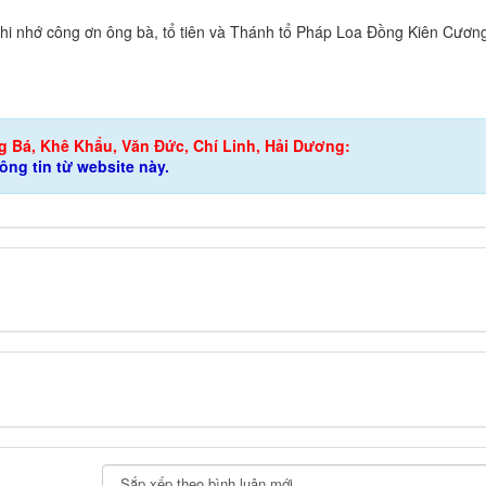
hi nhớ công ơn ông bà, tổ tiên và Thánh tổ Pháp Loa Đồng Kiên Cương
g Bá, Khê Khẩu, Văn Đức, Chí Linh, Hải Dương:
hông tin từ website này.