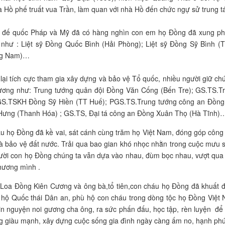
à Hồ phế truất vua Trần, làm quan với nhà Hồ đến chức ngự sử trung t
a đế quốc Pháp và Mỹ đã có hàng nghìn con em họ Đồng đã xung p
như : Liệt sỹ Đồng Quốc Bình (Hải Phòng); Liệt sỹ Đồng Sỹ Bình (
ảng Nam)…
lại tích cực tham gia xây dựng và bảo vệ Tổ quốc, nhiều người giữ chứ
hương như: Trung tướng quân đội Đồng Văn Cống (Bến Tre); GS.TS.T
 GS.TSKH Đồng Sỹ Hiền (TT Huế); PGS.TS.Trung tướng công an Đồng
Hưng (Thanh Hóa) ; GS.TS, Đại tá công an Đồng Xuân Thọ (Hà Tĩnh)
áu họ Đồng đã kề vai, sát cánh cùng trăm họ Việt Nam, đóng góp công
à bảo vệ đất nước. Trải qua bao gian khó nhọc nhằn trong cuộc mưu s
người con họ Đồng chúng ta vẫn dựa vào nhau, đùm bọc nhau, vượt qua
 hương mình .
 Loa Đồng Kiên Cương và ông bà,tổ tiên,con cháu họ Đồng đã khuất 
hù hộ Quốc thái Dân an, phù hộ con cháu trong dòng tộc họ Đồng Việt
in nguyện noi gương cha ông, ra sức phấn đấu, học tập, rèn luyện để
g giàu mạnh, xây dựng cuộc sống gia đình ngày càng ấm no, hạnh phú