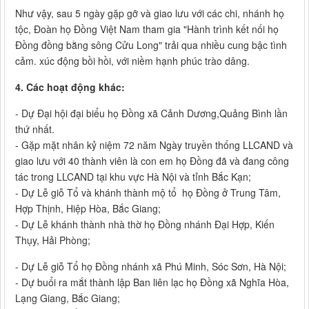
Như vậy, sau 5 ngày gặp gỡ và giao lưu với các chi, nhánh họ
tộc, Đoàn họ Đồng Việt Nam tham gia "Hành trình kết nối họ
Đồng đồng bằng sông Cửu Long" trải qua nhiều cung bậc tình
cảm. xúc động bồi hồi, với niềm hạnh phúc trào dâng.
4. Các hoạt động khác:
- Dự Đại hội đại biểu họ Đồng xã Cảnh Dương,Quảng Bình lần
thứ nhất.
- Gặp mặt nhân kỷ niệm 72 năm Ngày truyền thống LLCAND và
giao lưu với 40 thành viên là con em họ Đồng đã và đang công
tác trong LLCAND tại khu vực Hà Nội và tỉnh Bắc Kạn;
- Dự Lễ giỗ Tổ và khánh thành mộ tổ họ Đồng ở Trung Tâm,
Hợp Thịnh, Hiệp Hòa, Bắc Giang;
- Dự Lễ khánh thành nhà thờ họ Đồng nhánh Đại Hợp, Kiến
Thụy, Hải Phòng;
- Dự Lễ giỗ Tổ họ Đồng nhánh xã Phú Minh, Sóc Sơn, Hà Nội;
- Dự buổi ra mắt thành lập Ban liên lạc họ Đồng xã Nghĩa Hòa,
Lạng Giang, Bắc Giang;