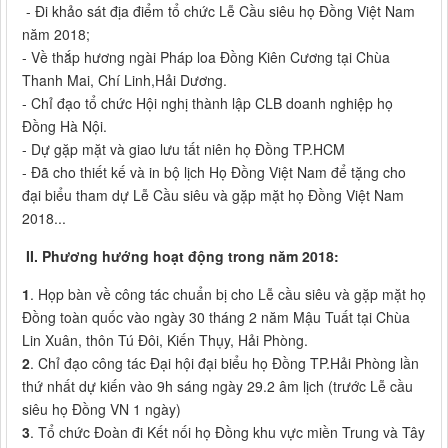
- Đi khảo sát địa điểm tổ chức Lễ Cầu siêu họ Đồng Việt Nam
năm 2018;
- Về thắp hương ngài Pháp loa Đồng Kiên Cương tại Chùa
Thanh Mai, Chí Linh,Hải Dương.
- Chỉ đạo tổ chức Hội nghị thành lập CLB doanh nghiệp họ
Đồng Hà Nội.
- Dự gặp mặt và giao lưu tất niên họ Đồng TP.HCM
- Đã cho thiết kế và in bộ lịch Họ Đồng Việt Nam để tặng cho
đại biểu tham dự Lễ Cầu siêu và gặp mặt họ Đồng Việt Nam
2018...
II. Phương hướng hoạt động trong năm 2018:
1
. Họp bàn về công tác chuẩn bị cho Lễ cầu siêu và gặp mặt họ
Đồng toàn quốc vào ngày 30 tháng 2 năm Mậu Tuất tại Chùa
Lin Xuân, thôn Tú Đôi, Kiến Thụy, Hải Phòng.
2
. Chỉ đạo công tác Đại hội đại biểu họ Đồng TP.Hải Phòng lần
thứ nhất dự kiến vào 9h sáng ngày 29.2 âm lịch (trước Lễ cầu
siêu họ Đồng VN 1 ngày)
3
. Tổ chức Đoàn đi Kết nối họ Đồng khu vực miền Trung và Tây