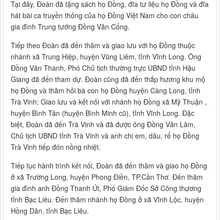
Tại đây, Đoàn đã tặng sách họ Đồng, đĩa tư liệu họ Đồng và đĩa
hát bài ca truyền thống của họ Đồng Việt Nam cho con cháu
gia đình Trung tướng Đồng Văn Cống.
Tiếp theo Đoàn đã đến thăm và giao lưu với họ Đồng thuộc
nhánh xã Trung Hiệp, huyện Vũng Liêm, tỉnh Vĩnh Long. Ông
Đồng Văn Thanh, Phó Chủ tịch thường trực UBND tỉnh Hậu
Giang đã đến tham dự. Đoàn cũng đã đến thắp hương khu mộ
họ Đồng và thăm hỏi bà con họ Đồng huyện Càng Long, tỉnh
Trà Vinh; Giao lưu và kết nối với nhánh họ Đồng xã Mỹ Thuận ,
huyện Bình Tân (huyện Bình Minh cũ), tỉnh Vĩnh Long. Đặc
biệt, Đoàn đã đến Trà Vinh và đã được ông Đồng Văn Lâm,
Chủ tịch UBND tỉnh Trà Vinh và anh chị em, dâu, rể họ Đồng
Trà Vinh tiếp đón nồng nhiệt.
Tiếp tục hành trình kết nối, Đoàn đã đến thăm và giao họ Đồng
ở xã Trường Long, huyện Phong Điền, TP.Cần Thơ. Đến thăm
gia đình anh Đồng Thanh Út, Phó Giám Đốc Sở Công thương
tỉnh Bạc Liêu. Đến thăm nhánh họ Đồng ở xã Vĩnh Lộc, huyện
Hồng Dân, tỉnh Bạc Liêu.