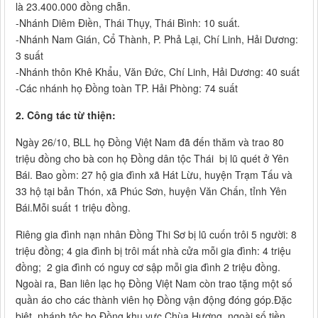
là 23.400.000 đồng chẵn.
-Nhánh Diêm Điền, Thái Thụy, Thái Bình: 10 suất.
-Nhánh Nam Gián, Cổ Thành, P. Phả Lại, Chí Linh, Hải Dương:
3 suất
-Nhánh thôn Khê Khẩu, Văn Đức, Chí Linh, Hải Dương: 40 suất
-Các nhánh họ Đồng toàn TP. Hải Phòng: 74 suất
2. Công tác từ thiện:
Ngày 26/10, BLL họ Đồng Việt Nam đã đến thăm và trao 80
triệu đồng cho bà con họ Đồng dân tộc Thái bị lũ quét ở Yên
Bái. Bao gồm: 27 hộ gia đình xã Hát Lừu, huyện Trạm Tấu và
33 hộ tại bản Thón, xã Phúc Sơn, huyện Văn Chấn, tỉnh Yên
Bái.Mỗi suất 1 triệu đồng.
Riêng gia đình nạn nhân Đồng Thi Sơ bị lũ cuốn trôi 5 người: 8
triệu đồng; 4 gia đình bị trôi mất nhà cửa mỗi gia đình: 4 triệu
đồng; 2 gia đình có nguy cơ sập mỗi gia đình 2 triệu đồng.
Ngoài ra, Ban liên lạc họ Đồng Việt Nam còn trao tặng một số
quần áo cho các thành viên họ Đồng vận động đóng góp.Đặc
biệt, nhánh tộc họ Đồng khu vực Chùa Hương, ngoài số tiền