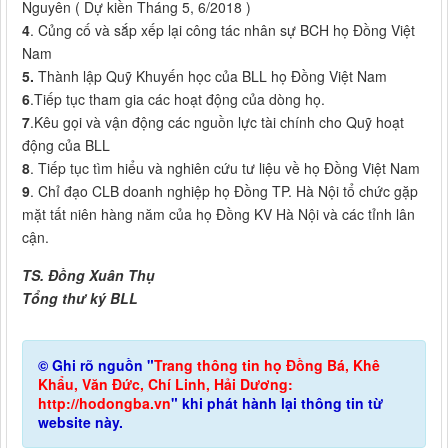
Nguyên ( Dự kiền Tháng 5, 6/2018 )
4
. Củng cố và sắp xếp lại công tác nhân sự BCH họ Đồng Việt
Nam
5.
Thành lập Quỹ Khuyến học của BLL họ Đồng Việt Nam
6
.Tiếp tục tham gia các hoạt động của dòng họ.
7
.Kêu gọi và vận động các nguồn lực tài chính cho Quỹ hoạt
động của BLL
8
. Tiếp tục tìm hiểu và nghiên cứu tư liệu về họ Đồng Việt Nam
9
. Chỉ đạo CLB doanh nghiệp họ Đồng TP. Hà Nội tổ chức gặp
mặt tất niên hàng năm của họ Đồng KV Hà Nội và các tỉnh lân
cận.
TS. Đồng Xuân Thụ
Tổng thư ký BLL
© Ghi rõ nguồn "
Trang thông tin họ Đồng Bá, Khê
Khẩu, Văn Đức, Chí Linh, Hải Dương:
http://hodongba.vn
" khi phát hành lại thông tin từ
website này.