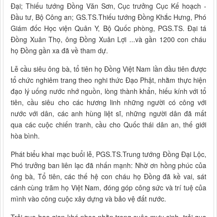
Đại; Thiếu tướng Đồng Văn Sơn, Cục trưởng Cục Kế hoạch -
Đầu tư, Bộ Công an; GS.TS.Thiếu tướng Đồng Khắc Hưng, Phó
Giám đốc Học viện Quân Y, Bộ Quốc phòng, PGS.TS. Đại tá
Đồng Xuân Thọ, ông Đồng Xuân Lợi ...và gần 1200 con cháu
họ Đồng gần xa đã về tham dự.
Lễ cầu siêu ông bà, tổ tiên họ Đồng Việt Nam lần đầu tiên được
tổ chức nghiêm trang theo nghi thức Đạo Phật, nhằm thực hiện
đạo lý uống nước nhớ nguồn, lòng thành khẩn, hiếu kính với tổ
tiên, cầu siêu cho các hương linh những người có công với
nước với dân, các anh hùng liệt sĩ, những người dân đã mất
qua các cuộc chiến tranh, cầu cho Quốc thái dân an, thế giới
hòa bình.
Phát biểu khai mạc buổi lễ, PGS.TS.Trung tướng Đồng Đại Lộc,
Phó trưởng ban liên lạc đã nhấn mạnh: Nhờ ơn hồng phúc của
ông bà, Tổ tiên, các thế hệ con cháu họ Đồng đã kề vai, sát
cánh cùng trăm họ Việt Nam, đóng góp công sức và trí tuệ của
mình vào công cuộc xây dựng và bảo vệ đất nước.
Trải qua bao gian khó nhọc nhằn trong cuộc mưu sinh, trải qua