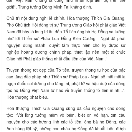
giới!”, Trung tướng Đồng Minh Tại khẳng định.
Chủ trì nội dung nghi lễ chính, Hòa thượng Thích Gia Quang,
Phó Chủ tịch Hội đồng trị sự Trung ương Giáo hội phật giáo Việt
Nam đã bày tỏ lòng tri ân đến Tổ tiên ông bà Họ Đồng và tưởng
nhớ tới Thiền sư Pháp Loa Đồng Kiên Cương - Ngài đã phát
nguyện dũng mãnh, quyết tâm thực hiện cho kỳ được sự
nghiệp hoằng dương chính pháp, thiết lập nên một tổ chức
Giáo hội Phật giáo thống nhất đầu tiên của Việt Nam."
Truyền thống tốt đẹp của Tổ tiên, truyền thống tu học của bậc
cao tăng đắc pháp như Thiền sư Pháp Loa - Ngài sẽ mãi mãi là
ngọn đuốc soi đường cho tăng, ni, phật tử và hậu duệ của dòng
tộc họ Đồng Việt Nam tự hào về truyền thống tổ tiên mình...".
Hòa thượng phát biểu..
Hòa thượng Thích Gia Quang cũng đã cầu nguyện cho dòng
tộc: "Với lòng tưởng niệm vô biên, biết ơn vô hạn, xin cầu
nguyện cho các hương linh các tổ tiên, ông bà họ Đồng, các
Anh hùng liệt sỹ, những con cháu họ Đồng đã khuất luôn được