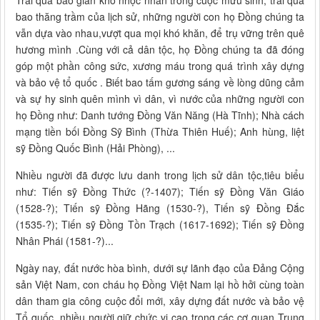
bao thăng trầm của lịch sử, những người con họ Đồng chúng ta
vẫn dựa vào nhau,vượt qua mọi khó khăn, để trụ vững trên quê
hương mình .Cùng với cả dân tộc, họ Đồng chúng ta đã đóng
góp một phần công sức, xương máu trong quá trình xây dựng
và bảo vệ tổ quốc . Biết bao tấm gương sáng về lòng dũng cảm
và sự hy sinh quên mình vì dân, vì nước của những người con
họ Đồng như: Danh tướng Đồng Văn Năng (Hà Tĩnh); Nhà cách
mạng tiền bối Đồng Sỹ Bình (Thừa Thiên Huế); Anh hùng, liệt
sỹ Đồng Quốc Bình (Hải Phòng), ...
Nhiều người đã được lưu danh trong lịch sử dân tộc,tiêu biểu
như: Tiến sỹ Đồng Thức (?-1407); Tiến sỹ Đồng Văn Giáo
(1528-?); Tiến sỹ Đồng Hãng (1530-?), Tiến sỹ Đồng Đắc
(1535-?); Tiến sỹ Đồng Tồn Trạch (1617-1692); Tiến sỹ Đồng
Nhân Phái (1581-?)...
Ngày nay, đất nước hòa bình, dưới sự lãnh đạo của Đảng Cộng
sản Việt Nam, con cháu họ Đồng Việt Nam lại hồ hởi cùng toàn
dân tham gia công cuộc đổi mới, xây dựng đất nước và bảo vệ
Tổ quốc, nhiều người giữ chức vị cao trong các cơ quan Trung