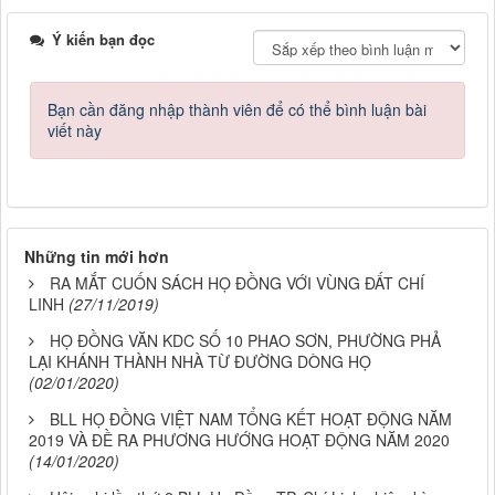
Ý kiến bạn đọc
Bạn cần đăng nhập thành viên để có thể bình luận bài
viết này
Những tin mới hơn
RA MẮT CUỐN SÁCH HỌ ĐỒNG VỚI VÙNG ĐẤT CHÍ
LINH
(27/11/2019)
HỌ ĐỒNG VĂN KDC SỐ 10 PHAO SƠN, PHƯỜNG PHẢ
LẠI KHÁNH THÀNH NHÀ TỪ ĐƯỜNG DÒNG HỌ
(02/01/2020)
BLL HỌ ĐỒNG VIỆT NAM TỔNG KẾT HOẠT ĐỘNG NĂM
2019 VÀ ĐỀ RA PHƯƠNG HƯỚNG HOẠT ĐỘNG NĂM 2020
(14/01/2020)