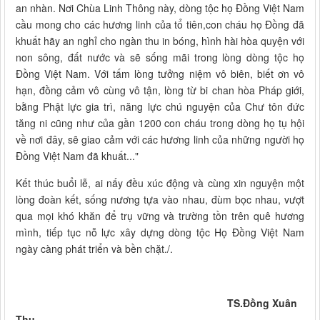
an nhàn. Nơi Chùa Linh Thông này, dòng tộc họ Đồng Việt Nam
cầu mong cho các hương linh của tổ tiên,con cháu họ Đồng đã
khuất hãy an nghỉ cho ngàn thu in bóng, hình hài hòa quyện với
non sông, đất nước và sẽ sống mãi trong lòng dòng tộc họ
Đồng Việt Nam. Với tấm lòng tưởng niệm vô biên, biết ơn vô
hạn, đồng cảm vô cùng vô tận, lòng từ bi chan hòa Pháp giới,
bằng Phật lực gia trì, năng lực chú nguyện của Chư tôn đức
tăng ni cũng như của gần 1200 con cháu trong dòng họ tụ hội
về nơi đây, sẽ giao cảm với các hương linh của những người họ
Đồng Việt Nam đã khuất..."
Kết thúc buổi lễ, ai nấy đều xúc động và cùng xin nguyện một
lòng đoàn kết, sống nương tựa vào nhau, đùm bọc nhau, vượt
qua mọi khó khăn để trụ vững và trường tồn trên quê hương
mình, tiếp tục nỗ lực xây dựng dòng tộc Họ Đồng Việt Nam
ngày càng phát triển và bền chặt./.
TS.Đồng Xuân
Thụ