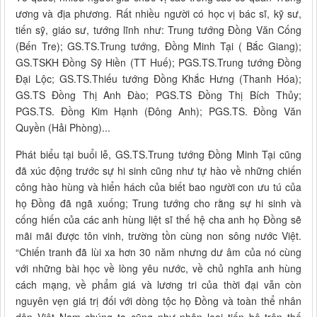
ương và địa phương. Rất nhiều người có học vị bác sĩ, kỹ sư,
tiến sỹ, giáo sư, tướng lĩnh như: Trung tướng Đồng Văn Cống
(Bến Tre); GS.TS.Trung tướng, Đồng Minh Tại ( Bắc Giang);
GS.TSKH Đồng Sỹ Hiền (TT Huế); PGS.TS.Trung tướng Đồng
Đại Lộc; GS.TS.Thiếu tướng Đồng Khắc Hưng (Thanh Hóa);
GS.TS Đồng Thị Anh Đào; PGS.TS Đồng Thị Bích Thủy;
PGS.TS. Đồng Kim Hạnh (Đông Anh); PGS.TS. Đồng Văn
Quyền (Hải Phòng)...
Phát biểu tại buổi lễ, GS.TS.Trung tướng Đồng Minh Tại cũng
đã xúc động trước sự hi sinh cũng như tự hào về những chiến
công hào hùng và hiển hách của biết bao người con ưu tú của
họ Đồng đã ngã xuống; Trung tướng cho rằng sự hi sinh và
cống hiến của các anh hùng liệt sĩ thế hệ cha anh họ Đồng sẽ
mãi mãi được tôn vinh, trường tồn cùng non sông nước Việt.
“Chiến tranh đã lùi xa hơn 30 năm nhưng dư âm của nó cùng
với những bài học về lòng yêu nước, về chủ nghĩa anh hùng
cách mạng, về phẩm giá và lương tri của thời đại vẫn còn
nguyên vẹn giá trị đối với dòng tộc họ Đồng và toàn thể nhân
dân Việt Nam chúng ta cũng như nhân loại tiến bộ trên thế