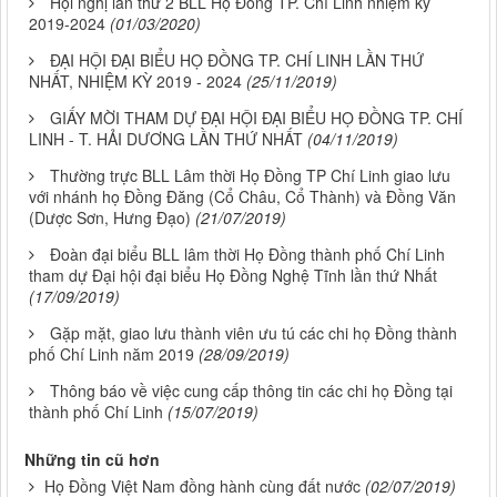
Hội nghị lần thứ 2 BLL Họ Đồng TP. Chí Linh nhiệm kỳ
2019-2024
(01/03/2020)
ĐẠI HỘI ĐẠI BIỂU HỌ ĐỒNG TP. CHÍ LINH LẦN THỨ
NHẤT, NHIỆM KỲ 2019 - 2024
(25/11/2019)
GIẤY MỜI THAM DỰ ĐẠI HỘI ĐẠI BIỂU HỌ ĐỒNG TP. CHÍ
LINH - T. HẢI DƯƠNG LẦN THỨ NHẤT
(04/11/2019)
Thường trực BLL Lâm thời Họ Đồng TP Chí Linh giao lưu
với nhánh họ Đồng Đăng (Cổ Châu, Cổ Thành) và Đồng Văn
(Dược Sơn, Hưng Đạo)
(21/07/2019)
Đoàn đại biểu BLL lâm thời Họ Đồng thành phố Chí Linh
tham dự Đại hội đại biểu Họ Đồng Nghệ Tĩnh lần thứ Nhất
(17/09/2019)
Gặp mặt, giao lưu thành viên ưu tú các chi họ Đồng thành
phố Chí Linh năm 2019
(28/09/2019)
Thông báo về việc cung cấp thông tin các chi họ Đồng tại
thành phố Chí Linh
(15/07/2019)
Những tin cũ hơn
Họ Đồng Việt Nam đồng hành cùng đất nước
(02/07/2019)