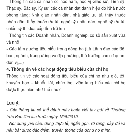
- Thông tin các cá nhân có học hàm, học vị Giáo sư, Tiến sỹ,
Thạc sỹ, Bác sỹ, Kỹ sư’ các cá nhân đạt danh hiệu do Nhà nước
phong tặng: Nhà giáo nhân dân, nhà giáo ưu tú, thầy thuốc
nhân dân, thầy thuốc ưu tú, nghệ sỹ nhân dân, nghệ sỹ ưu tú,
chiến sỹ thi đua cấp tỉnh trở lên
- Thông tin các Doanh nhân, Doanh nghiệp, cơ sở sản xuất vừa
và nhỏ
- Các tấm gương tiêu biểu trong dòng họ (Là Lãnh đạo các Bộ,
ban, ngành, trung ương và địa phương, thủ trưởng các cơ quan,
đơn vị,...)
4. Thông tin về các hoạt động tiêu biểu của chi họ
Thông tin về các hoạt động tiêu biểu của chi họ như giỗ, tết,
khuyến học – khuến tài, chúc thọ, việc tang hiếu của chi họ
được thực hiện như thế nào?
Lưu ý:
-
Các thông tin có thể đánh máy hoặc viết tay gửi về Thường
trực Ban liên lạc trước ngày 15/8/2019.
- Nội dung yêu cầu: đúng thực tế, ngắn gọn, rõ ràng, đầy đủ và
nêu bật được đặc điểm, truyền thống của dòng họ mình.