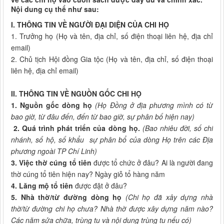
Nội dung cụ thể như sau:
I. THÔNG TIN VỀ NGƯỜI ĐẠI DIỆN CỦA CHI HỌ
1. Trưởng họ (Họ và tên, địa chỉ, số điện thoại liên hệ, địa chỉ
email)
2. Chủ tịch Hội đồng Gia tộc (Họ và tên, địa chỉ, số điện thoại
liên hệ, địa chỉ email)
II. THÔNG TIN VỀ NGUỒN GỐC CHI HỌ
1. Nguồn gốc dòng họ
(Họ Đồng ở địa phương mình có từ
bao giờ, từ đâu đến, đến từ bao giờ, sự phân bố hiện nay)
2. Quá trình phát triển của dòng họ.
(Bao nhiêu đời, số chi
nhánh, số hộ, số khẩu sự phân bổ của dòng Họ trên các Địa
phương ngoài TP Chí Linh)
3. Việc thờ cúng tổ tiên
được tổ chức ở đâu? Ai là người đang
thờ cúng tổ tiên hiện nay? Ngày giỗ tổ hàng năm
4. Lăng mộ tổ tiên
được đặt ở đâu?
5. Nhà thờ/từ đường dòng họ
(Chi họ đã xây dựng nhà
thờ/từ đường chi họ chưa? Nhà thờ được xây dựng năm nào?
Các năm sửa chữa, trùng tu và nội dung trùng tu nếu có)