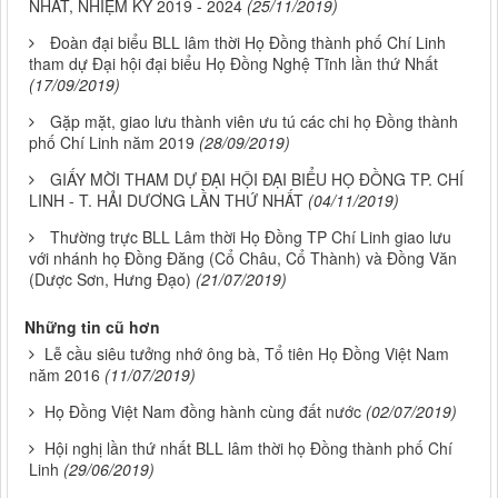
NHẤT, NHIỆM KỲ 2019 - 2024
(25/11/2019)
Đoàn đại biểu BLL lâm thời Họ Đồng thành phố Chí Linh
tham dự Đại hội đại biểu Họ Đồng Nghệ Tĩnh lần thứ Nhất
(17/09/2019)
Gặp mặt, giao lưu thành viên ưu tú các chi họ Đồng thành
phố Chí Linh năm 2019
(28/09/2019)
GIẤY MỜI THAM DỰ ĐẠI HỘI ĐẠI BIỂU HỌ ĐỒNG TP. CHÍ
LINH - T. HẢI DƯƠNG LẦN THỨ NHẤT
(04/11/2019)
Thường trực BLL Lâm thời Họ Đồng TP Chí Linh giao lưu
với nhánh họ Đồng Đăng (Cổ Châu, Cổ Thành) và Đồng Văn
(Dược Sơn, Hưng Đạo)
(21/07/2019)
Những tin cũ hơn
Lễ cầu siêu tưởng nhớ ông bà, Tổ tiên Họ Đồng Việt Nam
năm 2016
(11/07/2019)
Họ Đồng Việt Nam đồng hành cùng đất nước
(02/07/2019)
Hội nghị lần thứ nhất BLL lâm thời họ Đồng thành phố Chí
Linh
(29/06/2019)