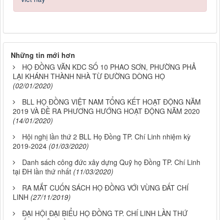
Những tin mới hơn
HỌ ĐỒNG VĂN KDC SỐ 10 PHAO SƠN, PHƯỜNG PHẢ
LẠI KHÁNH THÀNH NHÀ TỪ ĐƯỜNG DÒNG HỌ
(02/01/2020)
BLL HỌ ĐỒNG VIỆT NAM TỔNG KẾT HOẠT ĐỘNG NĂM
2019 VÀ ĐỀ RA PHƯƠNG HƯỚNG HOẠT ĐỘNG NĂM 2020
(14/01/2020)
Hội nghị lần thứ 2 BLL Họ Đồng TP. Chí Linh nhiệm kỳ
2019-2024
(01/03/2020)
Danh sách công đức xây dựng Quỹ họ Đồng TP. Chí Linh
tại ĐH lần thứ nhất
(11/03/2020)
RA MẮT CUỐN SÁCH HỌ ĐỒNG VỚI VÙNG ĐẤT CHÍ
LINH
(27/11/2019)
ĐẠI HỘI ĐẠI BIỂU HỌ ĐỒNG TP. CHÍ LINH LẦN THỨ