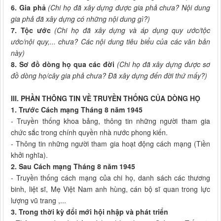
6. Gia phả
(Chi họ đã xây dựng được gia phả chưa? Nội dung
gia phả đã xây dựng có những nội dung gì?)
7. Tộc ước
(Chi họ đã xây dựng và áp dụng quy ước/tộc
ước/nội quy,... chưa? Các nội dung tiêu biểu của các văn bản
này)
8. Sơ đồ dòng họ qua các đời
(Chi họ đã xây dựng được sơ
đồ dòng họ/cây gia phả chưa? Đã xây dựng đến đời thứ mấy?)
III. PHẦN THÔNG TIN VỀ TRUYỀN THỐNG CỦA DÒNG HỌ
1. Trước Cách mạng Tháng 8 năm 1945
- Truyền thống khoa bảng, thông tin những người tham gia
chức sắc trong chính quyền nhà nước phong kiến.
- Thông tin những người tham gia hoạt động cách mạng (Tiền
khởi nghĩa).
2. Sau Cách mạng Tháng 8 năm 1945
- Truyền thống cách mạng của chi họ, danh sách các thương
binh, liệt sĩ, Mẹ Việt Nam anh hùng, cán bộ sĩ quan trong lực
lượng vũ trang ,...
3. Trong thời kỳ đổi mới hội nhập và phát triển