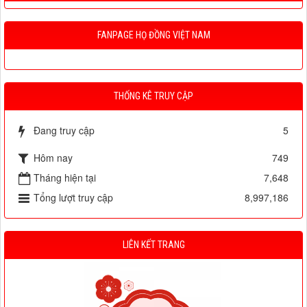
FANPAGE HỌ ĐỒNG VIỆT NAM
THỐNG KÊ TRUY CẬP
Đang truy cập
5
Hôm nay
749
Tháng hiện tại
7,648
Tổng lượt truy cập
8,997,186
LIÊN KẾT TRANG