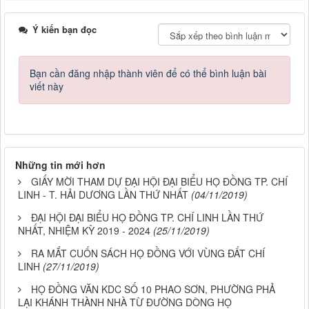
Ý kiến bạn đọc
Bạn cần đăng nhập thành viên để có thể bình luận bài
viết này
Những tin mới hơn
GIẤY MỜI THAM DỰ ĐẠI HỘI ĐẠI BIỂU HỌ ĐỒNG TP. CHÍ
LINH - T. HẢI DƯƠNG LẦN THỨ NHẤT
(04/11/2019)
ĐẠI HỘI ĐẠI BIỂU HỌ ĐỒNG TP. CHÍ LINH LẦN THỨ
NHẤT, NHIỆM KỲ 2019 - 2024
(25/11/2019)
RA MẮT CUỐN SÁCH HỌ ĐỒNG VỚI VÙNG ĐẤT CHÍ
LINH
(27/11/2019)
HỌ ĐỒNG VĂN KDC SỐ 10 PHAO SƠN, PHƯỜNG PHẢ
LẠI KHÁNH THÀNH NHÀ TỪ ĐƯỜNG DÒNG HỌ