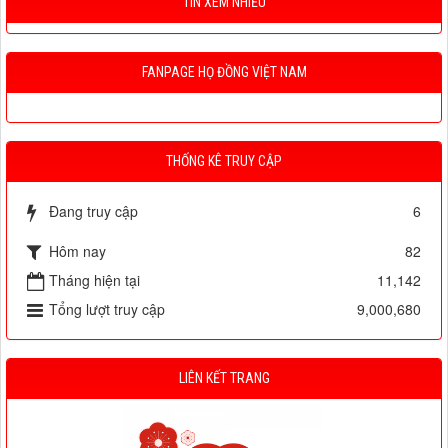
TIN XEM NHIỀU
FANPAGE HỌ ĐỒNG VIỆT NAM
THỐNG KÊ TRUY CẬP
Đang truy cập
6
Hôm nay
82
Tháng hiện tại
11,142
Tổng lượt truy cập
9,000,680
LIÊN KẾT TRANG