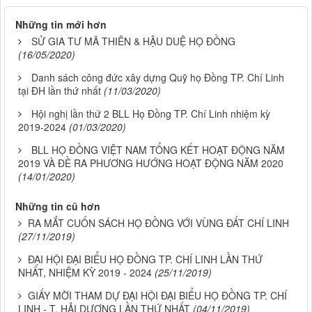
Những tin mới hơn
SỬ GIA TƯ MÃ THIÊN & HẬU DUỆ HỌ ĐỒNG
(16/05/2020)
Danh sách công đức xây dựng Quỹ họ Đồng TP. Chí Linh
tại ĐH lần thứ nhất
(11/03/2020)
Hội nghị lần thứ 2 BLL Họ Đồng TP. Chí Linh nhiệm kỳ
2019-2024
(01/03/2020)
BLL HỌ ĐỒNG VIỆT NAM TỔNG KẾT HOẠT ĐỘNG NĂM
2019 VÀ ĐỀ RA PHƯƠNG HƯỚNG HOẠT ĐỘNG NĂM 2020
(14/01/2020)
Những tin cũ hơn
RA MẮT CUỐN SÁCH HỌ ĐỒNG VỚI VÙNG ĐẤT CHÍ LINH
(27/11/2019)
ĐẠI HỘI ĐẠI BIỂU HỌ ĐỒNG TP. CHÍ LINH LẦN THỨ
NHẤT, NHIỆM KỲ 2019 - 2024
(25/11/2019)
GIẤY MỜI THAM DỰ ĐẠI HỘI ĐẠI BIỂU HỌ ĐỒNG TP. CHÍ
LINH - T. HẢI DƯƠNG LẦN THỨ NHẤT
(04/11/2019)