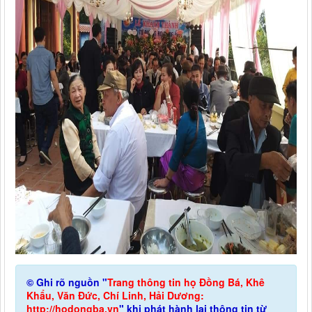
© Ghi rõ nguồn "
Trang thông tin họ Đồng Bá, Khê
Khẩu, Văn Đức, Chí Linh, Hải Dương:
http://hodongba.vn
" khi phát hành lại thông tin từ