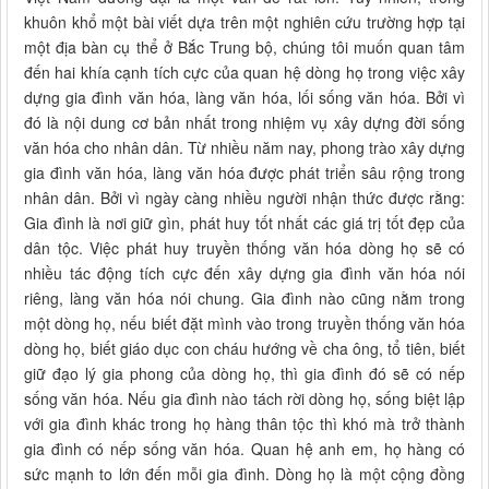
khuôn khổ một bài viết dựa trên một nghiên cứu trường hợp tại
một địa bàn cụ thể ở Bắc Trung bộ, chúng tôi muốn quan tâm
đến hai khía cạnh tích cực của quan hệ dòng họ trong việc xây
dựng gia đình văn hóa, làng văn hóa, lối sống văn hóa. Bởi vì
đó là nội dung cơ bản nhất trong nhiệm vụ xây dựng đời sống
văn hóa cho nhân dân. Từ nhiều năm nay, phong trào xây dựng
gia đình văn hóa, làng văn hóa được phát triển sâu rộng trong
nhân dân. Bởi vì ngày càng nhiều người nhận thức được rằng:
Gia đình là nơi giữ gìn, phát huy tốt nhất các giá trị tốt đẹp của
dân tộc. Việc phát huy truyền thống văn hóa dòng họ sẽ có
nhiều tác động tích cực đến xây dựng gia đình văn hóa nói
riêng, làng văn hóa nói chung. Gia đình nào cũng nằm trong
một dòng họ, nếu biết đặt mình vào trong truyền thống văn hóa
dòng họ, biết giáo dục con cháu hướng về cha ông, tổ tiên, biết
giữ đạo lý gia phong của dòng họ, thì gia đình đó sẽ có nếp
sống văn hóa. Nếu gia đình nào tách rời dòng họ, sống biệt lập
với gia đình khác trong họ hàng thân tộc thì khó mà trở thành
gia đình có nếp sống văn hóa. Quan hệ anh em, họ hàng có
sức mạnh to lớn đến mỗi gia đình. Dòng họ là một cộng đồng