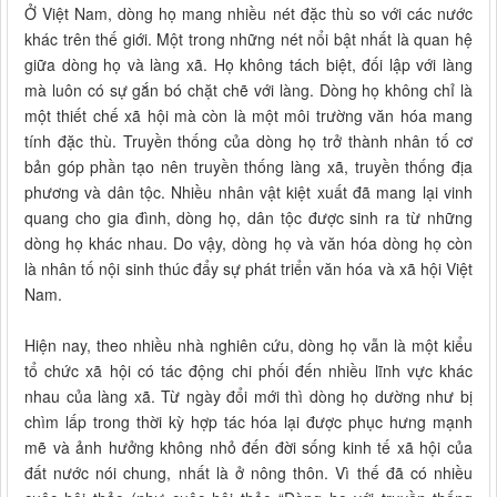
Ở Việt Nam, dòng họ mang nhiều nét đặc thù so với các nước
khác trên thế giới. Một trong những nét nổi bật nhất là quan hệ
giữa dòng họ và làng xã. Họ không tách biệt, đối lập với làng
mà luôn có sự gắn bó chặt chẽ với làng. Dòng họ không chỉ là
một thiết chế xã hội mà còn là một môi trường văn hóa mang
tính đặc thù. Truyền thống của dòng họ trở thành nhân tố cơ
bản góp phần tạo nên truyền thống làng xã, truyền thống địa
phương và dân tộc. Nhiều nhân vật kiệt xuất đã mang lại vinh
quang cho gia đình, dòng họ, dân tộc được sinh ra từ những
dòng họ khác nhau. Do vậy, dòng họ và văn hóa dòng họ còn
là nhân tố nội sinh thúc đẩy sự phát triển văn hóa và xã hội Việt
Nam.
Hiện nay, theo nhiều nhà nghiên cứu, dòng họ vẫn là một kiểu
tổ chức xã hội có tác động chi phối đến nhiều lĩnh vực khác
nhau của làng xã. Từ ngày đổi mới thì dòng họ dường như bị
chìm lấp trong thời kỳ hợp tác hóa lại được phục hưng mạnh
mẽ và ảnh hưởng không nhỏ đến đời sống kinh tế xã hội của
đất nước nói chung, nhất là ở nông thôn. Vì thế đã có nhiều