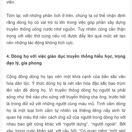
viên.
Tóm lại, với những phân tích ở trên, chúng ta có thể nhận định
rằng dòng họ có vai trò to lớn trong việc góp phần xây dựng
truyền thống uống nước nhớ nguồn. Tuy nhiên cũng cần thận
trọng với việc thờ cúng nếu nó được đẩy lên quá mức sẽ tạo
nên những tác động không tích cực.
4. Dòng họ với việc giáo dục truyền thống hiếu học, trọng
đạo lý, gia phong
Cộng đồng dòng họ tạo nên một khía cạnh của bản sắc văn
hóa dân tộc. Ý thức dòng họ là nét văn hóa đặc sắc bao trùm
lên vấn đề dòng họ. Vì truyền thống dòng họ người ta phải
sống như thế nào cho xứng với truyền thống cha ông, trước hết
là trong đối xử với những người cùng máu mủ. Tình cảm dòng
họ là một loại tình cảm tự nhiên và thiêng liêng nảy sinh từ
quan hệ máu thịt nên cách ứng xử của người trong dòng họ với
nhau bao giờ cũng khác với “người dưng”, “người ngoài”. Bởi
vậy, trong cuộc khảo sát, với câu hỏi: “Có quan niệm “một giọt