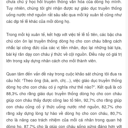
chưa chú ý học hỏi truyền thống văn hóa của dòng họ mình.
Tuy nhiên, chúng tôi ghi nhận được sự giáo dục truyền thống
uống nước nhớ nguồn rất sâu sắc qua mỗi kỳ xuân tế cũng như
các dịp tế lễ khác của mỗi dòng họ.
Trong mỗi kỳ xuân tế, kết hợp với việc tế lễ tổ tiên, các bậc cha
chú còn ôn lại truyền thống dòng họ cho con cháu bằng cách
nhắc lại công đức của các vị tiền nhân, đọc lại những bài tựa,
bài ký răn dạy con cháu ý thức về cội nguồn. Điều này có giá trị
lớn trong xây dựng nhân cách cho mỗi thành viên.
Quan tâm đến vấn đề này trong cuộc khảo sát chúng tôi đua ra
câu hỏi: “Theo ông (bà, anh, chị…), việc giáo dục truyền thống
dòng họ cho con cháu có ý nghĩa như thế nào?”. Kết quả là có
88,3% cho rằng giáo dục truyền thống dòng họ cho con cháu
giúp con cháu thấy được công lao tổ tiên, 92,7% cho rằng giúp
con cháu củng cố ý thức uống nước nhớ nguồn, 82,7% cho
rằng xây dựng lòng tự hào về dòng họ cho con cháu, 80,7%
cho là nâng cao trách nhiệm của mỗi cá nhân trong quan hệ
dòng họ, 87,7% cho là giúp con cháu sống xứng đáng hơn với