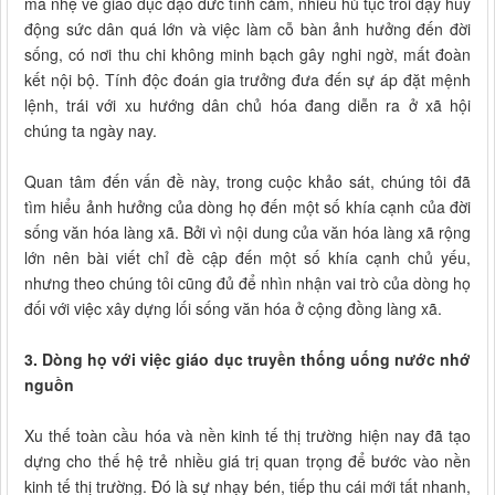
mà nhẹ về giáo dục đạo đức tình cảm, nhiều hủ tục trỗi dậy huy
động sức dân quá lớn và việc làm cỗ bàn ảnh hưởng đến đời
sống, có nơi thu chi không minh bạch gây nghi ngờ, mất đoàn
kết nội bộ. Tính độc đoán gia trưởng đưa đến sự áp đặt mệnh
lệnh, trái với xu hướng dân chủ hóa đang diễn ra ở xã hội
chúng ta ngày nay.
Quan tâm đến vấn đề này, trong cuộc khảo sát, chúng tôi đã
tìm hiểu ảnh hưởng của dòng họ đến một số khía cạnh của đời
sống văn hóa làng xã. Bởi vì nội dung của văn hóa làng xã rộng
lớn nên bài viết chỉ đề cập đến một số khía cạnh chủ yếu,
nhưng theo chúng tôi cũng đủ để nhìn nhận vai trò của dòng họ
đối với việc xây dựng lối sống văn hóa ở cộng đồng làng xã.
3. Dòng họ với việc giáo dục truyền thống uống nước nhớ
nguồn
Xu thế toàn cầu hóa và nền kinh tế thị trường hiện nay đã tạo
dựng cho thế hệ trẻ nhiều giá trị quan trọng để bước vào nền
kinh tế thị trường. Đó là sự nhạy bén, tiếp thu cái mới tất nhanh,