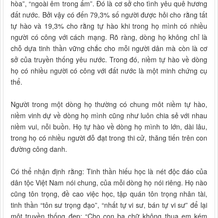
hòa”, “ngoài êm trong ấm”. Đó là cơ sở cho tình yêu quê hương
đất nước. Bởi vậy có đến 79,3% số người được hỏi cho rằng tất
tự hào và 19,3% cho rằng tự hào khi trong họ mình có nhiều
người có công với cách mạng. Rõ ràng, dòng họ không chỉ là
chỗ dựa tinh thần vững chắc cho mỗi người dân mà còn là cơ
sở của truyền thống yêu nước. Trong đó, niềm tự hào về dòng
họ có nhiều người có công với đất nước là một minh chứng cụ
thể.
Người trong một dòng họ thường có chung môt niềm tự hào,
niềm vinh dự về dòng họ mình cũng như luôn chia sẻ với nhau
niềm vui, nỗi buồn. Họ tự hào về dòng họ mình to lớn, dài lâu,
trong họ có nhiều người đỗ đạt trong thi cử, thăng tiến trên con
đường công danh.
Có thể nhận định rằng: Tinh thần hiếu học là nét độc đáo của
dân tộc Việt Nam nói chung, của mỗi dòng họ nói riêng. Họ nào
cũng tôn trọng, đề cao việc học, tập quán tôn trọng nhân tài,
tinh thần “tôn sư trọng đạo”, “nhất tự vi sư, bán tự vi sư” để lại
một truyền thống đẹp: “Cho con ba chữ không thua em kém