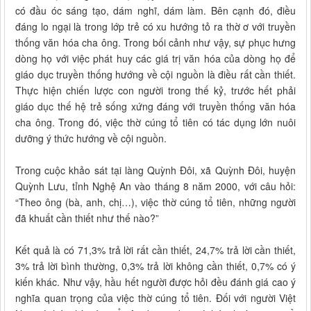
có đầu óc sáng tạo, dám nghĩ, dám làm. Bên cạnh đó, điều
đáng lo ngại là trong lớp trẻ có xu hướng tỏ ra thờ ơ với truyền
thống văn hóa cha ông. Trong bối cảnh như vậy, sự phục hưng
dòng họ với việc phát huy các giá trị văn hóa của dòng họ để
giáo dục truyền thống hướng về cội nguồn là điều rất cần thiết.
Thực hiện chiến lược con người trong thế kỷ, trước hết phải
giáo dục thế hệ trẻ sống xứng đáng với truyền thống văn hóa
cha ông. Trong đó, việc thờ cúng tổ tiên có tác dụng lớn nuôi
dưỡng ý thức hướng về cội nguồn.
Trong cuộc khảo sát tại làng Quỳnh Đôi, xã Quỳnh Đôi, huyện
Quỳnh Lưu, tỉnh Nghệ An vào tháng 8 năm 2000, với câu hỏi:
“Theo ông (bà, anh, chị…), việc thờ cúng tổ tiên, những người
đã khuất cần thiết như thế nào?”
Kết quả là có 71,3% trả lời rất cần thiết, 24,7% trả lời cần thiết,
3% trả lời bình thường, 0,3% trả lời không cần thiết, 0,7% có ý
kiến khác. Như vậy, hầu hết người được hỏi đều đánh giá cao ý
nghĩa quan trọng của việc thờ cúng tổ tiên. Đối với người Việt