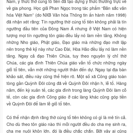
Nam, ý thức thờ cúng tổ tiên đã tạo dựng ý thức thường trực về
về gia phong. Học giả Phan Ngọc trong tác phẩm “Bản sắc văn
hóa Việt Nam” (do NXB Văn hóa Thông tin ấn hành năm 1998)
đã nhận xét rằng: Tín ngưỡng thờ cúng tổ tiên không phải là tín
ngưỡng đầu tiên của Đông Nam Á nhưng ở Việt Nam có hiện
tượng mọi tín ngưỡng tôn giáo đều lấy nó làm nền tảng. Không
những Nho giáo, Phật giáo, Đạo giáo mà những đạo mới lập
nên trong thê kỷ này như Cao Đài, Hòa Hảo đều lấy nó làm nền
tảng. Ngay cả đạo Thiên Chúa, tuy theo nguyên lý chỉ thờ
Chúa, các gia đình Thiên Chúa giáo vẫn tổ chức những ngày
giỗ tổ tiên, vẫn mời những người thân đến dự. Ngay tại địa bàn
khảo sát, điều này cũng thể hiện rõ. Một số xã Công giáo toàn
tòng gần Quỳnh Đôi cũng đã về Quỳnh Đôi nhận h, lễ tổ. Hàng
năm, đến kỳ xuân tế, các gia đình trong làng Quỳnh Đôi làm cỗ
tế, còn các gia đình Công giáo ở các làng khác cũng góp tiền
về Quỳnh Đôi để làm lễ giỗ tổ tiên.
Có thể nhận định rằng thờ cúng tổ tiên không có gì là mê tín cả.
Cho dù theo tôn giáo nào thì mỗi người đều do cha mẹ sinh ra,
cha mẹ nuôi khôn lớn, đó là điều chắc chắn. Bởi vậy ai cũng