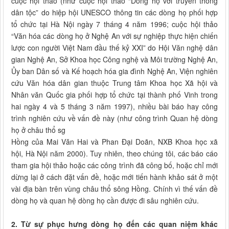
cuộc hội thảo (như cuộc hội thảo “Dòng họ với truyền thống
dân tộc” do hiệp hội UNESCO thông tin các dòng họ phối hợp
tổ chức tại Hà Nội ngày 7 tháng 4 năm 1996; cuộc hội thảo
“Văn hóa các dòng họ ở Nghệ An với sự nghiệp thực hiện chiến
lược con người Việt Nam đầu thế kỷ XXI” do Hội Văn nghệ dân
gian Nghệ An, Sở Khoa học Công nghệ và Môi trường Nghệ An,
Ủy ban Dân số và Kế hoạch hóa gia đình Nghệ An, Viện nghiên
cứu Văn hóa dân gian thuộc Trung tâm Khoa học Xã hội và
Nhân văn Quốc gia phối hợp tổ chức tại thành phố Vinh trong
hai ngày 4 và 5 tháng 3 năm 1997), nhiều bài báo hay công
trình nghiên cứu về vấn đề này (như công trình Quan hệ dòng
họ ở châu thổ sg
Hồng của Mai Văn Hai và Phan Đại Doãn, NXB Khoa học xã
hội, Hà Nội năm 2000). Tuy nhiên, theo chúng tôi, các báo cáo
tham gia hội thảo hoặc các công trình đã công bố, hoặc chỉ mới
dừng lại ở cách đặt vấn đề, hoặc mới tiến hành khảo sát ở một
vài địa bàn trên vùng châu thổ sông Hồng. Chính vì thế vấn đề
dòng họ và quan hệ dòng họ cần được đi sâu nghiên cứu.
2. Từ sự phục hưng dòng họ đến các quan niệm khác