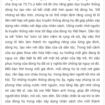
cha ông và 73,7% ý kiến trả lời cho rằng giáo dục truyền thống
dòng họ tạo nên cố kết chặt chẽ hơn quan hệ dòng họ. Với
những số liệu trên, chúng ta có thể nhận định rằng cúng tế tổ
tiên kết hợp với giáo dục truyền thống dòng họ đã góp phần xây
dựng nên nhiều nét đẹp của nhân cách. Uống nước nhớ nguồn
là truyền thống văn hóa tốt đẹp của dòng họ Việt Nam. Dân tộc
ta với “trăm họ” luôn có tâm niệm lá rụng về cội, lấy việc thờ
cúng tổ tiên làm thành tín ngưỡng riêng của từng gia đình,
dòng họ, tạo nên nét độc đáo của cả dân tộc. Trong bối cảnh
của sự giao thoa văn hóa hiện nay, xu hướng mất gốc đang là
nguy cơ, đặc biệt là đối với một bộ phận của lớp trẻ, thì việc
phục hưng của dòng họ đã có ý nghĩa lớn chống lại nguy cơ đó.
Mỗi bàn thờ trong mỗi gia đình, mỗi dòng họ là một nơi giáo
dục, răn dạy con cháu trong họ, trong làng làm người tốt cho xã
hội. Từ những truyền thống dòng họ ấy, ngày nay chúng ta có
phong trào uống nước nhớ nguồn, mọi tầng lớp ghi nhớ công
ơn các liệt sĩ, các bà mẹ Việt Nam anh hùng, giúp đỡ những
người khó khăn, mồ côi, neo đơn. Đó chắc chắn là vai trò to lớn
của dòng họ trong việc xây dựng nhân cách cho mỗi thành