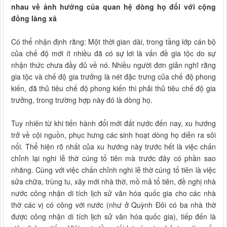
nhau về ảnh hưởng của quan hệ dòng họ đối với cộng
đồng làng xã
Có thể nhận định rằng: Một thời gian dài, trong tầng lớp cán bộ
của chế độ mới ít nhiều đã có sự lơi là vấn đề gia tộc do sự
nhận thức chưa đầy đủ về nó. Nhiều người đơn giản nghĩ rằng
gia tộc và chế độ gia trưởng là nét đặc trưng của chế độ phong
kiến, đã thủ tiêu chế độ phong kiến thì phải thủ tiêu chế độ gia
trưởng, trong trường hợp này đó là dòng họ.
Tuy nhiên từ khi tiến hành đổi mới đất nước đến nay, xu hướng
trở về cội nguồn, phục hưng các sinh hoạt dòng họ diễn ra sôi
nổi. Thể hiện rõ nhất của xu hướng này trước hết là việc chấn
chỉnh lại nghi lễ thờ cúng tổ tiên mà trước đây có phần sao
nhãng. Cùng với việc chấn chỉnh nghi lễ thờ cúng tổ tiên là việc
sửa chữa, trùng tu, xây mới nhà thờ, mồ mả tổ tiên, đề nghị nhà
nước công nhận di tích lịch sử văn hóa quốc gia cho các nhà
thờ các vị có công với nước (như ở Quỳnh Đôi có ba nhà thờ
được công nhận di tích lịch sử văn hóa quốc gia), tiếp đến là