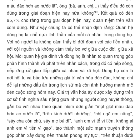
máu đào hơn ao nước lã”, ông (bà, anh, chị…) thấy điều đó còn
đúng trong giai đoạn hiện nay nữa không?”. Kết quả có đến
95,7% cho rằng trong giai đoạn hiện nay, quan niệm trên vẫn
còm đúng. Như vậy chúng ta có thể nhận định rằng: Quan hệ
dòng họ là chỗ dựa tinh thần của mỗi cá nhân trong dòng họ.
Với nó người ta không cảm thấy bị đứt đoạn với các tiền nhân,
với cội nguồn và không cảm thấy bơ vơ giữa cuộc đời, giữa xã
hội. Mối quan hệ gia đình và dòng họ là nhân tố quan trọng góp
phần hình thành và phát triển nhân cách, trong đó có nếp sống,
nếp ứng xử giao tiếp giữa cá nhân và xã hội. Dòng họ còn là
nơi hội tụ và bảo lưu những giá trị văn hóa độc đáo, không chỉ
để lại những dấu ấn trong lịch sử mà còn ảnh hưởng mạnh mẽ
đến cuộc sống hôm nay. Giá trị văn hóa ấy được xây dựng trên
cơ sở tình nghĩa sâu nặng giữa những người cùng huyết thống,
gắn bó với nhau theo quan niệm đơn giản “một giọt máu đào
hơn ao nước lã”, “trên kính dưới nhường”, “chị ngã em nâng”,
“sảy cha còn chú, sảy mẹ bú dì”, “anh em vì tổ vì tiên, không ai
anh em vì tiền vì gạo”, tạo thành một sức mạnh truyền thống
góp phần xây dựng nên “thuần phong mỹ tục”, “trên thuận dưới