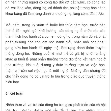
ghi tên những người có công lao đối với đất nước, có công lao
đối với làng xóm, dòng họ, có thành tích nổi bật trong học hành
khoa bảng đã làm rạng danh cho dòng họ, làng xóm, đất nước.
Mỗi năm, trong kỳ xuân tế hoặc kết thúc năm học, trước bàn
thờ tổ tiên nghi ngút khói hương, các dòng họ tổ chức báo cáo
thành tích học hành của con em dòng họ trong năm đó và phát
phần thưởng cho con em học hành giỏi, nhắc nhở con cháu
gắng sức học hành để ngày một làm rạng danh thêm truyền
thống dòng họ. Những buổi lễ như thế có giá trị to lớn chẳng
khác gì buổi lễ phát phần thưởng trong dịp tổng kết năm học ở
nhà trường. Nó nuôi dưỡng ý thức thường trực về việc học,
thậm chí còn coi việc học là một nghề. Những dẫn chứng đó
cho thấy dòng họ có vai trò to lớn trong giáo dục truyền thống
hiếu học.
5. Kết luận
Nhận thức về vai trò của dòng họ trong sự phát triển của xã hội
Việt Nam đương đại là một vấn đề rất lớn. Tuy nhiên, trong