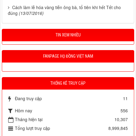
Cách làm lễ hóa vàng tiễn ông bà, tổ tiên khi hết Tết cho
đúng
(13/07/2016)
TIN XEM NHIỀU
FANPAGE HỌ ĐỒNG VIỆT NAM
THỐNG KÊ TRUY CẬP
Đang truy cập
11
Hôm nay
556
Tháng hiện tại
10,307
Tổng lượt truy cập
8,999,845