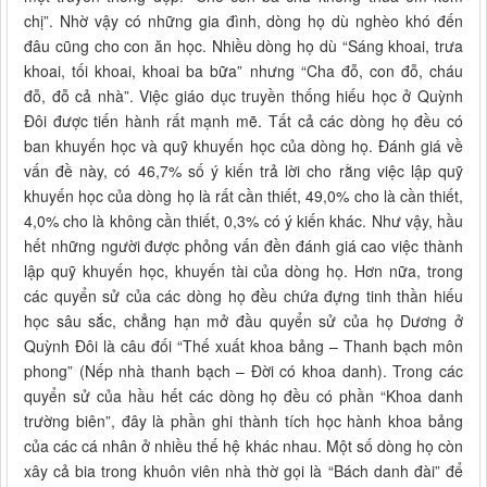
chị”. Nhờ vậy có những gia đình, dòng họ dù nghèo khó đến
đâu cũng cho con ăn học. Nhiều dòng họ dù “Sáng khoai, trưa
khoai, tối khoai, khoai ba bữa” nhưng “Cha đỗ, con đỗ, cháu
đỗ, đỗ cả nhà”. Việc giáo dục truyền thống hiếu học ở Quỳnh
Đôi được tiến hành rất mạnh mẽ. Tất cả các dòng họ đều có
ban khuyến học và quỹ khuyến học của dòng họ. Đánh giá về
vấn đề này, có 46,7% số ý kiến trả lời cho rằng việc lập quỹ
khuyến học của dòng họ là rất cần thiết, 49,0% cho là cần thiết,
4,0% cho là không cần thiết, 0,3% có ý kiến khác. Như vậy, hầu
hết những người được phỏng vấn đền đánh giá cao việc thành
lập quỹ khuyến học, khuyến tài của dòng họ. Hơn nữa, trong
các quyển sử của các dòng họ đều chứa đựng tinh thần hiếu
học sâu sắc, chẳng hạn mở đầu quyển sử của họ Dương ở
Quỳnh Đôi là câu đối “Thế xuất khoa bảng – Thanh bạch môn
phong” (Nếp nhà thanh bạch – Đời có khoa danh). Trong các
quyển sử của hầu hết các dòng họ đều có phần “Khoa danh
trường biên”, đây là phần ghi thành tích học hành khoa bảng
của các cá nhân ở nhiều thế hệ khác nhau. Một số dòng họ còn
xây cả bia trong khuôn viên nhà thờ gọi là “Bách danh đài” để