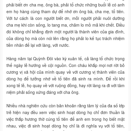
phải biết ơn cha mẹ, ông bà, phải tổ chức những buổi lễ có anh
em họ hàng cùng tham dự để nhớ ơn ông bà, cha mẹ, tổ tiên.
Với tư cách là con người biết ơn, mỗi người phải nuôi dưỡng
cha mẹ khi còn sống, lo tang ma, chăm lo mồ mả khi chết. Điều
đó không chỉ khẳng định một người là thành viên của gia đình,
của dòng họ mà còn nói lên rằng họ phải lo kế tục trách nhiệm
tiền nhân để lại với làng, với nước.
Hàng năm tại Quỳnh Đôi vào kỳ xuân tế, cả làng tổ chức trọng
thể ngày lễ hướng về cội nguồn. Con cháu khắp mọi nơi rời bỏ
cương vị xã hội của mình quay về với cương vị thành viên của
dòng họ để tưởng nhớ về tổ tiên đã sinh ra mình. Để rồi khi
xong tế lễ, họ quay về với ruộng đồng, hay rời làng ra đi với tâm
niệm phải sống xứng đáng với cha ông.
Nhiều nhà nghiên cứu còn băn khoăn rằng tâm lý của đa số lớp
trẻ hiện nay đều xem việc sinh hoạt dòng họ chỉ đơn thuần là
việc thắp hương thờ cúng tổ tiên để anh em trong họ biết mặt
nhau, việc đi sinh hoạt dòng họ chỉ là đi nghĩa vụ với tổ tiên,