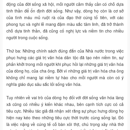
động của đời sống xã hội, mỗi người cảm thấy cần có chỗ dựa
tinh thần để ổn định đời sống. Như vậy, dòng họ còn là cơ sở
của tình máu mủ ruột rà của đạo thờ cúng tổ tiên, với các
phong tục và nghi lễ mang đậm màu sắc tâm linh, đã trở thành
chỗ dựa tinh thần, đã củng cố nghị lực và niềm tin cho nhiều
người trong cuộc sống.
Thứ ba: Những chính sách đúng đắn của Nhà nước trong việc
phục hưng các giá trị văn hóa dân tộc đã tạo nên niềm tin, sự
phấn khởi trong mỗi người khi phục hồi lại những giá trị văn hóa
của dòng họ, của cha ông. Bởi vì những giá trị văn hóa cha ông
không chỉ mang lại niềm tự hào cho mỗi người mà còn có ý
nghĩa giáo dục sâu sắc lối sống văn hóa.
Tuy nhiên về vai trò của dòng họ đối với đời sống văn hóa làng
xã cũng có nhiều ý kiến khác nhau, bên cạnh tích cực có cả
tiêu cực. Nhiều tác giả đã nhận xét rằng sự phục hưng dòng họ
hiện nay kéo theo những tiêu cực thời trước cùng sống lại. Đó
là việc nặng về cúng tế cỗ bàn xôi thịt, chú trọng xây nhà thờ