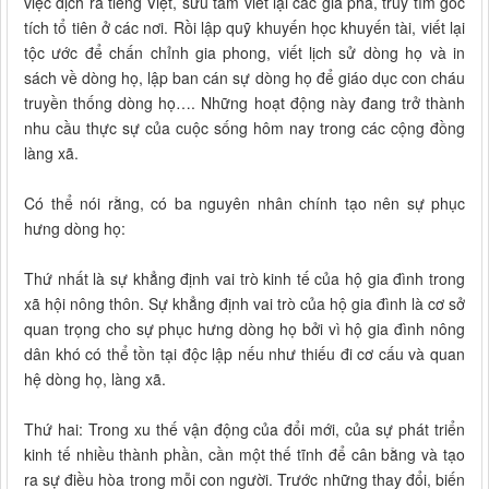
việc dịch ra tiếng Việt, sưu tầm viết lại các gia phả, truy tìm gốc
tích tổ tiên ở các nơi. Rồi lập quỹ khuyến học khuyến tài, viết lại
tộc ước để chấn chỉnh gia phong, viết lịch sử dòng họ và in
sách về dòng họ, lập ban cán sự dòng họ để giáo dục con cháu
truyền thống dòng họ…. Những hoạt động này đang trở thành
nhu cầu thực sự của cuộc sống hôm nay trong các cộng đồng
làng xã.
Có thể nói rằng, có ba nguyên nhân chính tạo nên sự phục
hưng dòng họ:
Thứ nhất là sự khẳng định vai trò kinh tế của hộ gia đình trong
xã hội nông thôn. Sự khẳng định vai trò của hộ gia đình là cơ sở
quan trọng cho sự phục hưng dòng họ bởi vì hộ gia đình nông
dân khó có thể tồn tại độc lập nếu như thiếu đi cơ cấu và quan
hệ dòng họ, làng xã.
Thứ hai: Trong xu thế vận động của đổi mới, của sự phát triển
kinh tế nhiều thành phần, cần một thế tĩnh để cân bằng và tạo
ra sự điều hòa trong mỗi con người. Trước những thay đổi, biến