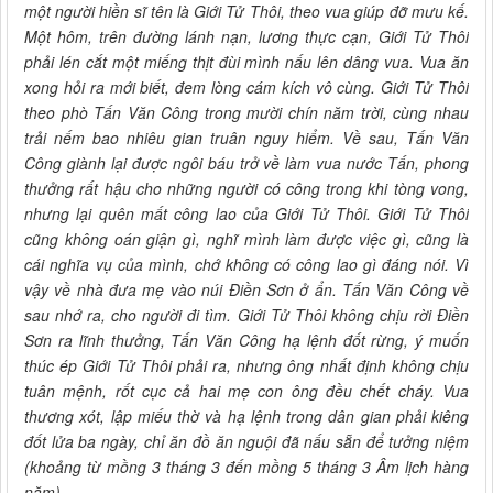
một người hiền sĩ tên là Giới Tử Thôi, theo vua giúp đỡ mưu kế.
Một hôm, trên đường lánh nạn, lương thực cạn, Giới Tử Thôi
phải lén cắt một miếng thịt đùi mình nấu lên dâng vua. Vua ăn
xong hỏi ra mới biết, đem lòng cám kích vô cùng. Giới Tử Thôi
theo phò Tấn Văn Công trong mười chín năm trời, cùng nhau
trải nếm bao nhiêu gian truân nguy hiểm. Về sau, Tấn Văn
Công giành lại được ngôi báu trở về làm vua nước Tấn, phong
thưởng rất hậu cho những người có công trong khi tòng vong,
nhưng lại quên mất công lao của Giới Tử Thôi. Giới Tử Thôi
cũng không oán giận gì, nghĩ mình làm được việc gì, cũng là
cái nghĩa vụ của mình, chớ không có công lao gì đáng nói. Vì
vậy về nhà đưa mẹ vào núi Điền Sơn ở ẩn. Tấn Văn Công về
sau nhớ ra, cho người đi tìm. Giới Tử Thôi không chịu rời Điền
Sơn ra lĩnh thưởng, Tấn Văn Công hạ lệnh đốt rừng, ý muốn
thúc ép Giới Tử Thôi phải ra, nhưng ông nhất định không chịu
tuân mệnh, rốt cục cả hai mẹ con ông đều chết cháy. Vua
thương xót, lập miếu thờ và hạ lệnh trong dân gian phải kiêng
đốt lửa ba ngày, chỉ ăn đồ ăn nguội đã nấu sẵn để tưởng niệm
(khoảng từ mồng 3 tháng 3 đến mồng 5 tháng 3 Âm lịch hàng
năm).