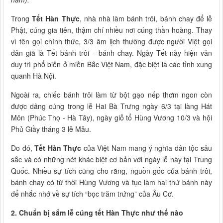
Trong
Tết Hàn Thực
, nhà nhà làm bánh trôi, bánh chay để lễ
Phật, cúng gia tiên, thậm chí nhiều nơi cúng thần hoàng. Thay
vì tên gọi chính thức, 3/3 âm lịch thường được người Việt gọi
dân giã là Tết bánh trôi – bánh chay. Ngày Tết này hiện vẫn
duy trì phổ biến ở miền Bắc Việt Nam, đặc biệt là các tỉnh xung
quanh Hà Nội.
Ngoài ra, chiếc bánh trôi làm từ bột gạo nếp thơm ngon còn
được dâng cúng trong lễ Hai Bà Trưng ngày 6/3 tại làng Hát
Môn (Phúc Thọ - Hà Tây), ngày giỗ tổ Hùng Vương 10/3 và hội
Phủ Giầy tháng 3 lễ Mẫu.
Do đó,
Tết Hàn Thực
của Việt Nam mang ý nghĩa dân tộc sâu
sắc và có những nét khác biệt cơ bản với ngày lễ này tại Trung
Quốc. Nhiều sự tích cũng cho rằng, nguồn gốc của bánh trôi,
bánh chay có từ thời Hùng Vương và tục làm hai thứ bánh này
để nhắc nhớ về sự tích “bọc trăm trứng” của Âu Cơ.
2. Chuẩn bị sắm lễ cúng tết Hàn Thực như thế nào