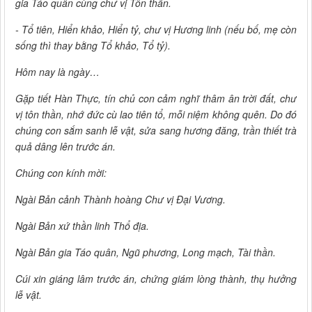
gia Táo quân cùng chư vị Tôn thần.
- Tổ tiên, Hiển khảo, Hiển tỷ, chư vị Hương linh (nếu bố, mẹ còn
sống thì thay bằng Tổ khảo, Tổ tỷ).
Hôm nay là ngày…
Gặp tiết Hàn Thực, tín chủ con cảm nghĩ thâm ân trời đất, chư
vị tôn thần, nhớ đức cù lao tiên tổ, mỗi niệm không quên. Do đó
chúng con sắm sanh lễ vật, sửa sang hương đăng, trần thiết trà
quả dâng lên trước án.
Chúng con kính mời:
Ngài Bản cảnh Thành hoàng Chư vị Đại Vương.
Ngài Bản xứ thần linh Thổ địa.
Ngài Bản gia Táo quân, Ngũ phương, Long mạch, Tài thần.
Cúi xin giáng lâm trước án, chứng giám lòng thành, thụ hưởng
lễ vật.