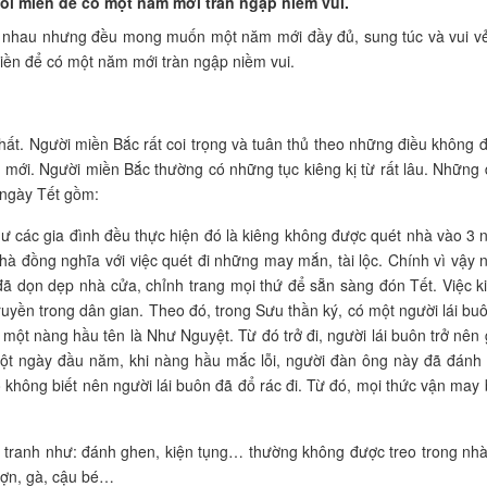
ỗi miền để có một năm mới tràn ngập niềm vui.
 nhau nhưng đều mong muốn một năm mới đầy đủ, sung túc và vui vẻ
iền để có một năm mới tràn ngập niềm vui.
hất. Người miền Bắc rất coi trọng và tuân thủ theo những điều không 
 mới. Người miền Bắc thường có những tục kiêng kị từ rất lâu. Những 
 ngày Tết gồm:
hư các gia đình đều thực hiện đó là kiêng không được quét nhà vào 3 
nhà đồng nghĩa với việc quét đi những may mắn, tài lộc. Chính vì vậy 
đã dọn dẹp nhà cửa, chỉnh trang mọi thứ để sẵn sàng đón Tết. Việc k
ruyền trong dân gian. Theo đó, trong Sưu thần ký, có một người lái buô
ột nàng hầu tên là Như Nguyệt. Từ đó trở đi, người lái buôn trở nên 
một ngày đầu năm, khi nàng hầu mắc lỗi, người đàn ông này đã đánh
không biết nên người lái buôn đã đổ rác đi. Từ đó, mọi thức vận may 
c tranh như: đánh ghen, kiện tụng… thường không được treo trong nhà
 lợn, gà, cậu bé…