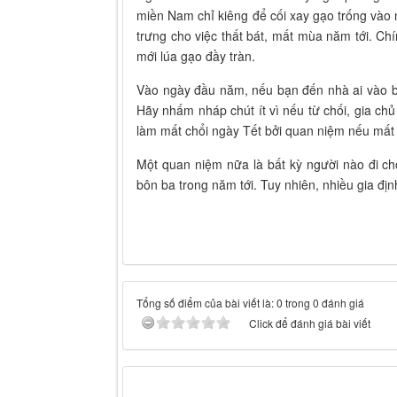
miền Nam chỉ kiêng để cối xay gạo trống vào
trưng cho việc thất bát, mất mùa năm tới. Ch
mới lúa gạo đầy tràn.
Vào ngày đầu năm, nếu bạn đến nhà ai vào bấ
Hãy nhấm nháp chút ít vì nếu từ chối, gia ch
làm mất chổi ngày Tết bởi quan niệm nếu mất n
Một quan niệm nữa là bất kỳ người nào đi chơ
bôn ba trong năm tới. Tuy nhiên, nhiều gia địn
Tổng số điểm của bài viết là: 0 trong 0 đánh giá
Click để đánh giá bài viết