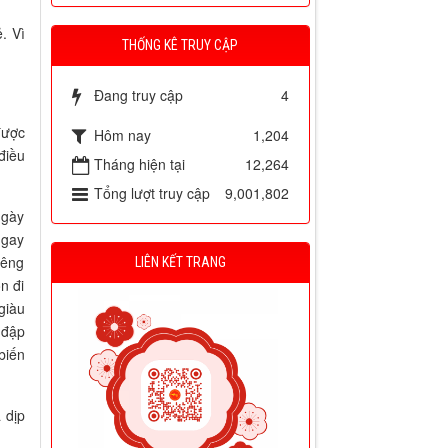
. Vì
THỐNG KÊ TRUY CẬP
Đang truy cập
4
được
Hôm nay
1,204
điều
Tháng hiện tại
12,264
Tổng lượt truy cập
9,001,802
ngày
ngay
iêng
LIÊN KẾT TRANG
n đi
giàu
 đập
biến
 dịp