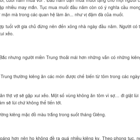
i, cuối năm mua vôi”. Đầu năm bạn mua muối tặng cho mọi người 
, gặp nhiều may mắn. Tục mua muối đầu năm còn có ý nghĩa cầu mon
ự mặn mà trong các quan hệ làm ăn... như vị đậm đà của muối.
ợp tuổi với gia chủ đừng nên đến xông nhà ngày đầu năm. Người có 
ui xẻo.
 Bắc nhưng người miền Trung thoải mái hơn những vẫn có những kiên
 Trung thường kiêng ăn các món được chế biến từ tôm trong các ngày
ng ăn thịt vịt sẽ gặp xui xẻo. Một số vùng không ăn tôm vì sợ… đi giật lùi
 sẽ lùi chứ không thể tiến tới.
hường kiêng mặc đồ màu trắng trong suốt tháng Giêng.
oáng hơn nên họ không đề ra quá nhiều kiêng kỵ. Theo phong tục, n