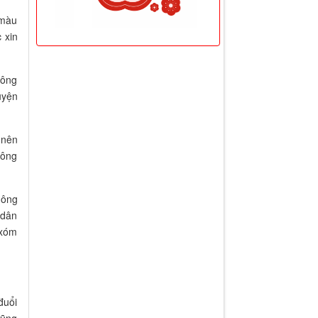
 màu
 xin
hông
uyện
 nên
hông
hông
 dân
 xóm
đuổi