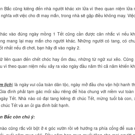
ền Bắc cũng kiêng đến nhà người khác xin lửa vì theo quan niệm lửa
ghĩa với việc cho đi may mắn, trong nhà sẽ gặp điều không may. Việc
khác vào đúng ngày mồng 1 Tết cũng cần được cân nhắc vì nếu k
ng mang lại may mắn cho người khác. Những người có tang, có ch
 nhất nếu đi chơi, bạn hãy đi vào ngày 2.
ngữ liên quan đến chết chóc hay ốm đau, những từ ngữ xui xẻo. Cũng
au vì theo quan niệm nếu xảy ra vào ngày đầu năm thì cả năm khiến k
m lịch
) là ngày vui của toàn dân tộc, ngày mở đầu cho vận hội hanh t
 Gia đình phải tạm gác mối sầu riêng để hòa chung với niềm vui toàn
 ngày Tết. Nhà nào có đại tang kiêng đi chúc Tết, mừng tuổi bà con,
 chúc Tết và an ủi gia đình bất hạnh.
ền Bắc còn chú ý:
nào cũng rắc vôi bột ở 4 góc vườn rồi vẽ hướng ra phía cổng để xua 