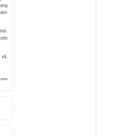
ượng
 năm
hối.
được
 vả,
5.com