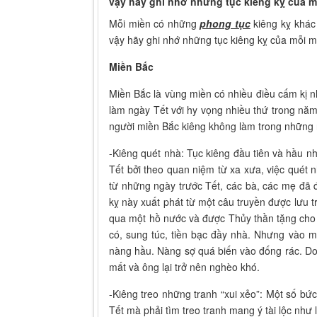
vậy hãy ghi nhớ những tục kiêng kỵ của m
Mỗi miền có những
phong tục
kiêng kỵ khác
vậy hãy ghi nhớ những tục kiêng kỵ của mỗi m
Miền Bắc
Miền Bắc là vùng miền có nhiều điều cấm kị n
làm ngày Tết với hy vọng nhiều thứ trong năm
người miền Bắc kiêng không làm trong những
-Kiêng quét nhà: Tục kiêng đầu tiên và hầu n
Tết bởi theo quan niệm từ xa xưa, việc quét 
từ những ngày trước Tết, các bà, các mẹ đã 
kỵ này xuất phát từ một câu truyền được lưu t
qua một hồ nước và được Thủy thần tặng cho m
có, sung túc, tiền bạc đầy nhà. Nhưng vào 
nàng hầu. Nàng sợ quá biến vào đống rác. Do 
mất và ông lại trở nên nghèo khó.
-Kiêng treo những tranh “xui xẻo”: Một số bứ
Tết mà phải tìm treo tranh mang ý tài lộc như