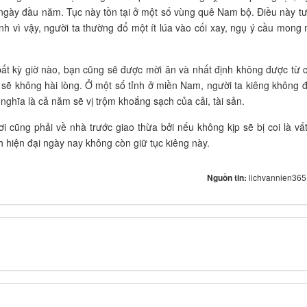
 ngày đầu năm. Tục này tồn tại ở một số vùng quê Nam bộ. Điều này t
ính vì vậy, người ta thường đổ một ít lúa vào cối xay, ngụ ý cầu mong
t kỳ giờ nào, bạn cũng sẽ được mời ăn và nhất định không được từ c
ủ sẽ không hài lòng. Ở một số tỉnh ở miền Nam, người ta kiêng không 
ghĩa là cả năm sẽ vị trộm khoắng sạch của cải, tài sản.
i cũng phải về nhà trước giao thừa bởi nếu không kịp sẽ bị coi là vất
h hiện đại ngày nay không còn giữ tục kiêng này.
Nguồn tin:
lichvannien36