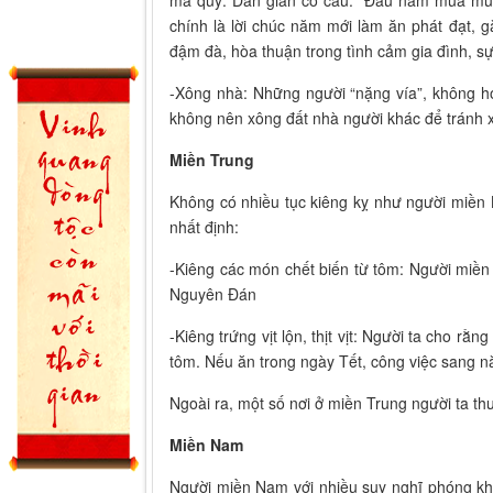
ma quỷ. Dân gian có câu: “Đầu năm mua muố
chính là lời chúc năm mới làm ăn phát đạt
đậm đà, hòa thuận trong tình cảm gia đình, s
-Xông nhà: Những người “nặng vía”, không h
không nên xông đất nhà người khác để tránh x
Miền Trung
Không có nhiều tục kiêng kỵ như người miền
nhất định:
-Kiêng các món chết biến từ tôm: Người miền
Nguyên Đán
-Kiêng trứng vịt lộn, thịt vịt: Người ta cho rằ
tôm. Nếu ăn trong ngày Tết, công việc sang năm
Ngoài ra, một số nơi ở miền Trung người ta t
Miền Nam
Người miền Nam với nhiều suy nghĩ phóng kh