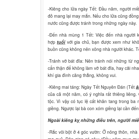
-Kiêng cho lửa ngày Tết: Đầu năm, người mi
đỏ mang lại may mắn. Nếu cho lửa cũng đồng n
nước cũng được tránh trong những ngày này.
-Đến nhà mùng 1 Tết: Việc đến nhà người 
hợp
tuổi
với gia chủ, bạn được xem như khô
buồn cũng không nên xông nhà người khác. Tốt
-Tránh vỡ bát đĩa: Nên tránh nói những từ 
cẩn thận để không làm vỡ bát đĩa, hay cãi nh
khí gia đình căng thẳng, không vui.
-Kiêng mai táng: Ngày Tết Nguyên Đán (Tết
â
của cả một năm, có ý nghĩa rất thiêng liêng.
tộc. Vì vậy có tục lệ cất khăn tang trong ba
giềng. Ngược lại bà con xóm giềng lại cần đến
Ngoài kiêng kỵ những điều trên, người mi
-Rắc vôi bột ở 4 góc vườn: Ở nông thôn, nhà 