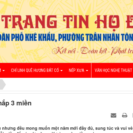
M
CHÍ LINH QUÊ HƯƠNG BÁT CỔ
NẾP XƯA
VĂN HỌC NGHỆ THUẬT
khắp 3 miền
u nhưng đều mong muốn một năm mới đầy đủ, sung túc và vui vẻ.