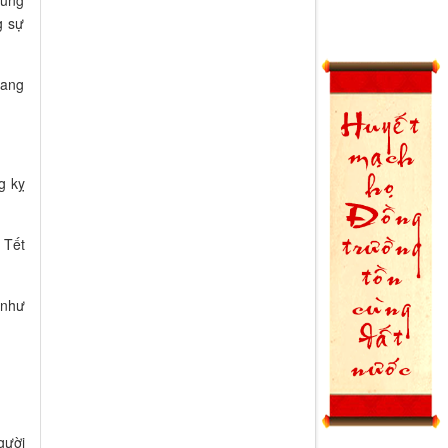
cũng
g sự
tang
g kỵ
 Tết
 như
gười