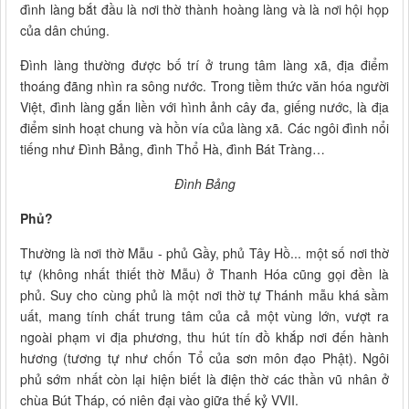
đình làng bắt đầu là nơi thờ thành hoàng làng và là nơi hội họp
của dân chúng.
Đình làng thường được bố trí ở trung tâm làng xã, địa điểm
thoáng đãng nhìn ra sông nước. Trong tiềm thức văn hóa người
Việt, đình làng gắn liền với hình ảnh cây đa, giếng nước, là địa
điểm sinh hoạt chung và hồn vía của làng xã. Các ngôi đình nổi
tiếng như Đình Bảng, đình Thổ Hà, đình Bát Tràng…
Đình Bảng
Phủ?
Thường là nơi thờ Mẫu - phủ Gầy, phủ Tây Hồ... một số nơi thờ
tự (không nhất thiết thờ Mẫu) ở Thanh Hóa cũng gọi đền là
phủ. Suy cho cùng phủ là một nơi thờ tự Thánh mẫu khá sầm
uất, mang tính chất trung tâm của cả một vùng lớn, vượt ra
ngoài phạm vi địa phương, thu hút tín đồ khắp nơi đến hành
hương (tương tự như chốn Tổ của sơn môn đạo Phật). Ngôi
phủ sớm nhất còn lại hiện biết là điện thờ các thần vũ nhân ở
chùa Bút Tháp, có niên đại vào giữa thế kỷ VVII.