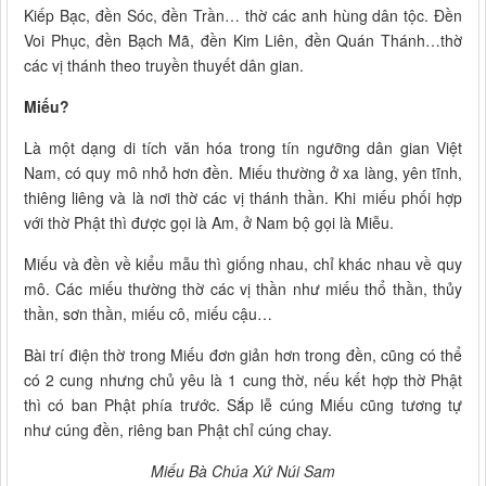
Kiếp Bạc, đền Sóc, đền Trần… thờ các anh hùng dân tộc. Đền
Voi Phục, đền Bạch Mã, đền Kim Liên, đền Quán Thánh…thờ
các vị thánh theo truyền thuyết dân gian.
Miếu?
Là một dạng di tích văn hóa trong tín ngưỡng dân gian Việt
Nam, có quy mô nhỏ hơn đền. Miếu thường ở xa làng, yên tĩnh,
thiêng liêng và là nơi thờ các vị thánh thần. Khi miếu phối hợp
với thờ Phật thì được gọi là Am, ở Nam bộ gọi là Miễu.
Miếu và đền về kiểu mẫu thì giống nhau, chỉ khác nhau về quy
mô. Các miếu thường thờ các vị thần như miếu thổ thần, thủy
thần, sơn thần, miếu cô, miếu cậu…
Bài trí điện thờ trong Miếu đơn giản hơn trong đền, cũng có thể
có 2 cung nhưng chủ yêu là 1 cung thờ, nếu kết hợp thờ Phật
thì có ban Phật phía trước. Sắp lễ cúng Miếu cũng tương tự
như cúng đền, riêng ban Phật chỉ cúng chay.
Miếu Bà Chúa Xứ Núi Sam