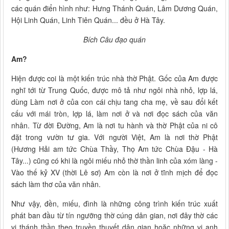
các quán điển hình như: Hưng Thánh Quán, Lâm Dương Quán,
Hội Linh Quán, Linh Tiên Quán... đều ở Hà Tây.
Bích Câu đạo quán
Am?
Hiện được coi là một kiến trúc nhà thờ Phật. Gốc của Am được
nghĩ tới từ Trung Quốc, được mô tả như ngôi nhà nhỏ, lợp lá,
dùng Làm nơi ở của con cái chịu tang cha mẹ, về sau đổi kết
cấu với mái tròn, lợp lá, làm nơi ở và nơi đọc sách của văn
nhân. Từ đời Đường, Am là nơi tu hành và thờ Phật của ni cô
đặt trong vườn tư gia. Với người Việt, Am là nơi thờ Phật
(Hương Hải am tức Chùa Thầy, Thọ Am tức Chùa Đậu - Hà
Tây...) cũng có khi là ngôi miếu nhỏ thờ thần linh của xóm làng -
Vào thế kỷ XV (thời Lê sơ) Am còn là nơi ở tĩnh mịch để đọc
sách làm thơ của văn nhân.
Như vậy, đền, miếu, đình là những công trình kiến trúc xuất
phát ban đầu từ tín ngưỡng thờ cúng dân gian, nơi đây thờ các
vị thánh thần theo truyền thuyết dân gian hoặc những vị anh