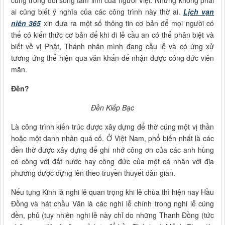
cúng trong đời sống tâm linh của người Việt. Nhưng không phải
ai cũng biết ý nghĩa của các công trình này thờ ai.
Lịch vạn
niên 365
xin đưa ra một số thông tin cơ bản để mọi người có
thể có kiến thức cơ bản để khi đi lễ cầu an có thể phân biệt và
biết về vị Phật, Thánh nhân mình đang cầu lễ và có ứng xử
tương ứng thể hiện qua văn khấn để nhận được công đức viên
mãn.
Đền?
Đền Kiếp Bạc
Là công trình kiến trúc được xây dựng để thờ cúng một vị thần
hoặc một danh nhân quá cố. Ở Việt Nam, phổ biến nhất là các
đền thờ được xây dựng để ghi nhớ công ơn của các anh hùng
có công với đất nước hay công đức của một cá nhân với địa
phương được dựng lên theo truyền thuyết dân gian.
Nếu tụng Kinh là nghi lễ quan trọng khi lễ chùa thì hiện nay Hầu
Đồng và hát chầu Văn là các nghi lễ chính trong nghi lễ cúng
đền, phủ (tuy nhiên nghi lễ này chỉ do những Thanh Đồng (tức