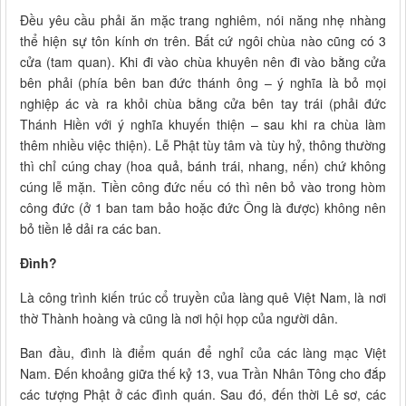
Đều yêu cầu phải ăn mặc trang nghiêm, nói năng nhẹ nhàng
thể hiện sự tôn kính ơn trên. Bất cứ ngôi chùa nào cũng có 3
cửa (tam quan). Khi đi vào chùa khuyên nên đi vào bằng cửa
bên phải (phía bên ban đức thánh ông – ý nghĩa là bỏ mọi
nghiệp ác và ra khỏi chùa bằng cửa bên tay trái (phải đức
Thánh Hiền với ý nghĩa khuyến thiện – sau khi ra chùa làm
thêm nhiều việc thiện). Lễ Phật tùy tâm và tùy hỷ, thông thường
thì chỉ cúng chay (hoa quả, bánh trái, nhang, nến) chứ không
cúng lễ mặn. Tiền công đức nếu có thì nên bỏ vào trong hòm
công đức (ở 1 ban tam bảo hoặc đức Ông là được) không nên
bỏ tiền lẻ dải ra các ban.
Đình?
Là công trình kiến trúc cổ truyền của làng quê Việt Nam, là nơi
thờ Thành hoàng và cũng là nơi hội họp của người dân.
Ban đầu, đình là điểm quán để nghỉ của các làng mạc Việt
Nam. Đến khoảng giữa thế kỷ 13, vua Trần Nhân Tông cho đắp
các tượng Phật ở các đình quán. Sau đó, đến thời Lê sơ, các