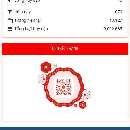
Đang truy cập
5
Hôm nay
679
Tháng hiện tại
13,127
Tổng lượt truy cập
9,002,665
LIÊN KẾT TRANG