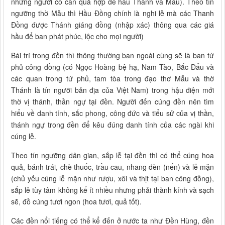
những người có căn quả hợp để hầu Thánh và Mẫu). Theo tín
ngưỡng thờ Mẫu thì Hầu Đồng chính là nghi lễ mà các Thanh
Đồng được Thánh giáng đồng (nhập xác) thông qua các giá
hầu để ban phát phúc, lộc cho mọi người)
Bái trí trong đền thì thông thường ban ngoài cùng sẽ là ban tứ
phủ công đồng (có Ngọc Hoàng bệ hạ, Nam Tào, Bắc Đẩu và
các quan trong tứ phủ, tam tòa trong đạo thơ Mẫu và thờ
Thánh là tín ngưỡi bản địa của Việt Nam) trong hậu điện mới
thờ vị thánh, thần ngự tại đền. Người đến cúng đền nên tìm
hiểu về danh tính, sắc phong, công đức và tiểu sử của vị thần,
thánh ngự trong đền để kêu đúng danh tính của các ngài khi
cúng lễ.
Theo tín ngưỡng dân gian, sắp lễ tại đền thì có thể cúng hoa
quả, bánh trái, chè thuốc, trầu cau, nhang đèn (nến) và lễ mặn
(chủ yếu cúng lễ mặn như rượu, xôi và thịt tại ban công đồng),
sắp lễ tùy tâm không kể ít nhiều nhưng phải thành kính và sạch
sẽ, đồ cúng tươi ngon (hoa tươi, quả tốt).
Các đền nổi tiếng có thể kể đến ở nước ta như Đền Hùng, đền