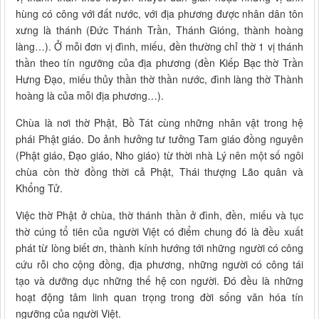
hùng có công với đất nước, với địa phương được nhân dân tôn
xưng là thánh (Đức Thánh Trần, Thánh Gióng, thành hoàng
làng…). Ở mỗi đơn vị đình, miếu, đền thường chỉ thờ 1 vị thánh
thần theo tín ngưỡng của địa phương (đền Kiếp Bạc thờ Trần
Hưng Đạo, miếu thủy thần thờ thần nước, đình làng thờ Thành
hoàng là của mỗi địa phương…).
Chùa là nơi thờ Phật, Bồ Tát cùng những nhân vật trong hệ
phái Phật giáo. Do ảnh hưởng tư tưởng Tam giáo đồng nguyên
(Phật giáo, Đạo giáo, Nho giáo) từ thời nhà Lý nên một số ngôi
chùa còn thờ đồng thời cả Phật, Thái thượng Lão quân và
Khổng Tử.
Việc thờ Phật ở chùa, thờ thánh thần ở đình, đền, miếu và tục
thờ cúng tổ tiên của người Việt có điểm chung đó là đều xuất
phát từ lòng biết ơn, thành kính hướng tới những người có công
cứu rỗi cho cộng đồng, địa phương, những người có công tái
tạo và dưỡng dục những thế hệ con người. Đó đều là những
hoạt động tâm linh quan trọng trong đời sống văn hóa tín
ngưỡng của người Việt.