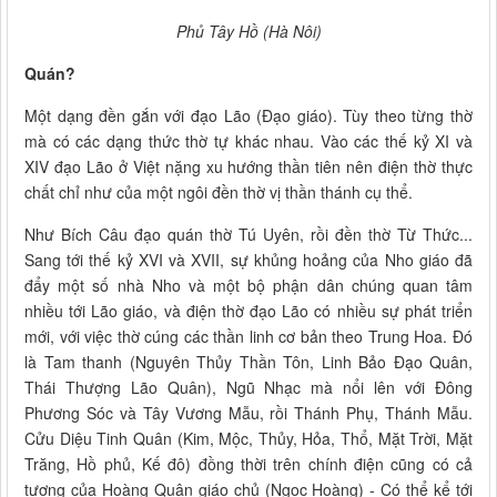
Phủ Tây Hồ (Hà Nôi)
Quán?
Một dạng đền gắn với đạo Lão (Đạo giáo). Tùy theo từng thờ
mà có các dạng thức thờ tự khác nhau. Vào các thế kỷ XI và
XIV đạo Lão ở Việt nặng xu hướng thần tiên nên điện thờ thực
chất chỉ như của một ngôi đền thờ vị thần thánh cụ thể.
Như Bích Câu đạo quán thờ Tú Uyên, rồi đền thờ Từ Thức...
Sang tới thế kỷ XVI và XVII, sự khủng hoảng của Nho giáo đã
đẩy một số nhà Nho và một bộ phận dân chúng quan tâm
nhiều tới Lão giáo, và điện thờ đạo Lão có nhiều sự phát triển
mới, với việc thờ cúng các thần linh cơ bản theo Trung Hoa. Đó
là Tam thanh (Nguyên Thủy Thần Tôn, Linh Bảo Đạo Quân,
Thái Thượng Lão Quân), Ngũ Nhạc mà nổi lên với Đông
Phương Sóc và Tây Vương Mẫu, rồi Thánh Phụ, Thánh Mẫu.
Cửu Diệu Tinh Quân (Kim, Mộc, Thủy, Hỏa, Thổ, Mặt Trời, Mặt
Trăng, Hồ phủ, Kế đô) đồng thời trên chính điện cũng có cả
tượng của Hoàng Quân giáo chủ (Ngọc Hoàng) - Có thể kể tới