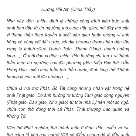
Hương Hải Am (Chùa Thầy)
Như vậy, đền, miếu, đình là những công trình kiến trúc xuất
phát ban đầu từ tín ngưỡng thờ cúng dân gian, nơi đây thờ các
vị thánh thần theo truyền thuyết dân gian hoặc những vị anh
hùng có công với đất nước, với địa phương được nhân dân tôn
xưng là thánh (Đức Thánh Trần, Thánh Gióng, thành hoàng
làng…). Ở mỗi đơn vị đình, miếu, đền thường chỉ thờ 1 vị thánh
thần theo tín ngưỡng của địa phương (đền Kiếp Bạc thờ Trần
Hưng Đạo, miếu thủy thần thờ thần nước, đình làng thờ Thành
hoàng là của mỗi địa phương…).
Chùa là nơi thờ Phật, Bồ Tát cùng những nhân vật trong hệ
phái Phật giáo. Do ảnh hưởng tư tưởng Tam giáo đồng nguyên
(Phật giáo, Đạo giáo, Nho giáo) từ thời nhà Lý nên một số ngôi
chùa còn thờ đồng thời cả Phật, Thái thượng Lão quân và
Khổng Tử.
Việc thờ Phật ở chùa, thờ thánh thần ở đình, đền, miếu và tục
thờ cúng tổ tiên của người Việt có điểm chung đó là đều xuất