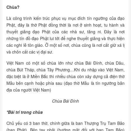
Chùa?
Là công trình kiến trúc phục vụ mục đích tín ngưỡng của đạo
Phật, đây là thờ Phật đồng thời là nơi ở sinh hoạt, tu hành và
thuyết giảng đạo Phật của các nhà sư, tăng ni. Đây là nơi
những tín đồ đạo Phật lui tới để nghe thuyết giảng và thực hiện
các nghi lễ tôn giáo. Ở một số nơi, chùa cũng là nơi cất giữ xá lị
và chôn cất các vị đại sư.
Việt Nam có một số chùa lớn như chùa Bái Đính, chùa Dâu,
chùa Bút Tháp, chùa Tây Phương…Khi du nhập vào Việt Nam,
đặc biệt là ở Miền Bắc thì nhiều chùa còn xây dựng cả điện thờ
Mẫu bên cạnh hoặc phía sau (đạo thờ Mẫu là tín ngưỡng bản
địa của người Việt Nam)
Chùa Bái Đính
*Bài trí trong chùa
Chủ yếu có 3 ban thờ, chính giữa là ban Thượng Trụ Tam Bảo
(ban Phật). Bên tay phải (hướng mặt đối với ban Tam Bảo)