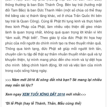
thông thường là ban Đức Thánh Ông. Bên tay trái (hướng mặt
đối Tam Bảo) là ban Đức Thanh Hiền (một số chùa có thể thay
thế bằng các vị thánh tăng khác, vd ở chùa Trấn Quốc thì bên
tay trái là Quan Công). Cúng lễ Phật thì tụng kinh và thực hành
theo kinh Pháp của Phật, làm nhiều việc thiện để gieo nhân
lành là quan trọng nhất, không quá quan trọng lời khấn vì khi
“tâm xuất, Phật biết”. Theo giáo lý của đức Phật thì họa hay
phúc của mỗi người do chính mình tạo ra theo thuyết nhân quả.
Thông qua kinh tạng, đức Phật sẽ giúp mỗi người tinh tấn,
chuyên cần tu tập để thật sự thấm nhuần thuyết nhân quả và tự
khuyến thiện, tự mình mang phúc đến cho mình và tự diệt họa
cho mình bằng chính hành động, lời nói và việc làm của mình
trong cuộc sống hàng ngày.
>>> Năm mới 2016 AI xông đất nhà bạn? Sẽ mang lại nhiều
may mắn tài lộc?
Xem ngay
XEM TUỔI XÔNG ĐẤT 2016
mới nhất>>>
*Đi lễ Phật (hay lễ Thánh, Thần, Mẫu cũng thế)