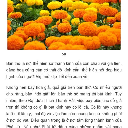
58
Bàn thờ là nơi thể hiện sự thành kính của con cháu với gia tiên,
dâng hoa cúng cần có thái độ kính cẩn, thể hiện nét đẹp hiếu
hạnh của người Việt mỗi dịp Tết đến xuân về.
Không nên bày hoa giả, quả giả trên bàn thờ. Có nhiều người
cho rằng, bày “đồ giả” lên bàn thờ sẽ mang tội bất kính. Tuy
nhiên, theo Đại đức Thích Thanh Hải, việc bày biện các đồ giả
trên thì không có gì là bất kính hay có lỗi cả. Có lỗi hay không
là ở nơi tâm ý, thái độ và việc làm của chúng ta chứ không phải
ở nơi đồ vật. Điều quan trọng là ở nơi tấm lòng thành kính của
Phật tử. Nếu như Phật tử dâng cúng những phẩm vật sang