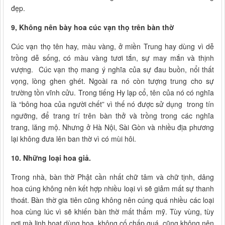
đẹp.
9, Không nên bày hoa cúc vạn thọ trên bàn thờ
Cúc vạn thọ tên hay, màu vàng, ở miền Trung hay dùng vì dễ
trồng dễ sống, có màu vàng tươi tắn, sự may mắn và thịnh
vượng. Cúc vạn thọ mang ý nghĩa của sự đau buồn, nổi thất
vọng, lòng ghen ghét. Ngoài ra nó còn tượng trung cho sự
trường tồn vĩnh cửu. Trong tiếng Hy lạp cổ, tên của nó có nghĩa
là “bông hoa của người chết” vì thế nó được sử dụng trong tín
ngưỡng, để trang trí trên bàn thở và trồng trong các nghĩa
trang, lăng mộ. Nhưng ở Hà Nội, Sài Gòn và nhiều địa phương
lại không đưa lên ban thờ vì có mùi hôi.
10. Những loại hoa giả.
Trong nhà, bàn thờ Phật cần nhất chữ tâm và chữ tịnh, dâng
hoa cúng không nên kết hợp nhiều loại vì sẽ giảm mất sự thanh
thoát. Bàn thờ gia tiên cũng không nên cúng quá nhiều các loại
hoa cùng lúc vì sẽ khiến bàn thờ mất thẩm mỹ. Tùy vùng, tùy
nơi mà linh hoạt dùng hoa, không cố chấp quá, cũng không nên