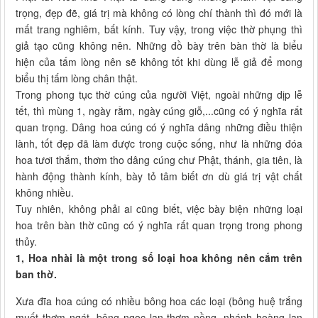
trọng, đẹp đẽ, giá trị mà không có lòng chí thành thì đó mới là
mất trang nghiêm, bất kính. Tuy vậy, trong việc thờ phụng thì
giả tạo cũng không nên. Những đồ bày trên bàn thờ là biểu
hiện của tấm lòng nên sẽ không tốt khi dùng lễ giả để mong
biểu thị tấm lòng chân thật.
Trong phong tục thờ cúng của người Việt, ngoài những dịp lễ
tết, thì mùng 1, ngày rằm, ngày cúng giỗ,...cũng có ý nghĩa rất
quan trọng. Dâng hoa cúng có ý nghĩa dâng những điều thiện
lành, tốt đẹp đã làm được trong cuộc sống, như là những đóa
hoa tươi thắm, thơm tho dâng cúng chư Phật, thánh, gia tiên, là
hành động thành kính, bày tỏ tâm biết ơn dù giá trị vật chất
không nhiều.
Tuy nhiên, không phải ai cũng biết, việc bày biện những loại
hoa trên bàn thờ cũng có ý nghĩa rất quan trọng trong phong
thủy.
1, Hoa nhài là một trong số loại hoa không nên cắm trên
ban thờ.
Xưa đĩa hoa cúng có nhiều bông hoa các loại (bông huệ trắng
muốt thơm ngát, bông ngọc lan thơm nồng, nhánh hoàng lan