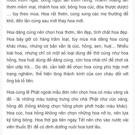
thơm mềm mại, nhánh hoa sói, bông hoa cúc, đóa thược dược)
… tùy theo mùa. Hoa rất thơm, cúng xong các mẹ thường để
khô, đến lần cúng sau mới thay hoa mới.
Hoa dâng cúng nên chọn hoa thơm, tên đẹp, tính chất hoa đẹp.
Hoa bây giờ có hàng trăm loại, tùy mùa mà dâng hoa cúng
khác nhau, nhưng cơ bản vẫn là cúc, hồng, sen, huệ… Nhiều
loài hoa, nhưng chỉ có một số loại dùng để thờ cúng như hoa
hồng, hoa huệ dùng để dâng cúng, còn hoa nhài chỉ để chơi và
tẩm ướp trà… Do đó, cần biết để chọn hoa cúng phù hợp mới
trang nghiêm, thể hiện lòng thành kính của con cháu đối với
ông bà tổ tiên.
Hoa cúng lễ Phật ngoài mẫu đơn nên chọn hoa có màu vàng và
đỏ - là những màu tượng trưng cho nhà Phật như cúc vàng,
hồng đỏ (hồng không chọn hồng phơn phớt hoặc màu khác).
Hoa cúc, hoa hồng không nên chọn những hoa nở to, nên lựa
kỹ từng bông. Hoa thờ gia tiên ngày Tết nên cho vào nước vài
viên thuốc B1 để có dinh dưỡng nuôi hoa tươi lâu.