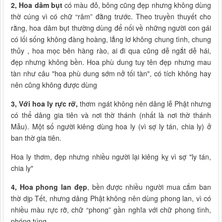
2, Hoa dâm bụt
có màu đỏ, bông cũng đẹp nhưng không dùng
thờ cúng vì có chữ “râm” đằng trước. Theo truyền thuyết cho
rằng, hoa dâm bụt thường dùng để nối về những người con gái
có lối sống không đàng hoàng, lẳng lơ không chung tình, chung
thủy , hoa mọc bên hàng rào, ai đi qua cũng dễ ngắt dễ hái,
đẹp nhưng không bền. Hoa phù dung tuy tên đẹp nhưng mau
tàn như câu "hoa phù dung sớm nở tối tàn", có tích không hay
nên cũng không được dùng
3, Với hoa ly rực rỡ,
thơm ngát không nên dâng lễ Phật nhưng
có thể dâng gia tiên và nơi thờ thánh (nhất là nơi thờ thánh
Mẫu). Một số người kiêng dùng hoa ly (vì sợ ly tán, chia ly) ở
ban thờ gia tiên.
Hoa ly thơm, đẹp nhưng nhiều người lại kiêng kỵ vì sợ "ly tán,
chia ly"
4, Hoa phong lan đẹp
, bền được nhiều người mua cắm ban
thờ dịp Tết, nhưng dâng Phật không nên dùng phong lan, vì có
nhiều màu rực rỡ, chữ “phong” gần nghĩa với chữ phong tình,
phóng túng.