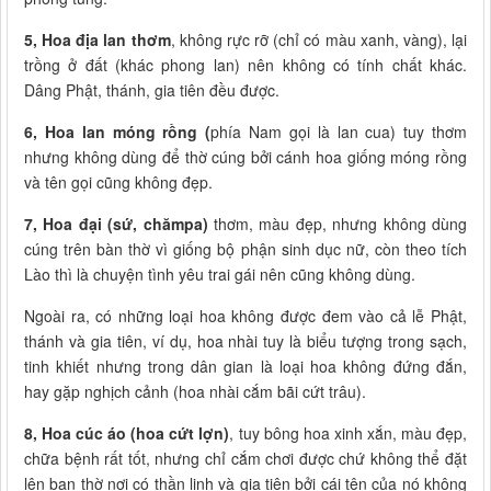
5, Hoa địa lan thơm
, không rực rỡ (chỉ có màu xanh, vàng), lại
trồng ở đất (khác phong lan) nên không có tính chất khác.
Dâng Phật, thánh, gia tiên đều được.
6, Hoa lan móng rồng (
phía Nam gọi là lan cua) tuy thơm
nhưng không dùng để thờ cúng bởi cánh hoa giống móng rồng
và tên gọi cũng không đẹp.
7, Hoa đại (sứ, chămpa)
thơm, màu đẹp, nhưng không dùng
cúng trên bàn thờ vì giống bộ phận sinh dục nữ, còn theo tích
Lào thì là chuyện tình yêu trai gái nên cũng không dùng.
Ngoài ra, có những loại hoa không được đem vào cả lễ Phật,
thánh và gia tiên, ví dụ, hoa nhài tuy là biểu tượng trong sạch,
tinh khiết nhưng trong dân gian là loại hoa không đứng đắn,
hay gặp nghịch cảnh (hoa nhài cắm bãi cứt trâu).
8, Hoa cúc áo (hoa cứt lợn)
, tuy bông hoa xinh xắn, màu đẹp,
chữa bệnh rất tốt, nhưng chỉ cắm chơi được chứ không thể đặt
lên ban thờ nơi có thần linh và gia tiên bởi cái tên của nó không