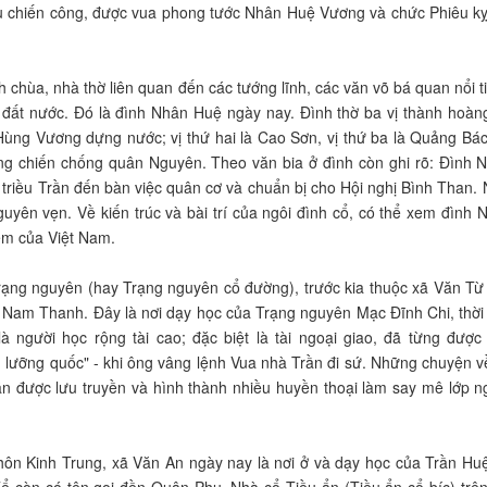
 chiến công, được vua phong tước Nhân Huệ Vương và chức Phiêu kỵ
h chùa, nhà thờ liên quan đến các tướng lĩnh, các văn võ bá quan nổi t
 đất nước. Đó là đình Nhân Huệ ngày nay. Đình thờ ba vị thành hoàng
Hùng Vương dựng nước; vị thứ hai là Cao Sơn, vị thứ ba là Quảng Bác
áng chiến chống quân Nguyên. Theo văn bia ở đình còn ghi rõ: Đình 
i triều Trần đến bàn việc quân cơ và chuẩn bị cho Hội nghị Bình Than. 
uyên vẹn. Về kiến trúc và bài trí của ngôi đình cổ, có thể xem đình 
hiếm của Việt Nam.
ng nguyên (hay Trạng nguyên cổ đường), trước kia thuộc xã Văn Từ
 Nam Thanh. Đây là nơi dạy học của Trạng nguyên Mạc Đĩnh Chi, thời
 người học rộng tài cao; đặc biệt là tài ngoại giao, đã từng được
lưỡng quốc" - khi ông vâng lệnh Vua nhà Trần đi sứ. Những chuyện về
n được lưu truyền và hình thành nhiều huyền thoại làm say mê lớp n
hôn Kinh Trung, xã Văn An ngày nay là nơi ở và dạy học của Trần Hu
 còn có tên gọi đền Quân Phụ. Nhà cổ Tiều ẩn (Tiều ẩn cổ bíc) trên