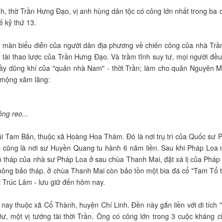
 thờ Trần Hưng Đạo, vị anh hùng dân tộc có công lớn nhất trong ba 
 kỷ thứ 13.
màn biểu diễn của người dân địa phương về chiến công của nhà Trầ
tài thao lược của Trần Hưng Đạo. Và trầm tĩnh suy tư, mọi người đều
 đầy dũng khí của "quân nhà Nam" - thời Trần; làm cho quân Nguyên 
ến mộng xâm lăng:
ng reo...
i Tam Bản, thuộc xã Hoàng Hoa Thám. Đó là nơi trụ trì của Quốc sư 
và cũng là nơi sư Huyền Quang tu hành 6 năm liền. Sau khi Pháp Loa 
 tháp của nhà sư Pháp Loa ở sau chùa Thanh Mai, đặt xá lị của Pháp
Thông bảo tháp. ở chùa Thanh Mai còn bảo tồn một bia đá cổ "Tam Tổ 
ái Trúc Lâm - lưu giữ đến hôm nay.
ay thuộc xã Cổ Thành, huyện Chí Linh. Đền này gắn liền với di tích 
, một vị tướng tài thời Trần. Ông có công lớn trong 3 cuộc kháng c