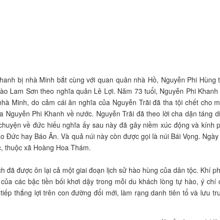
 Khanh bị nhà Minh bắt cùng với quan quân nhà Hồ, Nguyễn Phi Hùng 
ào Lam Sơn theo nghĩa quân Lê Lợi. Năm 73 tuổi, Nguyễn Phi Khanh
à Minh, do cảm cái ân nghĩa của Nguyễn Trãi đã tha tội chết cho m
a Nguyễn Phi Khanh về nước. Nguyễn Trãi đã theo lời cha dặn táng di
chuyện về đức hiếu nghĩa ấy sau này đã gây niềm xúc động và kính 
 Báo Đức hay Báo Ân. Và quả núi này còn được gọi là núi Bái Vọng. Ngày
c, thuộc xã Hoàng Hoa Thám.
ch đã được ôn lại cả một giai đoạn lịch sử hào hùng của dân tộc. Khí p
ắt của các bậc tiền bối khơi dậy trong mỗi du khách lòng tự hào, ý chí 
iếp thắng lợi trên con đường đổi mới, làm rạng danh tiên tổ và lưu tr