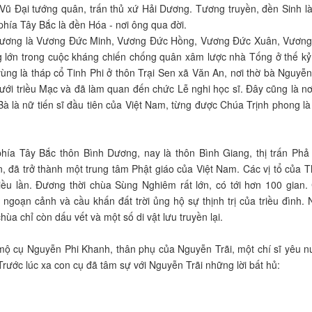
 Đại tướng quân, trấn thủ xứ Hải Dương. Tương truyền, đền Sinh là
hía Tây Bắc là đền Hóa - nơi ông qua đời.
Vương là Vương Đức Minh, Vương Đức Hồng, Vương Đức Xuân, Vương
g lớn trong cuộc kháng chiến chống quân xâm lược nhà Tống ở thế kỷ
vùng là tháp cổ Tinh Phi ở thôn Trại Sen xã Văn An, nơi thờ bà Nguyễn
ĩ dưới triều Mạc và đã làm quan đến chức Lễ nghi học sĩ. Đây cũng là nơ
à là nữ tiến sĩ đầu tiên của Việt Nam, từng được Chúa Trịnh phong là
a Tây Bắc thôn Bình Dương, nay là thôn Bình Giang, thị trấn Phả 
n, đã trở thành một trung tâm Phật giáo của Việt Nam. Các vị tổ của T
ều lần. Đương thời chùa Sùng Nghiêm rất lớn, có tới hơn 100 gian.
ngoạn cảnh và cầu khấn đất trời ủng hộ sự thịnh trị của triều đình.
ùa chỉ còn dấu vết và một số di vật lưu truyền lại.
mộ cụ Nguyễn Phi Khanh, thân phụ của Nguyễn Trãi, một chí sĩ yêu n
Trước lúc xa con cụ đã tâm sự với Nguyễn Trãi những lời bất hủ: