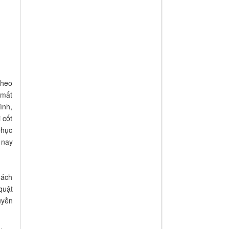
theo
 mất
ình,
 cốt
phục
 nay
hách
quật
uyền