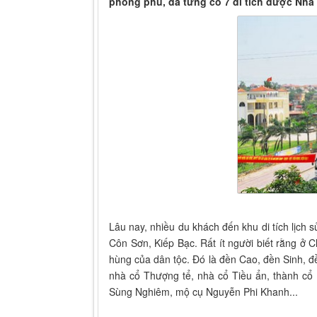
phong phú, đã từng có 7 di tích được Nhà n
Lâu nay, nhiều du khách đến khu di tích lịch
Côn Sơn, Kiếp Bạc. Rất ít người biết rằng ở Ch
hùng của dân tộc. Đó là đền Cao, đền Sinh,
nhà cổ Thượng tể, nhà cổ Tiều ẩn, thành cổ
Sùng Nghiêm, mộ cụ Nguyễn Phi Khanh...