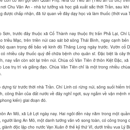
ơi Chu Văn An - nhà tư tưởng và học giả xuất sắc thời Trần, sau khi
g được chấp nhận, đã từ quan về đây dạy học và làm thuốc (thời vua 
 Sơn, trước đây thuộc xã Cổ Thành nay thuộc thị trấn Phả Lại, Chí L
triều Mạc, trên triền núi cao sát bờ sông Thái Bình, ngay cạnh bến
ủy, bộ quan trọng để bảo vệ kinh đô Thăng Long ngày trước. Vườn cổ 
có nhiều cây thuốc quý để chữa bệnh cho quân sĩ. Đặc biệt là cây t
h, nay vẫn còn sót lại trên núi. Chùa cổ Vân Tiên ở thôn Kiệt Đặc, xã
 Loa trụ trì và giảng đạo. Chùa Vân Tiên chỉ là một trong nhiều chù
h.
o dựng từ trước thời nhà Trần. Chí Linh có rừng núi, sông suối hiểm tr
lĩnh, công thần của đất nước về đây nghỉ ngơi, suy ngẫm về vận mệnh 
ộ phong kiến) giai đoạn đó.
thôn An Mô, xã Lê Lợi ngày nay. Hai ngôi đền này nằm trong một quần
, người làng An Mô, một danh tướng văn võ song toàn, có công trong 
iành độc lập cho nước Vạn Xuân ở thế kỷ thứ VI, dưới triều vua Lý Bí