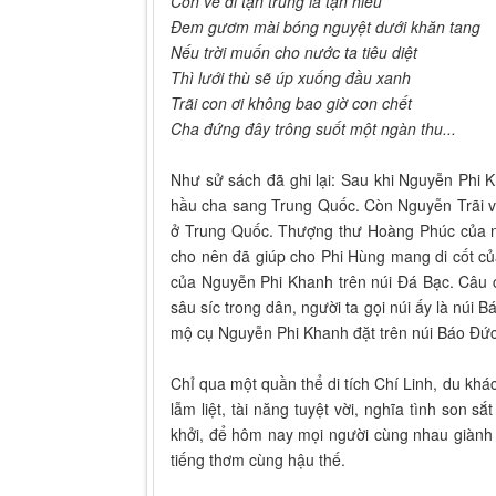
Con về đi tận trung là tận hiếu
Đem gươm mài bóng nguyệt dưới khăn tang
Nếu trời muốn cho nước ta tiêu diệt
Thì lưới thù sẽ úp xuống đầu xanh
Trãi con ơi không bao giờ con chết
Cha đứng đây trông suốt một ngàn thu...
Như sử sách đã ghi lại: Sau khi Nguyễn Phi
hầu cha sang Trung Quốc. Còn Nguyễn Trãi v
ở Trung Quốc. Thượng thư Hoàng Phúc của nh
cho nên đã giúp cho Phi Hùng mang di cốt củ
của Nguyễn Phi Khanh trên núi Đá Bạc. Câu 
sâu síc trong dân, người ta gọi núi ấy là núi
mộ cụ Nguyễn Phi Khanh đặt trên núi Báo Đứ
Chỉ qua một quần thể di tích Chí Linh, du khá
lẫm liệt, tài năng tuyệt vời, nghĩa tình son s
khởi, để hôm nay mọi người cùng nhau giành t
tiếng thơm cùng hậu thế.