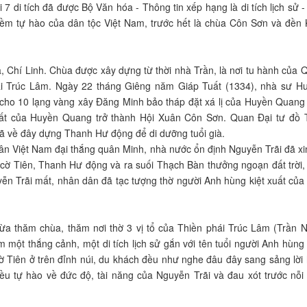
i 7 di tích đã được Bộ Văn hóa - Thông tin xếp hạng là di tích lịch sử -
 niềm tự hào của dân tộc Việt Nam, trước hết là chùa Côn Sơn và đền 
hí Linh. Chùa được xây dựng từ thời nhà Trần, là nơi tu hành của 
ái Trúc Lâm. Ngày 22 tháng Giêng năm Giáp Tuất (1334), nhà sư H
cho 10 lạng vàng xây Đăng Minh bảo tháp đặt xá lị của Huyền Quang
mất của Huyền Quang trở thành Hội Xuân Côn Sơn. Quan Đại tư đồ 
 về đây dựng Thanh Hư động để di dưỡng tuổi già.
ân Việt Nam đại thắng quân Minh, nhà nước ổn định Nguyễn Trãi đã xi
cờ Tiên, Thanh Hư động và ra suối Thạch Bàn thưởng ngoạn đất trời,
ễn Trãi mất, nhân dân đã tạc tượng thờ người Anh hùng kiệt xuất của
a thăm chùa, thăm nơi thờ 3 vị tổ của Thiền phái Trúc Lâm (Trần 
một thắng cảnh, một di tích lịch sử gắn với tên tuổi người Anh hùng
ờ Tiên ở trên đỉnh núi, du khách đều như nghe đâu đây sang sảng lời 
ều tự hào về đức độ, tài năng của Nguyễn Trãi và đau xót trước nỗi