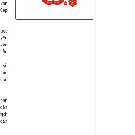
 văn
Kiếp
Quốc
uyền
 vào
Trần
n về
 làm
 dân
Nhân
 dân
hịch
 oan