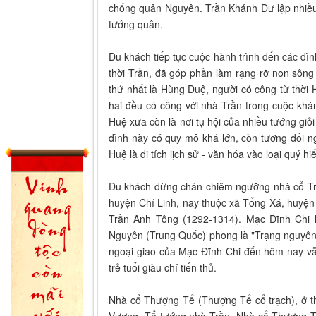
chống quân Nguyên. Trần Khánh Dư lập nhiều
tướng quân.
Du khách tiếp tục cuộc hành trình đến các đìn
thời Trần, đã góp phần làm rạng rỡ non sông
thứ nhất là Hùng Duệ, người có công từ thời 
hai đều có công với nhà Trần trong cuộc kh
Huệ xưa còn là nơi tụ hội của nhiều tướng giỏ
đình này có quy mô khá lớn, còn tương đối ng
Huệ là di tích lịch sử - văn hóa vào loại quý 
Du khách dừng chân chiêm ngưỡng nhà cổ Trạ
huyện Chí Linh, nay thuộc xã Tổng Xá, huyện
Trần Anh Tông (1292-1314). Mạc Đĩnh Chi là
Nguyên (Trung Quốc) phong là "Trạng nguyên 
ngoại giao của Mạc Đĩnh Chi đến hôm nay vẫ
trẻ tuổi giàu chí tiến thủ.
Nhà cổ Thượng Tể (Thượng Tể cổ trạch), ở t
Vương, Tể tướng nhà Trần. Nhà cổ Thượng Tể