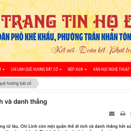
M
CHÍ LINH QUÊ HƯƠNG BÁT CỔ
NẾP XƯA
VĂN HỌC NGHỆ THUẬT
quê hương bát cổ
ch và danh thắng
ng từ lâu, Chí Linh còn một quần thể di tích và danh thắng hết s