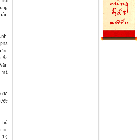
 ông
Trần
inh.
 phà
Dược
huốc
 Văn
a mà
ở đã
nước
 thể
cuộc
 (Lý