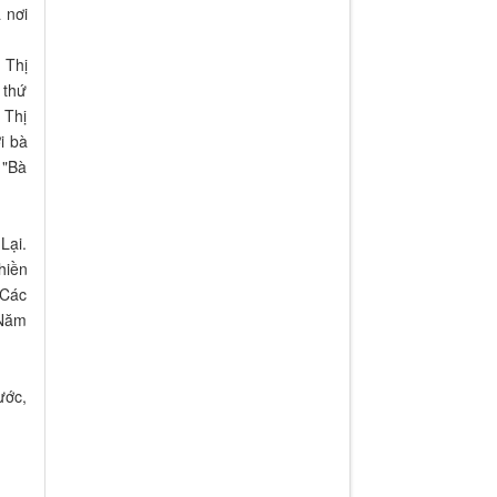
 nơi
 Thị
 thứ
 Thị
i bà
 "Bà
Lại.
hiền
 Các
 Năm
ước,