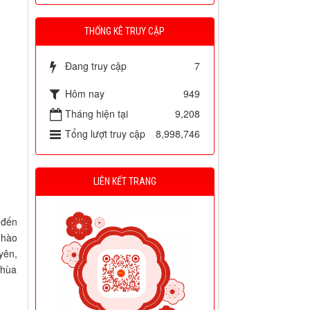
THỐNG KÊ TRUY CẬP
Đang truy cập
7
Hôm nay
949
Tháng hiện tại
9,208
Tổng lượt truy cập
8,998,746
LIÊN KẾT TRANG
 đến
 hào
yên,
chùa