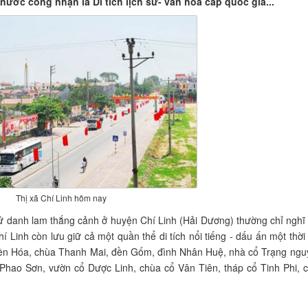
ước công nhận là Di tích lịch sử- văn hóa cấp quốc gia...
Thị xã Chí Linh hôm nay
 sử danh lam thắng cảnh ở huyện Chí Linh (Hải Dương) thường chỉ nghĩ
í Linh còn lưu giữ cả một quần thể di tích nổi tiếng - dấu ấn một thời
 đền Hóa, chùa Thanh Mai, đền Gốm, đình Nhân Huệ, nhà cổ Trạng ngu
 Phao Sơn, vườn cổ Dược Linh, chùa cổ Vân Tiên, tháp cổ Tinh Phi, 