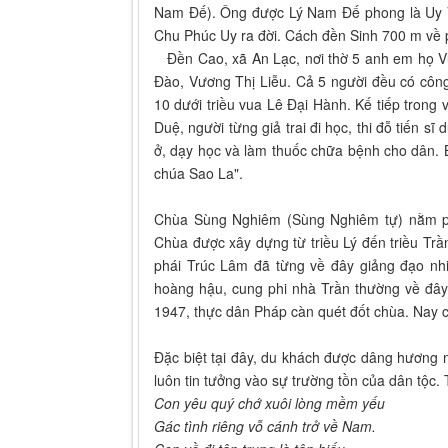
Nam Đế). Ông được Lý Nam Đế phong là Uy Vũ
Chu Phúc Uy ra đời. Cách đền Sinh 700 m về p
Đền Cao, xã An Lạc, nơi thờ 5 anh em họ 
Đào, Vương Thị Liễu. Cả 5 người đều có côn
10 dưới triều vua Lê Đại Hành. Kế tiếp trong 
Duệ, người từng giả trai đi học, thi đỗ tiến s
ở, dạy học và làm thuốc chữa bệnh cho dân. B
chúa Sao La".
Chùa Sùng Nghiêm (Sùng Nghiêm tự) nằm phí
Chùa được xây dựng từ triều Lý đến triều Trầ
phái Trúc Lâm đã từng về đây giảng đạo nhi
hoàng hậu, cung phi nhà Trần thường về đây 
1947, thực dân Pháp càn quét đốt chùa. Nay ch
Đặc biệt tại đây, du khách được dâng hương 
luôn tin tưởng vào sự trường tồn của dân tộc. 
Con yêu quý chớ xuôi lòng mềm yếu
Gác tình riêng vỗ cánh trở về Nam.