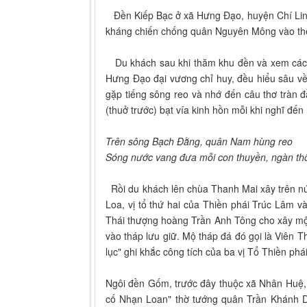
Đền Kiếp Bạc ở xã Hưng Đạo, huyện Chí Linh,
kháng chiến chống quân Nguyên Mông vào thế
Du khách sau khi thăm khu đền và xem các 
Hưng Đạo đại vương chỉ huy, đều hiểu sâu về 
gặp tiếng sông reo và nhớ đến câu thơ tràn
(thuở trước) bạt vía kinh hồn mỗi khi nghĩ đ
Trên sông Bạch Đằng, quân Nam hùng reo
Sóng nước vang đưa mỗi con thuyền, ngàn thô
Rồi du khách lên chùa Thanh Mai xây trên nú
Loa, vị tổ thứ hai của Thiền phái Trúc Lâm 
Thái thượng hoàng Trần Anh Tông cho xây mộ
vào tháp lưu giữ. Mộ tháp đá đó gọi là Viên 
lục" ghi khắc công tích của ba vị Tổ Thiền ph
Ngôi đền Gốm, trước đây thuộc xã Nhân Huệ, n
cố Nhạn Loan" thờ tướng quân Trần Khánh Dư