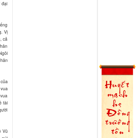
 đại
iếng
. Vị
, cả
Nhân
Ngôi
Nhân
 của
 vua
 vua
 tài
gười
ệ Vũ
 núi