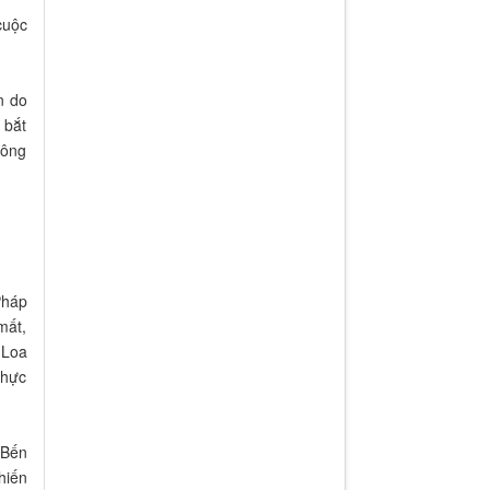
cuộc
n do
 bắt
Mông
Pháp
mất,
 Loa
thực
"Bến
hiến