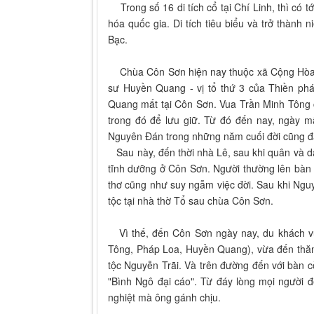
Trong số 16 di tích cổ tại Chí Linh, thì có tớ
hóa quốc gia. Di tích tiêu biểu và trở thành
Bạc.
Chùa Côn Sơn hiện nay thuộc xã Cộng Hòa, C
sư Huyền Quang - vị tổ thứ 3 của Thiền ph
Quang mất tại Côn Sơn. Vua Trần Minh Tông 
trong đó để lưu giữ. Từ đó đến nay, ngày 
Nguyên Đán trong những năm cuối đời cũng đã
Sau này, đến thời nhà Lê, sau khi quân và d
tĩnh dưỡng ở Côn Sơn. Người thường lên bàn 
thơ cũng như suy ngẫm việc đời. Sau khi Nguy
tộc tại nhà thờ Tổ sau chùa Côn Sơn.
Vì thế, đến Côn Sơn ngày nay, du khách vừ
Tông, Pháp Loa, Huyền Quang), vừa đến thăm 
tộc Nguyễn Trãi. Và trên đường đến với bàn c
"Bình Ngô đại cáo". Từ đáy lòng mọi người đ
nghiệt mà ông gánh chịu.