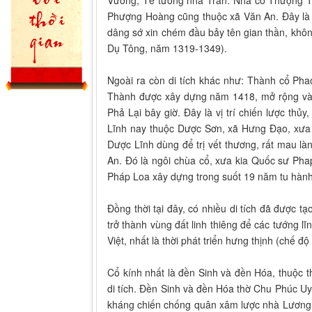
Phượng Hoàng cũng thuộc xã Văn An. Đây là n
dâng sớ xin chém đầu bảy tên gian thần, khôn
Dụ Tông, năm 1319-1349).
Ngoài ra còn di tích khác như: Thành cổ Phao
Thành được xây dựng năm 1418, mở rộng vào 
Phả Lại bây giờ. Đây là vị trí chiến lược th
Lĩnh nay thuộc Dược Sơn, xã Hưng Đạo, xưa 
Dược Lĩnh dùng để trị vết thương, rất mau làn
An. Đó là ngôi chùa cổ, xưa kia Quốc sư Phap
Pháp Loa xây dựng trong suốt 19 năm tu hàn
Đồng thời tại đây, có nhiều di tích đã được tạ
trở thành vùng đất linh thiêng để các tướng 
Việt, nhất là thời phát triển hưng thịnh (chế đ
Cổ kính nhất là đền Sinh và đền Hóa, thuộc 
di tích. Đền Sinh và đền Hóa thờ Chu Phúc Uy
kháng chiến chống quân xâm lược nhà Lương, g