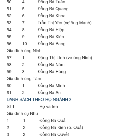
50
4
Đồng Bá Tuấn
51
5
Đồng Bá Quang
52
6
Đồng Bá Khoa
53
7
Trần Thị Yên (vợ ông Mạnh)
54
8
Đồng Bá Hiệp
55
9
Đồng Bá Kiên
56
10
Đồng Bá Bang
Gia đình ông Ninh
57
1
Đặng Thị Lĩnh (vợ ông Ninh)
58
2
Đồng Bá Năm
59
3
Đồng Bá Hùng
Gia đình ông Tám
60
1
Đồng Bá Minh
61
2
Đồng Bá An
DANH SÁCH THEO HỌ NGÀNH 3
STT
Họ và tên
Gia đình cụ Nhu
1
1
Đồng Bá Quả
2
2
Đồng Bá Kiên (ô. Quả)
3
3
Đồng Bá Quyết