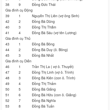
38
9
Đồng Đức Thái
Gia đình cụ Động
39
1
Nguyễn Thị Liên (vợ ông Sinh)
42
2
Đồng Bá Dũng
40
3
Đồng Thị Thắm
41
4
Đồng Bá Sáu (vợ tên Lương)
Gia đình cụ Thủ
43
1
Đồng Bá Bông
44
2
Đồng Bá Duy (ô. Bông)
45
3
Đồng Bá Nhất
Gia đình cụ Diễn
46
1
Trần Thị La ( vợ ô. Thuyết)
47
2
Đồng Thị Linh (vợ ô. Trình)
48
3
Đồng Bá Kiên (con ô. Trình)
49
4
Đồng Thị Thấm
50
5
Đồng Bá Giảng
51
6
Đồng Bá Hữu (con ô. Giảng)
52
7
Đồng Bá Nghĩa
53
8
Đồng Bá Tuấn