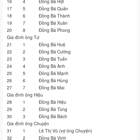
16
4
Đồng Bá Hợi
17
5
Đồng Bá Quân
18
6
Đồng Bá Thành
19
7
Đồng Bá Xuân
20
8
Đồng Bá Phong
Gia đình ông Tư
21
1
Đồng Bá Huệ
22
2
Đồng Bá Cường
23
3
Đồng Bá Tuấn
24
4
Đồng Bá Anh
25
5
Đồng Bá Mạnh
26
6
Đồng Bá Hùng
27
7
Đồng Bá Mai
Gia đình ông Hiệu
28
1
Đồng Bá Hiệu
29
2
Đồng Bá Tùng
30
3
Đồng Bá Bách
Gia đình ông Chuyện
31
1
Lê Thị Vũ (vợ ông Chuyện)
32
2
Đồng Bá Vinh