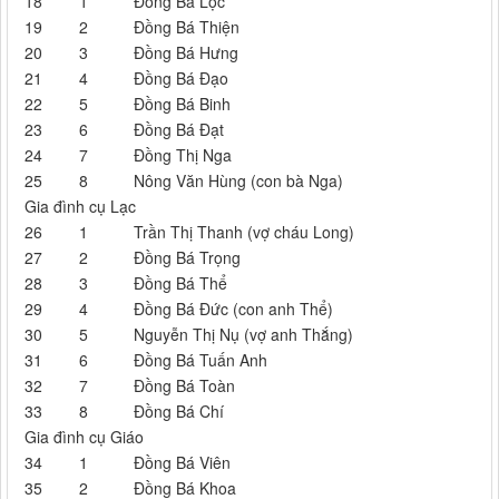
18
1
Đồng Bá Lộc
19
2
Đồng Bá Thiện
20
3
Đồng Bá Hưng
21
4
Đồng Bá Đạo
22
5
Đồng Bá Binh
23
6
Đồng Bá Đạt
24
7
Đồng Thị Nga
25
8
Nông Văn Hùng (con bà Nga)
Gia đình cụ Lạc
26
1
Trần Thị Thanh (vợ cháu Long)
27
2
Đồng Bá Trọng
28
3
Đồng Bá Thể
29
4
Đồng Bá Đức (con anh Thể)
30
5
Nguyễn Thị Nụ (vợ anh Thắng)
31
6
Đồng Bá Tuấn Anh
32
7
Đồng Bá Toàn
33
8
Đồng Bá Chí
Gia đình cụ Giáo
34
1
Đồng Bá Viên
35
2
Đồng Bá Khoa