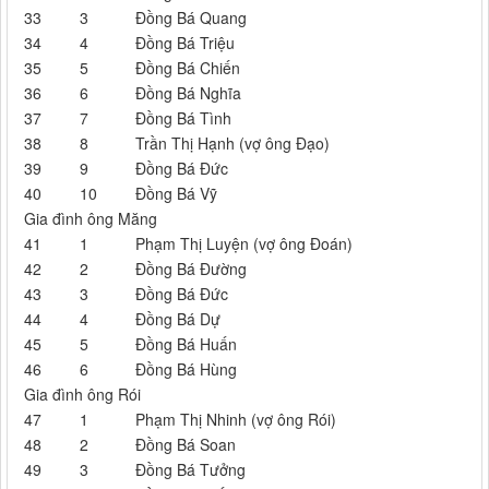
33
3
Đồng Bá Quang
34
4
Đồng Bá Triệu
35
5
Đồng Bá Chiến
36
6
Đồng Bá Nghĩa
37
7
Đồng Bá Tình
38
8
Trần Thị Hạnh (vợ ông Đạo)
39
9
Đồng Bá Đức
40
10
Đồng Bá Vỹ
Gia đình ông Măng
41
1
Phạm Thị Luyện (vợ ông Đoán)
42
2
Đồng Bá Đường
43
3
Đồng Bá Đức
44
4
Đồng Bá Dự
45
5
Đồng Bá Huấn
46
6
Đồng Bá Hùng
Gia đình ông Rói
47
1
Phạm Thị Nhinh (vợ ông Rói)
48
2
Đồng Bá Soan
49
3
Đồng Bá Tưởng