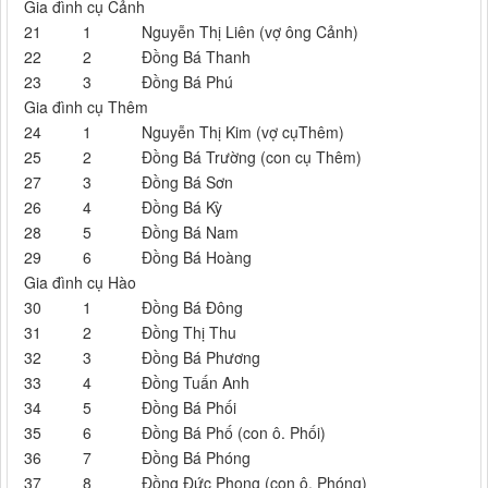
Gia đình cụ Cảnh
21
1
Nguyễn Thị Liên (vợ ông Cảnh)
22
2
Đồng Bá Thanh
23
3
Đồng Bá Phú
Gia đình cụ Thêm
24
1
Nguyễn Thị Kim (vợ cụThêm)
25
2
Đồng Bá Trường (con cụ Thêm)
27
3
Đồng Bá Sơn
26
4
Đồng Bá Kỳ
28
5
Đồng Bá Nam
29
6
Đồng Bá Hoàng
Gia đình cụ Hào
30
1
Đồng Bá Đông
31
2
Đồng Thị Thu
32
3
Đồng Bá Phương
33
4
Đồng Tuấn Anh
34
5
Đồng Bá Phối
35
6
Đồng Bá Phố (con ô. Phối)
36
7
Đồng Bá Phóng
37
8
Đồng Đức Phong (con ô. Phóng)