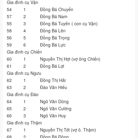
Gia đình cụ Vận
54
1
Đồng Bá Chuyển
57
2
Đồng Bá Nam
55
3
Đồng Bá Tuyến ( con cụ Vận)
58
4
Đồng Bá Lên
56
5
Đồng Bá Trọng
59
6
Đồng Bá Lực
Gia đình cụ Chiến
60
1
Nguyễn Thị Hợi (vợ ông Chiến)
61
2
Đồng Bá Lợi
Gia đình cụ Ngưu
62
1
Đồng Thị Hải
63
2
Đào Văn Hiếu
Gia đình cụ Đáo
64
1
Ngô Văn Dũng
65
2
Ngô Văn Cường
66
3
Ngô Văn Huy
Gia đình cụ Thậm
67
1
Nguyễn Thị Tới (vợ ô. Thậm)
68
2
Đồng Bá Đông