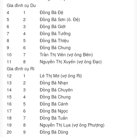
Gia đình cụ Du
4
1
Đồng Bá Đệ
5
2
Đồng Bá Sơn (ô. Đệ)
6
3
Đồng Bá Giới
7
4
Đồng Bá Tưởng
8
5
Đồng Bá Thiệu
9
6
Đồng Bá Chung
10
7
Trần Thị Viên (vợ ông Biên)
11
8
Nguyễn Thị Xuyến (vợ ông Đạc)
Gia đình cụ Ri
12
1
Lê Thị Mơ (vợ ông Ri)
13
2
Đồng Bá Nhạn
14
3
Đồng Bá Chuyên
15
4
Đồng Bá Chung
16
5
Đồng Bá Cánh
17
6
Đồng Bá Ngọc
18
7
Đồng Bá Tuấn
19
8
Nguyễn Thị Lụa (vợ ông Phượng)
20
9
Đồng Bá Dũng