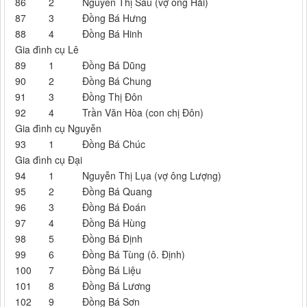
86
2
Nguyễn Thị Sáu (vợ ông Hải)
87
3
Đồng Bá Hưng
88
4
Đồng Bá Hinh
Gia đình cụ Lê
89
1
Đồng Bá Dũng
90
2
Đồng Bá Chung
91
3
Đồng Thị Đôn
92
4
Trần Văn Hòa (con chị Đôn)
Gia đình cụ Nguyễn
93
1
Đồng Bá Chúc
Gia đình cụ Đại
94
1
Nguyễn Thị Lụa (vợ ông Lượng)
95
2
Đồng Bá Quang
96
3
Đồng Bá Đoán
97
4
Đồng Bá Hùng
98
5
Đồng Bá Định
99
6
Đồng Bá Tùng (ô. Định)
100
7
Đồng Bá Liệu
101
8
Đồng Bá Lương
102
9
Đồng Bá Sơn