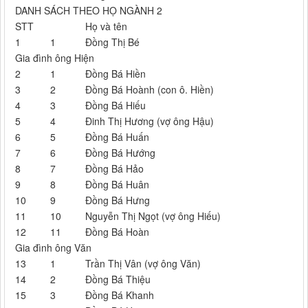
DANH SÁCH THEO HỌ NGÀNH 2
STT
Họ và tên
1
1
Đồng Thị Bé
Gia đình ông Hiện
2
1
Đồng Bá Hiền
3
2
Đồng Bá Hoành (con ô. Hiền)
4
3
Đồng Bá Hiếu
5
4
Đinh Thị Hương (vợ ông Hậu)
6
5
Đồng Bá Huấn
7
6
Đồng Bá Hướng
8
7
Đồng Bá Hảo
9
8
Đồng Bá Huân
10
9
Đồng Bá Hưng
11
10
Nguyễn Thị Ngọt (vợ ông Hiếu)
12
11
Đồng Bá Hoàn
Gia đình ông Văn
13
1
Trần Thị Vân (vợ ông Văn)
14
2
Đồng Bá Thiệu
15
3
Đồng Bá Khanh