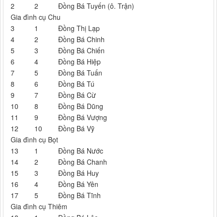
2
2
Đồng Bá Tuyến (ô. Trận)
Gia đình cụ Chu
3
1
Đồng Thị Lạp
4
2
Đồng Bá Chinh
5
3
Đồng Bá Chiến
6
4
Đồng Bá Hiệp
7
5
Đồng Bá Tuấn
8
6
Đồng Bá Tú
9
7
Đồng Bá Cừ
10
8
Đồng Bá Dũng
11
9
Đồng Bá Vượng
12
10
Đồng Bá Vỹ
Gia đình cụ Bọt
13
1
Đồng Bá Nước
14
2
Đồng Bá Chanh
15
3
Đồng Bá Huy
16
4
Đồng Bá Yên
17
5
Đồng Bá Tĩnh
Gia đình cụ Thiêm