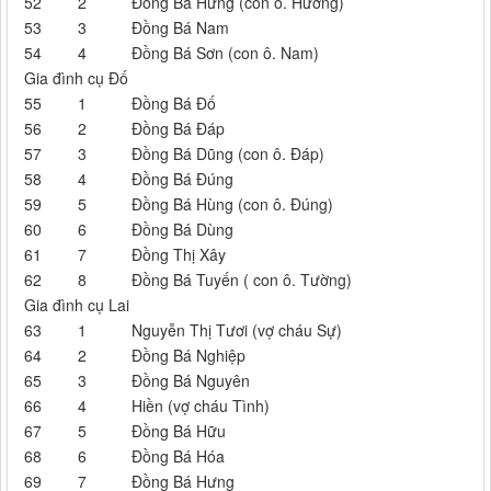
52
2
Đồng Bá Hưng (con ô. Hướng)
53
3
Đồng Bá Nam
54
4
Đồng Bá Sơn (con ô. Nam)
Gia đình cụ Đố
55
1
Đồng Bá Đố
56
2
Đồng Bá Đáp
57
3
Đồng Bá Dũng (con ô. Đáp)
58
4
Đồng Bá Đúng
59
5
Đồng Bá Hùng (con ô. Đúng)
60
6
Đồng Bá Dùng
61
7
Đồng Thị Xây
62
8
Đồng Bá Tuyến ( con ô. Tường)
Gia đình cụ Lai
63
1
Nguyễn Thị Tươi (vợ cháu Sự)
64
2
Đồng Bá Nghiệp
65
3
Đồng Bá Nguyên
66
4
Hiền (vợ cháu Tình)
67
5
Đồng Bá Hữu
68
6
Đồng Bá Hóa
69
7
Đồng Bá Hưng