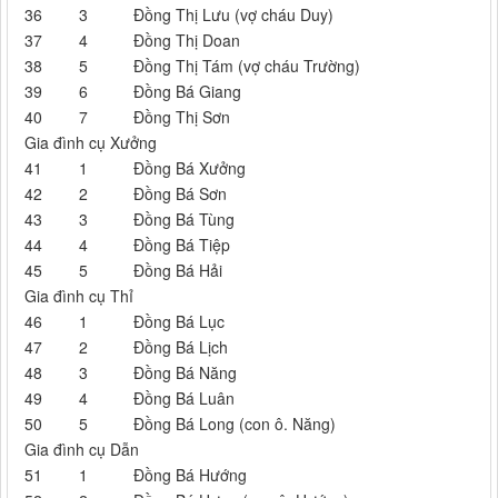
36
3
Đồng Thị Lưu (vợ cháu Duy)
37
4
Đồng Thị Doan
38
5
Đồng Thị Tám (vợ cháu Trường)
39
6
Đồng Bá Giang
40
7
Đồng Thị Sơn
Gia đình cụ Xưởng
41
1
Đồng Bá Xưởng
42
2
Đồng Bá Sơn
43
3
Đồng Bá Tùng
44
4
Đồng Bá Tiệp
45
5
Đồng Bá Hải
Gia đình cụ Thỉ
46
1
Đồng Bá Lục
47
2
Đồng Bá Lịch
48
3
Đồng Bá Năng
49
4
Đồng Bá Luân
50
5
Đồng Bá Long (con ô. Năng)
Gia đình cụ Dẫn
51
1
Đồng Bá Hướng