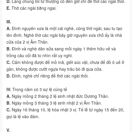
D.
Làng chúng tôi từ thượng cổ đến giờ chỉ để thờ các ngài thôi.
E.
Thờ các ngài bằng ngai.
III.
A.
Đình nguyên xưa là một cái nghè, cũng thờ ngài, sau tu tạo
lên đình. Nghè thờ các ngài bây giờ nguyên xưa chỗ ấy là nhà
cửa của 2 vị Âm Thần.
B.
Đình và nghè dân sửa sang mỗi ngày 1 thêm hữu vẻ và
trồng câu cối đã to nhìn rất uy nghi.
C.
Cấm không được để mồ mả, giết súc vật, chưa để đồ ô uế ở
gần, không được cưỡi ngựa hay trâu bò đi qua cửa.
D.
Đình, nghè chỉ riêng để thờ các ngài thôi.
IV.
Trong năm có 3 sự lệ cúng tế
A.
Ngày mồng 2 tháng 2 lệ sinh nhật đức Dương Thần.
B.
Ngày mồng 3 tháng 3 lệ sinh nhật 2 vị Âm Thần.
C.
Ngày 16 tháng 10, lệ hóa nhật 3 vị. Tế lễ từ ngày 15 đến 20,
gọi là lệ vào đám.
V.