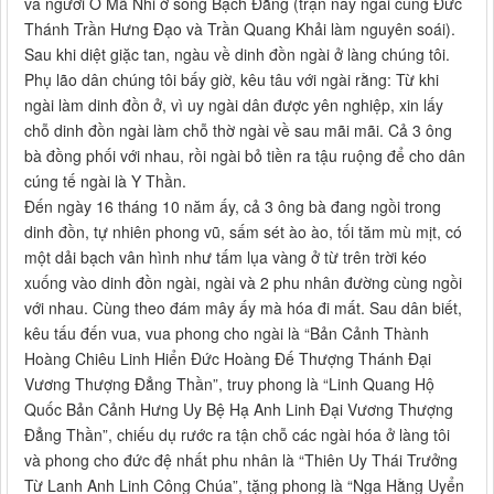
và người Ô Mã Nhi ở sông Bạch Đằng (trận này ngài cùng Đức
Thánh Trần Hưng Đạo và Trần Quang Khải làm nguyên soái).
Sau khi diệt giặc tan, ngàu về dinh đồn ngài ở làng chúng tôi.
Phụ lão dân chúng tôi bấy giờ, kêu tâu với ngài rằng: Từ khi
ngài làm dinh đồn ở, vì uy ngài dân được yên nghiệp, xin lấy
chỗ dinh đồn ngài làm chỗ thờ ngài về sau mãi mãi. Cả 3 ông
bà đồng phối với nhau, rồi ngài bỏ tiền ra tậu ruộng để cho dân
cúng tế ngài là Y Thần.
Đến ngày 16 tháng 10 năm ấy, cả 3 ông bà đang ngồi trong
dinh đồn, tự nhiên phong vũ, sấm sét ào ào, tối tăm mù mịt, có
một dải bạch vân hình như tấm lụa vàng ở từ trên trời kéo
xuống vào dinh đồn ngài, ngài và 2 phu nhân đường cùng ngồi
với nhau. Cùng theo đám mây ấy mà hóa đi mất. Sau dân biết,
kêu tấu đến vua, vua phong cho ngài là “Bản Cảnh Thành
Hoàng Chiêu Linh Hiển Đức Hoàng Đế Thượng Thánh Đại
Vương Thượng Đẳng Thần”, truy phong là “Linh Quang Hộ
Quốc Bản Cảnh Hưng Uy Bệ Hạ Anh Linh Đại Vương Thượng
Đẳng Thần”, chiếu dụ rước ra tận chỗ các ngài hóa ở làng tôi
và phong cho đức đệ nhất phu nhân là “Thiên Uy Thái Trưởng
Từ Lanh Anh Linh Công Chúa”, tặng phong là “Nga Hằng Uyển