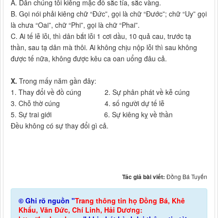
A. Dân chúng tôi kiêng mặc đồ sắc tía, sắc vàng.
B. Gọi nói phải kiêng chữ “Đức”, gọi là chữ “Đước”; chữ “Uy” gọi
là chưa “Oai”, chữ “Phi”, gọi là chữ “Phai”.
C. Ai tế lễ lỗi, thì dân bắt lỗi 1 cơi dầu, 10 quả cau, trước tạ
thần, sau tạ dân mà thôi. Ai không chịu nộp lỗi thì sau không
được tế nữa, không được kêu ca oan uổng đâu cả.
X.
Trong mấy năm gần đây:
1. Thay đổi về đồ cúng 2. Sự phân phát về kễ cúng
3. Chỗ thờ cúng 4. số người dự tế lễ
5. Sự trai giới 6. Sự kiêng kỵ về thần
Đều không có sự thay đổi gì cả.
Tác giả bài viết:
Đồng Bá Tuyến
© Ghi rõ nguồn "
Trang thông tin họ Đồng Bá, Khê
Khẩu, Văn Đức, Chí Linh, Hải Dương: