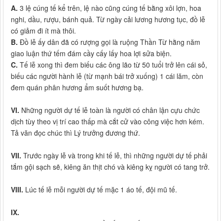
A.
3 lệ cúng tế kể trên, lệ nào cũng cúng tế bằng xôi lợn, hoa
nghi, dầu, rượu, bánh quả. Từ ngày cải lương hương tục, đồ lễ
có giảm đi ít mà thôi.
B.
Đồ lễ ấy dân đã có rượng gọi là ruộng Thần Từ hằng năm
giao luận thứ tếm đám cầy cấy lấy hoa lợi sửa biện.
C.
Tế lễ xong thì đem biếu các ông lão từ 50 tuổi trở lên cái sỏ,
biếu các người hành lễ (từ mạnh bái trở xuống) 1 cái lăm, còn
đem quán phân hương ẩm suốt hương bạ.
VI.
Những người dự tế lễ toàn là người có chân lận cựu chức
dịch tùy theo vị trí cao thấp mà cắt cử vào công việc hơn kém.
Tả văn đọc chúc thì Lý trưởng đương thứ.
VII.
Trước ngày lễ và trong khi tế lễ, thì những người dự tế phải
tắm gội sạch sẽ, kiêng ăn thịt chó và kiêng kỵ người có tang trở.
VIII.
Lúc tế lễ mỗi người dự tế mặc 1 áo tế, đội mũ tế.
IX.