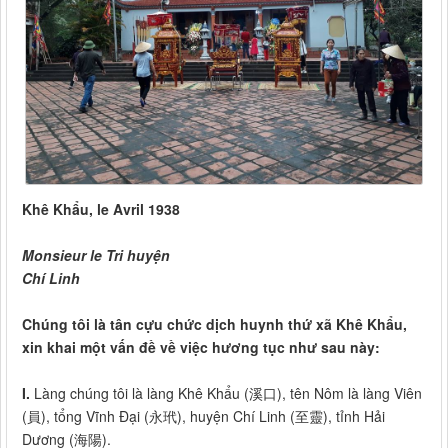
Khê Khẩu, le Avril 1938
Monsieur le Tri huyện
Chí Linh
Chúng tôi là tân cựu chức dịch huynh thứ xã Khê Khẩu,
xin khai một vấn đề về việc hương tục như sau này:
I.
Làng chúng tôi là làng Khê Khẩu (溪口), tên Nôm là làng Viên
(員), tổng Vĩnh Đại (永玳), huyện Chí Linh (至靈), tỉnh Hải
Dương (海陽).