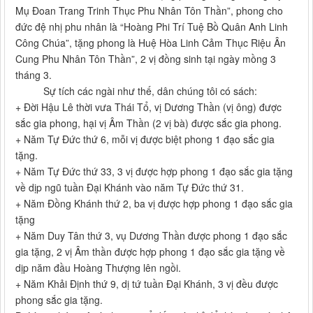
Mụ Đoan Trang Trinh Thục Phu Nhân Tôn Thần”, phong cho
đức đệ nhị phu nhân là “Hoàng Phi Trí Tuệ Bồ Quân Anh Linh
Công Chúa”, tặng phong là Huệ Hòa Linh Cảm Thục Riệu Ân
Cung Phu Nhân Tôn Thần”, 2 vị đồng sinh tại ngày mồng 3
tháng 3.
Sự tích các ngài như thế, dân chúng tôi có sách:
+ Đời Hậu Lê thời vưa Thái Tổ, vị Dương Thần (vị ông) được
sắc gia phong, hại vị Âm Thần (2 vị bà) được sắc gia phong.
+ Năm Tự Đức thứ 6, mỗi vị được biệt phong 1 đạo sắc gia
tặng.
+ Năm Tự Đức thứ 33, 3 vị được hợp phong 1 đạo sắc gia tặng
về dịp ngũ tuần Đại Khánh vào năm Tự Đức thứ 31.
+ Năm Đồng Khánh thứ 2, ba vị được hợp phong 1 đạo sắc gia
tặng
+ Năm Duy Tân thứ 3, vụ Dương Thần được phong 1 đạo sắc
gia tặng, 2 vị Âm thần được hợp phong 1 đạo sắc gia tặng về
dịp năm đầu Hoàng Thượng lên ngồi.
+ Năm Khải Định thứ 9, dị tứ tuần Đại Khánh, 3 vị đều được
phong sắc gia tặng.