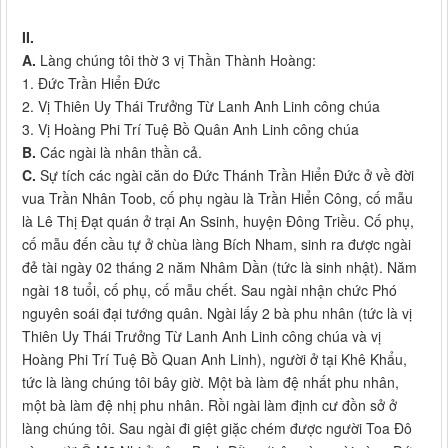
II.
A.
Làng chúng tôi thờ 3 vị Thần Thành Hoàng:
1. Đức Trần Hiển Đức
2. Vị Thiên Uy Thái Trưởng Từ Lanh Anh Linh công chúa
3. Vị Hoàng Phi Trí Tuệ Bồ Quân Anh Linh công chúa
B.
Các ngài là nhân thần cả.
C.
Sự tích các ngài căn do Đức Thánh Trần Hiển Đức ở về đời
vua Trần Nhân Toob, cố phụ ngàu là Trần Hiển Công, cố mẫu
là Lê Thị Đạt quán ở trại An Ssinh, huyện Đông Triều. Cố phụ,
cố mẫu đến cầu tự ở chùa làng Bích Nham, sinh ra được ngài
đẻ tài ngày 02 tháng 2 năm Nhâm Dần (tức là sinh nhật). Năm
ngài 18 tuổi, cố phụ, cố mẫu chết. Sau ngài nhận chức Phó
nguyên soái đại tướng quân. Ngài lấy 2 bà phu nhân (tức là vị
Thiên Uy Thái Trưởng Từ Lanh Anh Linh công chúa và vị
Hoàng Phi Trí Tuệ Bồ Quan Anh Linh), người ở tại Khê Khẩu,
tức là làng chúng tôi bây giờ. Một bà làm đệ nhất phu nhân,
một bà làm đệ nhị phu nhân. Rồi ngài làm định cư đồn sở ở
làng chúng tôi. Sau ngài đi giệt giặc chém được người Toa Đô